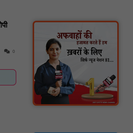
स्वतंत्रता दिवस सिर पर होने के बाद भी परिसर में
फैली है गंदगी और झाड़ियाँ, फर्श पर उपेक्षित हालत में
मिला तिरंगा : NN81
ोपी
ग्रामीणों को आधार सेवाओं के साथ सेवा सेतु पोर्टल की
400 से अधिक ऑनलाइन शासकीय सेवाएं मिलेंगी :
NN81
लखीमपुर खीरी अपराध नियंत्रण और वांछित
0
अभियुक्तों की गिरफ्तारी को लेकर खीरी पुलिस का
अभियान लगातार जारी : NN81
21 वर्षों बाद फिर गूंजी पाठशाला की घंटी: मेटापारा
कोरसागुड़ा प्राथमिक शाला का हुआ पुनः संचालन :
NN81
प्रस्तावित कार्यक्रम स्थल की सुरक्षा व्यवस्था एवं
अन्य विभिन्न बिन्दुओं पर गहनता एवं सूक्ष्मता से
निरीक्षण कर सम्बन्धित को आवश्यक दिशा-निर्देश दिया
गया : NN81
इंदिरा मिनी स्टेडियम में मुख्य समारोह स्थल का
निरीक्षण कर अधिकारियों को दिए समय-सीमा में तैयारी