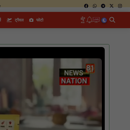
e
म
ट्रैवल
फोटो