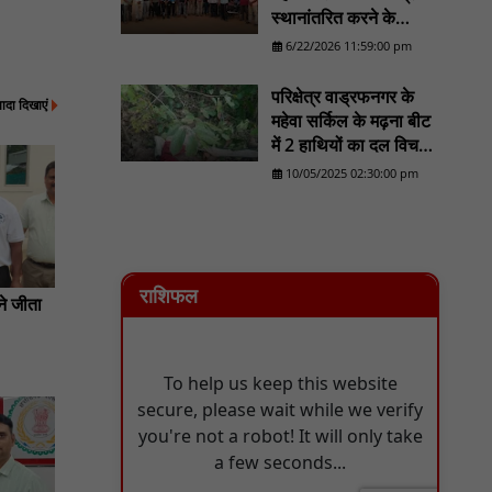
स्थानांतरित करने के
प्रयास का होगा व्यापक
6/22/2026 11:59:00 pm
विरोध/......................NN
81
परिक्षेत्र वाड्रफनगर के
्यादा दिखाएं
महेवा सर्किल के मढ़ना बीट
में 2 हाथियों का दल विचरण
करने का लोकेशन वन
10/05/2025 02:30:00 pm
विभाग को मिला - NN81
राशिफल
 ने जीता