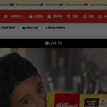
ayment
ID Card Download
Send News
Advertisement
Live YouTub
मनोरंजन
स्टोरीज़
ब‍िजनेस
सेहत
खेल
धर्
⭐ फिल्मी सितारे
🏡 लोकल न्यूज
♥️ किस्मत कनेक्शन
🔴LIVE TV