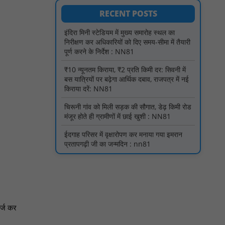
पूर्ण करने के निर्देश : NN81
RECENT POSTS
₹10 न्यूनतम किराया, ₹2 प्रति किमी दर: सिवनी में
बस यात्रियों पर बढ़ेगा आर्थिक दबाव, राजपत्र में नई
किराया दरें: NN81
चिरूनी गांव को मिली सड़क की सौगात, डेढ़ किमी रोड
मंजूर होते ही ग्रामीणों में छाई खुशी : NN81
ईदगाह परिसर में वृक्षारोपण कर मनाया गया इमरान
प्रतापगढ़ी जी का जन्मदिन : nn81
मगरौनी पुलिस की बड़ी कार्रवाई लंबे समय से फरार
एक स्थाई वारंटी सहित दो वारंटी गिरफ्तार : NN81
स्वतंत्रता दिवस सिर पर होने के बाद भी परिसर में
फैली है गंदगी और झाड़ियाँ, फर्श पर उपेक्षित हालत में
मिला तिरंगा : NN81
ग्रामीणों को आधार सेवाओं के साथ सेवा सेतु पोर्टल की
400 से अधिक ऑनलाइन शासकीय सेवाएं मिलेंगी :
NN81
र्ज कर
लखीमपुर खीरी अपराध नियंत्रण और वांछित
अभियुक्तों की गिरफ्तारी को लेकर खीरी पुलिस का