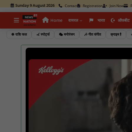
Sunday 9 August 2026
Contact
Registration
Join Now
P
Home
वायरल
भारत
ऑफबीट
☸️ राशि फल
🏑 स्पोर्ट्स
🎭 मनोरंजन
🎶 गीत संगीत
क्राइम 🕴️