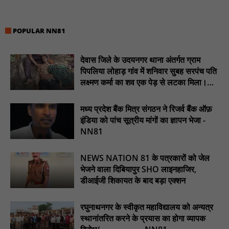
जारी होने तक संघर्ष रहेगा : NN81
टिमरनी नगर व आसपास के ग्रामीण क्षेत्रों के स्कूल वाहन चालकों ने
तहसीलदार को सौंपा ज्ञापन, आज हड़ताल पर रहे सभी वाहन चालक : NN81
POPULAR NN81
मस्तूरी जनपद पंचायत में 131 सरपंचों का प्रशिक्षण संपन्न, वीबी-जी राम-जी
अभियान के बदलावों और तकनीकी प्रबंधन की दी गई विस्तृत जानकारी :
देवास जिले के उदयनगर थाना अंतर्गत ग्राम
NN81
पिपलिया लोहाड़ गांव में शनिवार सुबह सरपंच पति
लक्ष्मण कर्मा का शव एक पेड़ से लटका मिला।
हरिनगर में सीसी इंटरलॉकिंग सड़क निर्माण कार्य का विधायक ललित यादव ने
............NN81
किया उद्घाटन : NN81
मध्य प्रदेश बैंक मित्र संगठन ने रिजर्व बैंक ऑफ़
पिड़ावा में आगामी त्योहारों को लेकर शांति समिति की बैठक आयोजित : NN81
इंडिया को पांच सूत्रीय मांगों का ज्ञापन भेजा -
NN81
.डिप्टी चीफ मिनिस्टर सुमित्राताई पवार से वर्धा जिले में NCP वर्कर्स से
मुलाकात की : NN81
NEWS NATION 81 के पत्रकारों को जेल
सदर विधायक प्रकाश द्विवेदी ने लगभग ₹4.30 करोड़ की विकास परियोजनाओं
भेजने वाला दिबियापुर SHO लाइनहाजिर,
का किया लोकार्पण एवं शिलान्यास : NN81
डीआईजी शिकायत के बाद बड़ा एक्शन
रघुनाथनगर के स्वीकृत महाविद्यालय को अन्यत्र
स्थानांतरित करने के प्रयास का होगा व्यापक