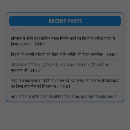
अभियान के बदलावों और तकनीकी प्रबंधन की दी गई विस्तृत जानकारी :
NN81
हरिनगर में सीसी इंटरलॉकिंग सड़क निर्माण कार्य का विधायक ललित यादव ने
RECENT POSTS
किया उद्घाटन : NN81
पिड़ावा में आगामी त्योहारों को लेकर शांति समिति की बैठक आयोजित : NN81
.डिप्टी चीफ मिनिस्टर सुमित्राताई पवार से वर्धा जिले में NCP वर्कर्स से
मुलाकात की : NN81
सदर विधायक प्रकाश द्विवेदी ने लगभग ₹4.30 करोड़ की विकास परियोजनाओं
का किया लोकार्पण एवं शिलान्यास : NN81
पारस पोर्टल से होगी योजनाओं की नियमित समीक्षा, मुख्यमंत्री विष्णुदेव साय ने
दिए समयबद्ध क्रियान्वयन के निर्देश : NN81
सोलर हाई मास्ट से रोशन हो रहे वनांचल के गांव, नियद नेल्लानार ग्रामों में बढ़ी
सुरक्षा और सुविधा : NN81
सरस्वती साइकिल योजना के तहत 18 छात्राओं को साइकिल वितरण, 'एक पेड़
माँ के नाम' अभियान में हुआ वृक्षारोपण : NN81
रेजिडेंट डॉक्टरों का शांतिपूर्ण आंदोलन जारी, सभी रेजिडेंट्स का लंबित वेतन