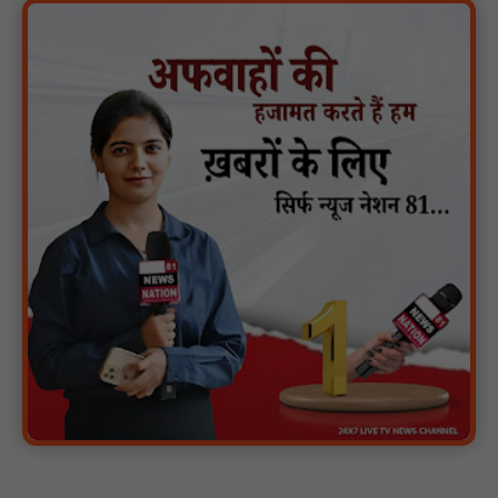
पारस पोर्टल से होगी योजनाओं की नियमित समीक्षा, मुख्यमंत्री विष्णुदेव साय ने
दिए समयबद्ध क्रियान्वयन के निर्देश : NN81
सोलर हाई मास्ट से रोशन हो रहे वनांचल के गांव, नियद नेल्लानार ग्रामों में बढ़ी
सुरक्षा और सुविधा : NN81
सरस्वती साइकिल योजना के तहत 18 छात्राओं को साइकिल वितरण, 'एक पेड़
माँ के नाम' अभियान में हुआ वृक्षारोपण : NN81
रेजिडेंट डॉक्टरों का शांतिपूर्ण आंदोलन जारी, सभी रेजिडेंट्स का लंबित वेतन
जारी होने तक संघर्ष रहेगा : NN81
टिमरनी नगर व आसपास के ग्रामीण क्षेत्रों के स्कूल वाहन चालकों ने
तहसीलदार को सौंपा ज्ञापन, आज हड़ताल पर रहे सभी वाहन चालक : NN81
मस्तूरी जनपद पंचायत में 131 सरपंचों का प्रशिक्षण संपन्न, वीबी-जी राम-जी