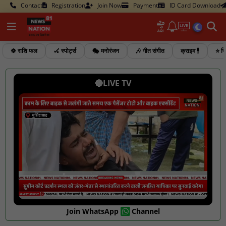
Contact
Registration
Join Now
Payment
ID Card Download
☸️ राशि फल
🏑 स्पोर्ट्स
🎭 मनोरंजन
🎶 गीत संगीत
क्राइम 🕴️
⭐ फि
🔴LIVE TV
Join WhatsApp
Channel