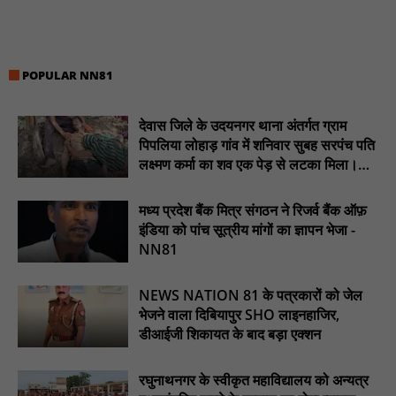
सरस्वती साइकिल योजना के तहत 18 छात्राओं को साइकिल वितरण, 'एक पेड़
माँ के नाम' अभियान में हुआ वृक्षारोपण : NN81
रेजिडेंट डॉक्टरों का शांतिपूर्ण आंदोलन जारी, सभी रेजिडेंट्स का लंबित वेतन
POPULAR NN81
जारी होने तक संघर्ष रहेगा : NN81
टिमरनी नगर व आसपास के ग्रामीण क्षेत्रों के स्कूल वाहन चालकों ने
देवास जिले के उदयनगर थाना अंतर्गत ग्राम
तहसीलदार को सौंपा ज्ञापन, आज हड़ताल पर रहे सभी वाहन चालक : NN81
पिपलिया लोहाड़ गांव में शनिवार सुबह सरपंच पति
लक्ष्मण कर्मा का शव एक पेड़ से लटका मिला।
मस्तूरी जनपद पंचायत में 131 सरपंचों का प्रशिक्षण संपन्न, वीबी-जी राम-जी
............NN81
अभियान के बदलावों और तकनीकी प्रबंधन की दी गई विस्तृत जानकारी :
NN81
मध्य प्रदेश बैंक मित्र संगठन ने रिजर्व बैंक ऑफ़
इंडिया को पांच सूत्रीय मांगों का ज्ञापन भेजा -
हरिनगर में सीसी इंटरलॉकिंग सड़क निर्माण कार्य का विधायक ललित यादव ने
NN81
किया उद्घाटन : NN81
पिड़ावा में आगामी त्योहारों को लेकर शांति समिति की बैठक आयोजित : NN81
NEWS NATION 81 के पत्रकारों को जेल
भेजने वाला दिबियापुर SHO लाइनहाजिर,
डीआईजी शिकायत के बाद बड़ा एक्शन
रघुनाथनगर के स्वीकृत महाविद्यालय को अन्यत्र