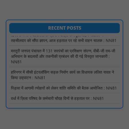
जारी होने तक संघर्ष रहेगा : NN81
टिमरनी नगर व आसपास के ग्रामीण क्षेत्रों के स्कूल वाहन चालकों ने
तहसीलदार को सौंपा ज्ञापन, आज हड़ताल पर रहे सभी वाहन चालक : NN81
RECENT POSTS
मस्तूरी जनपद पंचायत में 131 सरपंचों का प्रशिक्षण संपन्न, वीबी-जी राम-जी
अभियान के बदलावों और तकनीकी प्रबंधन की दी गई विस्तृत जानकारी :
NN81
हरिनगर में सीसी इंटरलॉकिंग सड़क निर्माण कार्य का विधायक ललित यादव ने
किया उद्घाटन : NN81
पिड़ावा में आगामी त्योहारों को लेकर शांति समिति की बैठक आयोजित : NN81
वर्धा में ज़िला परिषद के कर्मचारी चौदह दिनों से हड़ताल पर : NN81
पीएचईडी विभाग मंत्री ने जहाजपुर विधानसभा क्षेत्र में विभिन्न विकास कार्यों का
किया शिलान्यास एवं लोकार्पण : NN81
पारस पोर्टल से होगी योजनाओं की नियमित समीक्षा, मुख्यमंत्री विष्णुदेव साय ने
दिए समयबद्ध क्रियान्वयन के निर्देश : NN81
सोलर हाई मास्ट से रोशन हो रहे वनांचल के गांव, नियद नेल्लानार ग्रामों में बढ़ी
सुरक्षा और सुविधा : NN81