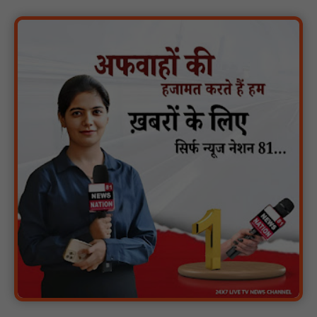
वर्धा में ज़िला परिषद के कर्मचारी चौदह दिनों से हड़ताल पर : NN81
पीएचईडी विभाग मंत्री ने जहाजपुर विधानसभा क्षेत्र में विभिन्न विकास कार्यों का
किया शिलान्यास एवं लोकार्पण : NN81
पारस पोर्टल से होगी योजनाओं की नियमित समीक्षा, मुख्यमंत्री विष्णुदेव साय ने
दिए समयबद्ध क्रियान्वयन के निर्देश : NN81
सोलर हाई मास्ट से रोशन हो रहे वनांचल के गांव, नियद नेल्लानार ग्रामों में बढ़ी
सुरक्षा और सुविधा : NN81
सरस्वती साइकिल योजना के तहत 18 छात्राओं को साइकिल वितरण, 'एक पेड़
माँ के नाम' अभियान में हुआ वृक्षारोपण : NN81
रेजिडेंट डॉक्टरों का शांतिपूर्ण आंदोलन जारी, सभी रेजिडेंट्स का लंबित वेतन