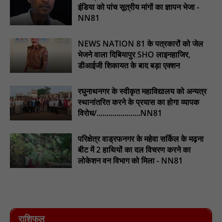
योजना को बड़ी गति : NN81
इंडिया को पांच सूत्रीय मांगों का ज्ञापन भेजा -
NN81
प्राथमिक स्वास्थ्य केंद्र खैलार सहित 45 पीएचसी पर आयोजित हुए मुख्यमंत्री
जनआरोग्य मेले - डॉ शिशिर पुरी : NN81
NEWS NATION 81 के पत्रकारों को जेल
भेजने वाला दिबियापुर SHO लाइनहाजिर,
डीआईजी शिकायत के बाद बड़ा एक्शन
रघुनाथनगर के स्वीकृत महाविद्यालय को अन्यत्र
स्थानांतरित करने के प्रयास का होगा व्यापक
विरोध/......................NN81
परिक्षेत्र वाड्रफनगर के महेवा सर्किल के मढ़ना
बीट में 2 हाथियों का दल विचरण करने का
लोकेशन वन विभाग को मिला - NN81
राशिफल