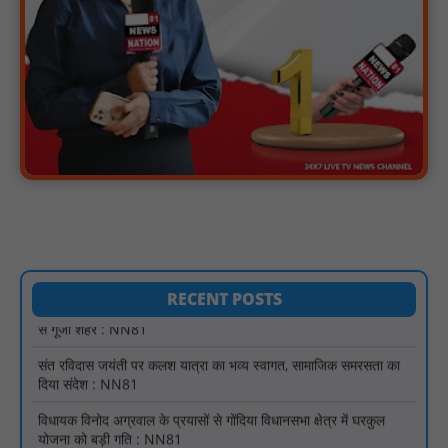
जागरूक, नारी सुरक्षा और स्वावलम्बन का दिया संदेश : NN81
खिरकिया ब्लॉक की प्राथमिक शाला बाफ़ला में पदस्थ शिक्षक 20 कि.मी. दूर
हरदा से आते है स्कूल : NN81
सदर कैंट मंडल मै गुरु रविदास की समरसता संकल्प यात्रा,पुष्प वर्षा से हुआ
भव्य स्वागत : NN81
विश्व आदिवासी दिवस पर सिराली में निकली भव्य वाहन रैली : NN81
“भारतीय बॉक्सिंग अब सिर्फ पदक जीतने नहीं, दुनिया पर दबदबा बनाने की राह
पर है - प्रमोद कुमार : NN81
पिड़ावा में ‘हर घर तिरंगा’ अभियान के तहत निकली प्रभात फेरी, देशभक्ति नारों
से गूंजा शहर : NN81
RECENT POSTS
संत रविदास जयंती पर कलश यात्रा का भव्य स्वागत, सामाजिक समरसता का
दिया संदेश : NN81
विधायक विनोद अग्रवाल के प्रयासों से गोंदिया विधानसभा क्षेत्र में घरकुल
योजना को बड़ी गति : NN81
प्राथमिक स्वास्थ्य केंद्र खैलार सहित 45 पीएचसी पर आयोजित हुए मुख्यमंत्री
जनआरोग्य मेले - डॉ शिशिर पुरी : NN81