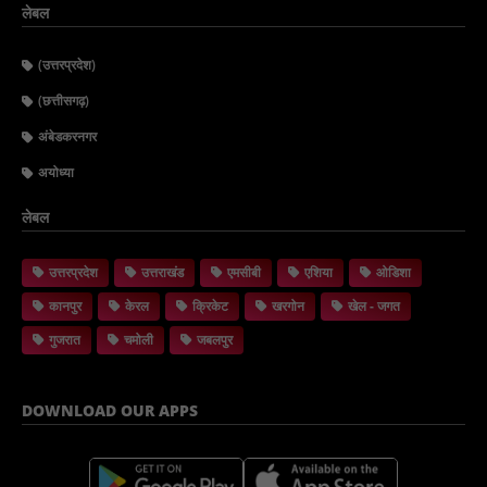
लेबल
(उत्तरप्रदेश)
(छत्तीसगढ़)
अंबेडकरनगर
अयोध्या
लेबल
उत्तरप्रदेश
उत्तराखंड
एमसीबी
एशिया
ओडिशा
कानपुर
केरल
क्रिकेट
खरगोन
खेल - जगत
गुजरात
चमोली
जबलपुर
DOWNLOAD OUR APPS