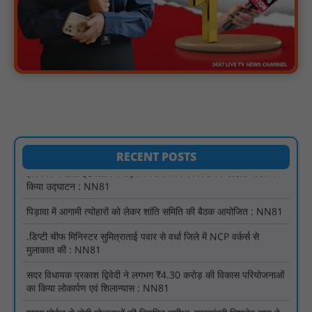
टिमरनी नगर व आसपास के ग्रामीण क्षेत्रों के स्कूल वाहन चालकों ने
तहसीलदार को सौंपा ज्ञापन, आज हड़ताल पर रहे सभी वाहन चालक : NN81
मस्तूरी जनपद पंचायत में 131 सरपंचों का प्रशिक्षण संपन्न, वीबी-जी राम-जी
अभियान के बदलावों और तकनीकी प्रबंधन की दी गई विस्तृत जानकारी :
NN81
हरिनगर में सीसी इंटरलॉकिंग सड़क निर्माण कार्य का विधायक ललित यादव ने
किया उद्घाटन : NN81
पिड़ावा में आगामी त्योहारों को लेकर शांति समिति की बैठक आयोजित : NN81
RECENT POSTS
.डिप्टी चीफ मिनिस्टर सुमित्राताई पवार से वर्धा जिले में NCP वर्कर्स से
मुलाकात की : NN81
सदर विधायक प्रकाश द्विवेदी ने लगभग ₹4.30 करोड़ की विकास परियोजनाओं
का किया लोकार्पण एवं शिलान्यास : NN81
पारस पोर्टल से होगी योजनाओं की नियमित समीक्षा, मुख्यमंत्री विष्णुदेव साय ने
दिए समयबद्ध क्रियान्वयन के निर्देश : NN81
सोलर हाई मास्ट से रोशन हो रहे वनांचल के गांव, नियद नेल्लानार ग्रामों में बढ़ी
सुरक्षा और सुविधा : NN81