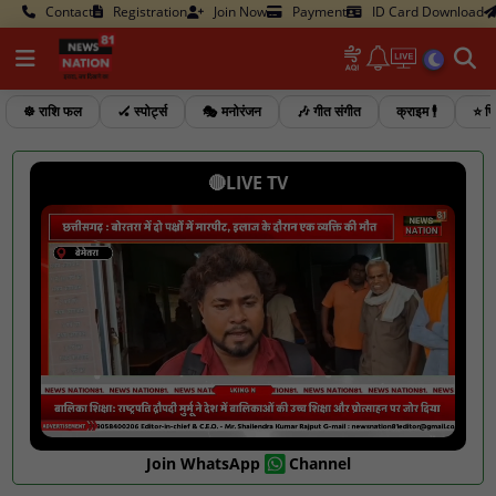
Contact
Registration
Join Now
Payment
ID Card Download
☸️ राशि फल
🏑 स्पोर्ट्स
🎭 मनोरंजन
🎶 गीत संगीत
क्राइम 🕴️
⭐ फि
🔴LIVE TV
Join WhatsApp
Channel