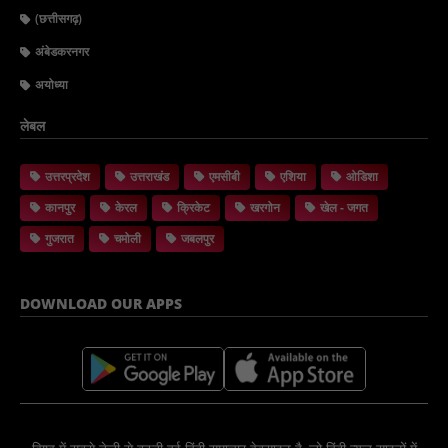
(छत्तीसगढ़)
अंबेडकरनगर
अयोध्या
लेबल
उत्तरप्रदेश
उत्तराखंड
एमसीबी
एशिया
ओडिशा
कानपुर
केरल
क्रिकेट
खरगोन
खेल - जगत
गुजरात
चमोली
जबलपुर
DOWNLOAD OUR APPS