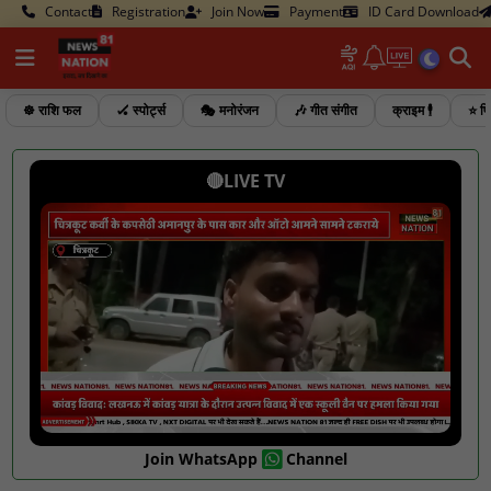
Contact
Registration
Join Now
Payment
ID Card Download
☸️ राशि फल
🏑 स्पोर्ट्स
🎭 मनोरंजन
🎶 गीत संगीत
क्राइम 🕴️
⭐ फि
🔴LIVE TV
Join WhatsApp
Channel