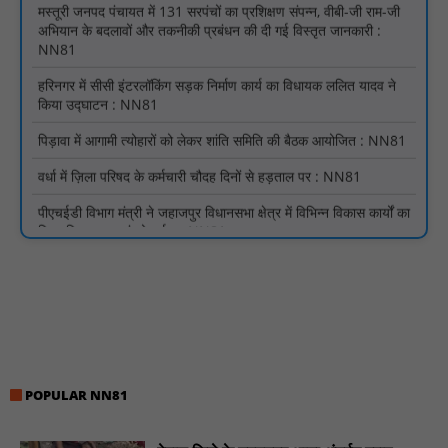
हरिनगर में सीसी इंटरलॉकिंग सड़क निर्माण कार्य का विधायक ललित यादव ने
किया उद्घाटन : NN81
पिड़ावा में आगामी त्योहारों को लेकर शांति समिति की बैठक आयोजित : NN81
वर्धा में ज़िला परिषद के कर्मचारी चौदह दिनों से हड़ताल पर : NN81
पीएचईडी विभाग मंत्री ने जहाजपुर विधानसभा क्षेत्र में विभिन्न विकास कार्यों का
किया शिलान्यास एवं लोकार्पण : NN81
पारस पोर्टल से होगी योजनाओं की नियमित समीक्षा, मुख्यमंत्री विष्णुदेव साय ने
दिए समयबद्ध क्रियान्वयन के निर्देश : NN81
सोलर हाई मास्ट से रोशन हो रहे वनांचल के गांव, नियद नेल्लानार ग्रामों में बढ़ी
सुरक्षा और सुविधा : NN81
सरस्वती साइकिल योजना के तहत 18 छात्राओं को साइकिल वितरण, 'एक पेड़
माँ के नाम' अभियान में हुआ वृक्षारोपण : NN81
रेजिडेंट डॉक्टरों का शांतिपूर्ण आंदोलन जारी, सभी रेजिडेंट्स का लंबित वेतन
जारी होने तक संघर्ष रहेगा : NN81
POPULAR NN81
टिमरनी नगर व आसपास के ग्रामीण क्षेत्रों के स्कूल वाहन चालकों ने
तहसीलदार को सौंपा ज्ञापन, आज हड़ताल पर रहे सभी वाहन चालक : NN81