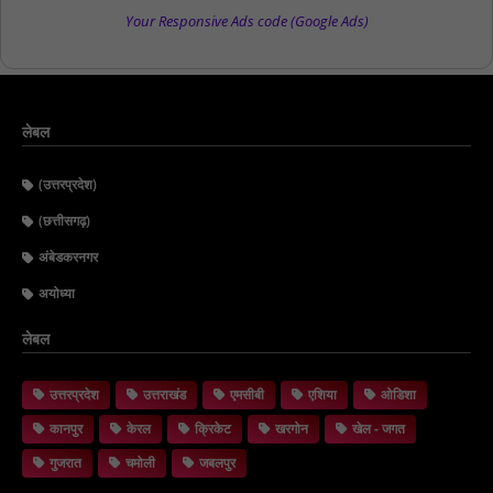
Your Responsive Ads code (Google Ads)
लेबल
(उत्तरप्रदेश)
(छत्तीसगढ़)
अंबेडकरनगर
अयोध्या
लेबल
उत्तरप्रदेश
उत्तराखंड
एमसीबी
एशिया
ओडिशा
कानपुर
केरल
क्रिकेट
खरगोन
खेल - जगत
गुजरात
चमोली
जबलपुर