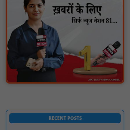
वर्धा में ज़िला परिषद के कर्मचारी चौदह दिनों से हड़ताल पर : NN81
पीएचईडी विभाग मंत्री ने जहाजपुर विधानसभा क्षेत्र में विभिन्न विकास कार्यों का
किया शिलान्यास एवं लोकार्पण : NN81
पारस पोर्टल से होगी योजनाओं की नियमित समीक्षा, मुख्यमंत्री विष्णुदेव साय ने
दिए समयबद्ध क्रियान्वयन के निर्देश : NN81
सोलर हाई मास्ट से रोशन हो रहे वनांचल के गांव, नियद नेल्लानार ग्रामों में बढ़ी
सुरक्षा और सुविधा : NN81
सरस्वती साइकिल योजना के तहत 18 छात्राओं को साइकिल वितरण, 'एक पेड़
माँ के नाम' अभियान में हुआ वृक्षारोपण : NN81
रेजिडेंट डॉक्टरों का शांतिपूर्ण आंदोलन जारी, सभी रेजिडेंट्स का लंबित वेतन
जारी होने तक संघर्ष रहेगा : NN81
टिमरनी नगर व आसपास के ग्रामीण क्षेत्रों के स्कूल वाहन चालकों ने
तहसीलदार को सौंपा ज्ञापन, आज हड़ताल पर रहे सभी वाहन चालक : NN81
मस्तूरी जनपद पंचायत में 131 सरपंचों का प्रशिक्षण संपन्न, वीबी-जी राम-जी
RECENT POSTS
अभियान के बदलावों और तकनीकी प्रबंधन की दी गई विस्तृत जानकारी :
NN81