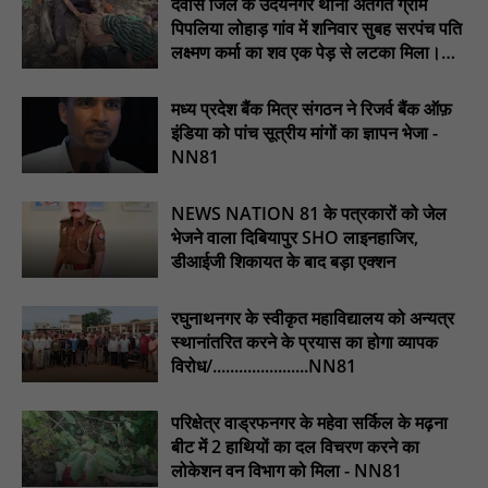
देवास जिले के उदयनगर थाना अंतर्गत ग्राम
पिपलिया लोहाड़ गांव में शनिवार सुबह सरपंच पति
मस्तूरी जनपद पंचायत में 131 सरपंचों का प्रशिक्षण संपन्न, वीबी-जी राम-जी
लक्ष्मण कर्मा का शव एक पेड़ से लटका मिला।
अभियान के बदलावों और तकनीकी प्रबंधन की दी गई विस्तृत जानकारी :
............NN81
NN81
मध्य प्रदेश बैंक मित्र संगठन ने रिजर्व बैंक ऑफ़
हरिनगर में सीसी इंटरलॉकिंग सड़क निर्माण कार्य का विधायक ललित यादव ने
इंडिया को पांच सूत्रीय मांगों का ज्ञापन भेजा -
किया उद्घाटन : NN81
NN81
पिड़ावा में आगामी त्योहारों को लेकर शांति समिति की बैठक आयोजित : NN81
NEWS NATION 81 के पत्रकारों को जेल
भेजने वाला दिबियापुर SHO लाइनहाजिर,
डीआईजी शिकायत के बाद बड़ा एक्शन
रघुनाथनगर के स्वीकृत महाविद्यालय को अन्यत्र
स्थानांतरित करने के प्रयास का होगा व्यापक
विरोध/......................NN81
परिक्षेत्र वाड्रफनगर के महेवा सर्किल के मढ़ना
बीट में 2 हाथियों का दल विचरण करने का
लोकेशन वन विभाग को मिला - NN81