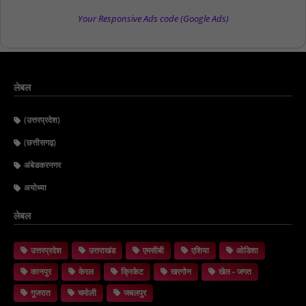
Your Responsive Ads code (Google Ads)
लेबल
(उत्तरप्रदेश)
(छत्तीसगढ़)
अंबेडकरनगर
अयोध्या
लेबल
उत्तरप्रदेश
उत्तराखंड
एमसीबी
एशिया
ओडिशा
कानपुर
केरल
क्रिकेट
खरगोन
खेल - जगत
गुजरात
चमोली
जबलपुर