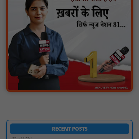
मगरौनी पुलिस की बड़ी कार्रवाई लंबे समय से फरार एक स्थाई वारंटी सहित दो
वारंटी गिरफ्तार : NN81
स्वतंत्रता दिवस सिर पर होने के बाद भी परिसर में फैली है गंदगी और झाड़ियाँ,
फर्श पर उपेक्षित हालत में मिला तिरंगा : NN81
ग्रामीणों को आधार सेवाओं के साथ सेवा सेतु पोर्टल की 400 से अधिक
ऑनलाइन शासकीय सेवाएं मिलेंगी : NN81
लखीमपुर खीरी अपराध नियंत्रण और वांछित अभियुक्तों की गिरफ्तारी को लेकर
खीरी पुलिस का अभियान लगातार जारी : NN81
21 वर्षों बाद फिर गूंजी पाठशाला की घंटी: मेटापारा कोरसागुड़ा प्राथमिक शाला
का हुआ पुनः संचालन : NN81
प्रस्तावित कार्यक्रम स्थल की सुरक्षा व्यवस्था एवं अन्य विभिन्न बिन्दुओं पर
गहनता एवं सूक्ष्मता से निरीक्षण कर सम्बन्धित को आवश्यक दिशा-निर्देश दिया
गया : NN81
RECENT POSTS
इंदिरा मिनी स्टेडियम में मुख्य समारोह स्थल का निरीक्षण कर अधिकारियों को