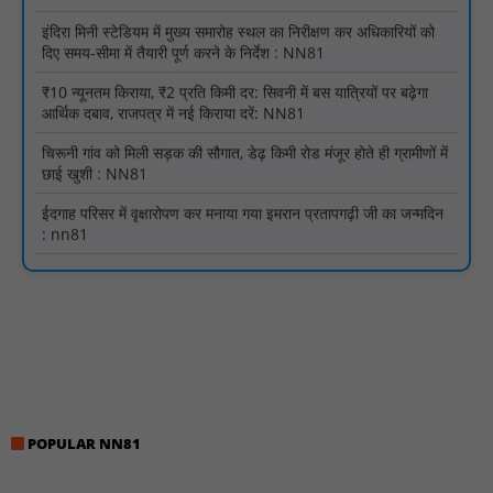
दिए समय-सीमा में तैयारी पूर्ण करने के निर्देश : NN81
₹10 न्यूनतम किराया, ₹2 प्रति किमी दर: सिवनी में बस यात्रियों पर बढ़ेगा
आर्थिक दबाव, राजपत्र में नई किराया दरें: NN81
चिरूनी गांव को मिली सड़क की सौगात, डेढ़ किमी रोड मंजूर होते ही ग्रामीणों में
छाई खुशी : NN81
ईदगाह परिसर में वृक्षारोपण कर मनाया गया इमरान प्रतापगढ़ी जी का जन्मदिन
: nn81
मगरौनी पुलिस की बड़ी कार्रवाई लंबे समय से फरार एक स्थाई वारंटी सहित दो
वारंटी गिरफ्तार : NN81
स्वतंत्रता दिवस सिर पर होने के बाद भी परिसर में फैली है गंदगी और झाड़ियाँ,
फर्श पर उपेक्षित हालत में मिला तिरंगा : NN81
ग्रामीणों को आधार सेवाओं के साथ सेवा सेतु पोर्टल की 400 से अधिक
ऑनलाइन शासकीय सेवाएं मिलेंगी : NN81
लखीमपुर खीरी अपराध नियंत्रण और वांछित अभियुक्तों की गिरफ्तारी को लेकर
खीरी पुलिस का अभियान लगातार जारी : NN81
POPULAR NN81
21 वर्षों बाद फिर गूंजी पाठशाला की घंटी: मेटापारा कोरसागुड़ा प्राथमिक शाला
का हुआ पुनः संचालन : NN81