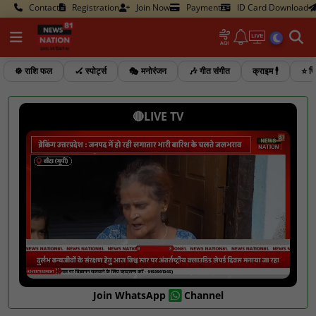
Contact
Registration
Join Now
Payment
ID Card Download
☸️ राशि फल
🏑 स्पोर्ट्स
🎭 मनोरंजन
🎶 गीत संगीत
क्राइम 🕴️
⭐ फि
🔴LIVE TV
Join WhatsApp
Channel