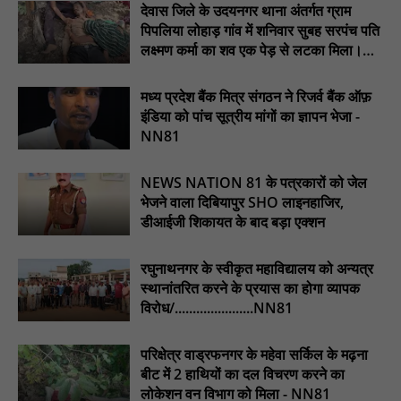
देवास जिले के उदयनगर थाना अंतर्गत ग्राम
प्रस्तावित कार्यक्रम स्थल की सुरक्षा व्यवस्था एवं अन्य विभिन्न बिन्दुओं पर
पिपलिया लोहाड़ गांव में शनिवार सुबह सरपंच पति
गहनता एवं सूक्ष्मता से निरीक्षण कर सम्बन्धित को आवश्यक दिशा-निर्देश दिया
लक्ष्मण कर्मा का शव एक पेड़ से लटका मिला।
गया : NN81
............NN81
इंदिरा मिनी स्टेडियम में मुख्य समारोह स्थल का निरीक्षण कर अधिकारियों को
मध्य प्रदेश बैंक मित्र संगठन ने रिजर्व बैंक ऑफ़
दिए समय-सीमा में तैयारी पूर्ण करने के निर्देश : NN81
इंडिया को पांच सूत्रीय मांगों का ज्ञापन भेजा -
NN81
₹10 न्यूनतम किराया, ₹2 प्रति किमी दर: सिवनी में बस यात्रियों पर बढ़ेगा
आर्थिक दबाव, राजपत्र में नई किराया दरें: NN81
NEWS NATION 81 के पत्रकारों को जेल
चिरूनी गांव को मिली सड़क की सौगात, डेढ़ किमी रोड मंजूर होते ही ग्रामीणों में
भेजने वाला दिबियापुर SHO लाइनहाजिर,
छाई खुशी : NN81
डीआईजी शिकायत के बाद बड़ा एक्शन
ईदगाह परिसर में वृक्षारोपण कर मनाया गया इमरान प्रतापगढ़ी जी का जन्मदिन
: nn81
रघुनाथनगर के स्वीकृत महाविद्यालय को अन्यत्र
स्थानांतरित करने के प्रयास का होगा व्यापक
विरोध/......................NN81
परिक्षेत्र वाड्रफनगर के महेवा सर्किल के मढ़ना
बीट में 2 हाथियों का दल विचरण करने का
लोकेशन वन विभाग को मिला - NN81