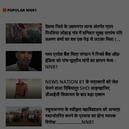
21 वर्षों बाद फिर गूंजी पाठशाला की घंटी: मेटापारा कोरसागुड़ा प्राथमिक शाला
का हुआ पुनः संचालन : NN81
POPULAR NN81
प्रस्तावित कार्यक्रम स्थल की सुरक्षा व्यवस्था एवं अन्य विभिन्न बिन्दुओं पर
गहनता एवं सूक्ष्मता से निरीक्षण कर सम्बन्धित को आवश्यक दिशा-निर्देश दिया
देवास जिले के उदयनगर थाना अंतर्गत ग्राम
गया : NN81
पिपलिया लोहाड़ गांव में शनिवार सुबह सरपंच पति
लक्ष्मण कर्मा का शव एक पेड़ से लटका मिला।
इंदिरा मिनी स्टेडियम में मुख्य समारोह स्थल का निरीक्षण कर अधिकारियों को
............NN81
दिए समय-सीमा में तैयारी पूर्ण करने के निर्देश : NN81
मध्य प्रदेश बैंक मित्र संगठन ने रिजर्व बैंक ऑफ़
₹10 न्यूनतम किराया, ₹2 प्रति किमी दर: सिवनी में बस यात्रियों पर बढ़ेगा
इंडिया को पांच सूत्रीय मांगों का ज्ञापन भेजा -
आर्थिक दबाव, राजपत्र में नई किराया दरें: NN81
NN81
चिरूनी गांव को मिली सड़क की सौगात, डेढ़ किमी रोड मंजूर होते ही ग्रामीणों में
छाई खुशी : NN81
NEWS NATION 81 के पत्रकारों को जेल
भेजने वाला दिबियापुर SHO लाइनहाजिर,
ईदगाह परिसर में वृक्षारोपण कर मनाया गया इमरान प्रतापगढ़ी जी का जन्मदिन
: nn81
डीआईजी शिकायत के बाद बड़ा एक्शन
रघुनाथनगर के स्वीकृत महाविद्यालय को अन्यत्र
स्थानांतरित करने के प्रयास का होगा व्यापक
विरोध/......................NN81