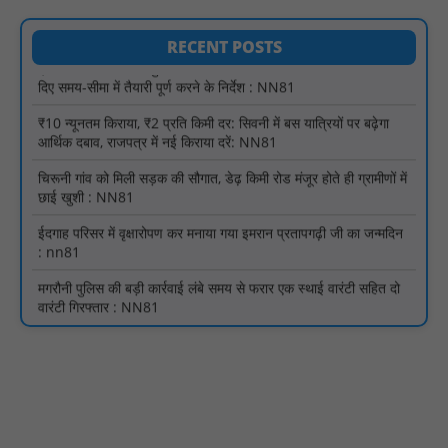
इंदिरा मिनी स्टेडियम में मुख्य समारोह स्थल का निरीक्षण कर अधिकारियों को
दिए समय-सीमा में तैयारी पूर्ण करने के निर्देश : NN81
RECENT POSTS
₹10 न्यूनतम किराया, ₹2 प्रति किमी दर: सिवनी में बस यात्रियों पर बढ़ेगा
आर्थिक दबाव, राजपत्र में नई किराया दरें: NN81
चिरूनी गांव को मिली सड़क की सौगात, डेढ़ किमी रोड मंजूर होते ही ग्रामीणों में
छाई खुशी : NN81
ईदगाह परिसर में वृक्षारोपण कर मनाया गया इमरान प्रतापगढ़ी जी का जन्मदिन
: nn81
मगरौनी पुलिस की बड़ी कार्रवाई लंबे समय से फरार एक स्थाई वारंटी सहित दो
वारंटी गिरफ्तार : NN81
स्वतंत्रता दिवस सिर पर होने के बाद भी परिसर में फैली है गंदगी और झाड़ियाँ,
फर्श पर उपेक्षित हालत में मिला तिरंगा : NN81
ग्रामीणों को आधार सेवाओं के साथ सेवा सेतु पोर्टल की 400 से अधिक
ऑनलाइन शासकीय सेवाएं मिलेंगी : NN81
लखीमपुर खीरी अपराध नियंत्रण और वांछित अभियुक्तों की गिरफ्तारी को लेकर
खीरी पुलिस का अभियान लगातार जारी : NN81