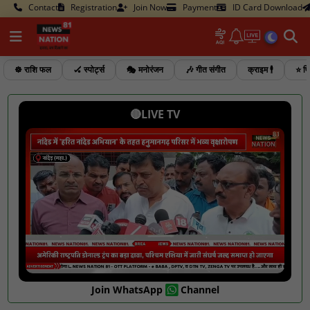
Contact
Registration
Join Now
Payment
ID Card Download
☸️ राशि फल
🏑 स्पोर्ट्स
🎭 मनोरंजन
🎶 गीत संगीत
क्राइम 🕴️
⭐ फि
🔴LIVE TV
Join WhatsApp
Channel