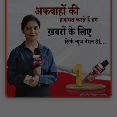
मगरौनी पुलिस की बड़ी कार्रवाई लंबे समय से फरार एक स्थाई वारंटी सहित दो
वारंटी गिरफ्तार : NN81
स्वतंत्रता दिवस सिर पर होने के बाद भी परिसर में फैली है गंदगी और झाड़ियाँ,
फर्श पर उपेक्षित हालत में मिला तिरंगा : NN81
ग्रामीणों को आधार सेवाओं के साथ सेवा सेतु पोर्टल की 400 से अधिक
ऑनलाइन शासकीय सेवाएं मिलेंगी : NN81
लखीमपुर खीरी अपराध नियंत्रण और वांछित अभियुक्तों की गिरफ्तारी को लेकर
खीरी पुलिस का अभियान लगातार जारी : NN81
21 वर्षों बाद फिर गूंजी पाठशाला की घंटी: मेटापारा कोरसागुड़ा प्राथमिक शाला
का हुआ पुनः संचालन : NN81
प्रस्तावित कार्यक्रम स्थल की सुरक्षा व्यवस्था एवं अन्य विभिन्न बिन्दुओं पर
गहनता एवं सूक्ष्मता से निरीक्षण कर सम्बन्धित को आवश्यक दिशा-निर्देश दिया
गया : NN81