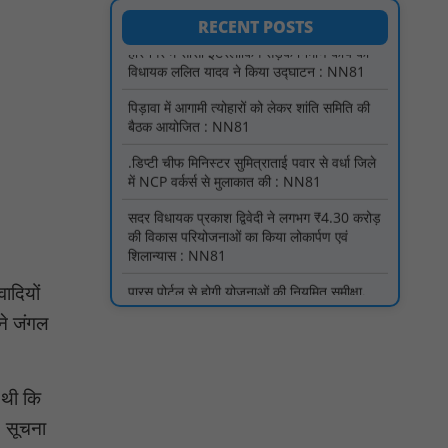
बैठक आयोजित : NN81
RECENT POSTS
.डिप्टी चीफ मिनिस्टर सुमित्राताई पवार से वर्धा जिले
में NCP वर्कर्स से मुलाकात की : NN81
सदर विधायक प्रकाश द्विवेदी ने लगभग ₹4.30 करोड़
की विकास परियोजनाओं का किया लोकार्पण एवं
शिलान्यास : NN81
पारस पोर्टल से होगी योजनाओं की नियमित समीक्षा,
मुख्यमंत्री विष्णुदेव साय ने दिए समयबद्ध क्रियान्वयन
के निर्देश : NN81
सोलर हाई मास्ट से रोशन हो रहे वनांचल के गांव,
नियद नेल्लानार ग्रामों में बढ़ी सुरक्षा और सुविधा :
ादियों
NN81
 ने जंगल
सरस्वती साइकिल योजना के तहत 18 छात्राओं को
साइकिल वितरण, 'एक पेड़ माँ के नाम' अभियान में
हुआ वृक्षारोपण : NN81
ी थी कि
रेजिडेंट डॉक्टरों का शांतिपूर्ण आंदोलन जारी, सभी
रेजिडेंट्स का लंबित वेतन जारी होने तक संघर्ष रहेगा :
। सूचना
NN81