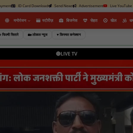
ayment
ID Card Download
Send News
Advertisement
Live YouTube
मनोरंजन
स्टोरीज़
ब‍िजनेस
सेहत
खेल
धर्
⭐ फिल्मी सितारे
🏡 लोकल न्यूज
♥️ किस्मत कनेक्शन
🔴LIVE TV