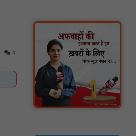
सोलर हाई मास्ट से रोशन हो रहे वनांचल के गांव,
नियद नेल्लानार ग्रामों में बढ़ी सुरक्षा और सुविधा :
NN81
सरस्वती साइकिल योजना के तहत 18 छात्राओं को
साइकिल वितरण, 'एक पेड़ माँ के नाम' अभियान में
हुआ वृक्षारोपण : NN81
रेजिडेंट डॉक्टरों का शांतिपूर्ण आंदोलन जारी, सभी
रेजिडेंट्स का लंबित वेतन जारी होने तक संघर्ष रहेगा :
0
NN81
टिमरनी नगर व आसपास के ग्रामीण क्षेत्रों के स्कूल
वाहन चालकों ने तहसीलदार को सौंपा ज्ञापन, आज
हड़ताल पर रहे सभी वाहन चालक : NN81
मस्तूरी जनपद पंचायत में 131 सरपंचों का प्रशिक्षण
संपन्न, वीबी-जी राम-जी अभियान के बदलावों और
तकनीकी प्रबंधन की दी गई विस्तृत जानकारी :
NN81
हरिनगर में सीसी इंटरलॉकिंग सड़क निर्माण कार्य का
विधायक ललित यादव ने किया उद्घाटन : NN81
पिड़ावा में आगामी त्योहारों को लेकर शांति समिति की