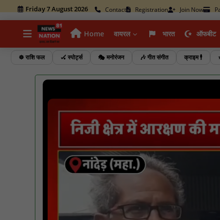
Friday 7 August 2026
Contact
Registration
Join Now
P
Home
वायरल
भारत
ऑफबीट
☸️ राशि फल
🏑 स्पोर्ट्स
🎭 मनोरंजन
🎶 गीत संगीत
क्राइम 🕴️