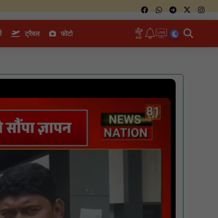
म
ट्रैवल
फोटो