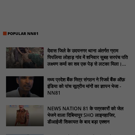
मां थाने में प्रेमी के साथ बैठी रही... सड़क पर तड़पती रही 5 साल की बेटी!
मैनपुरी की घटना ने झकझोर दिया : NN81
दुर्गुकोंदल में स्वास्थ्य सेवाओं को लेकर ज्ञापन, ब्लड बैंक और अल्ट्रासाउंड की
प्रमुख मांग : NN81
POPULAR NN81
हर घर तक स्वच्छ पेयजल पहुंचाना सरकार की प्राथमिकता: विधायक
ओमप्रकाश धुर्वे : NN81
देवास जिले के उदयनगर थाना अंतर्गत ग्राम
चार माह से मानदेय लंबित: समनापुर के रोजगार सहायकों का ऐलान—"भुगतान
पिपलिया लोहाड़ गांव में शनिवार सुबह सरपंच पति
नहीं तो काम नहीं" : NN81
लक्ष्मण कर्मा का शव एक पेड़ से लटका मिला।
............NN81
मध्य प्रदेश बैंक मित्र संगठन ने रिजर्व बैंक ऑफ़
इंडिया को पांच सूत्रीय मांगों का ज्ञापन भेजा -
NN81
NEWS NATION 81 के पत्रकारों को जेल
भेजने वाला दिबियापुर SHO लाइनहाजिर,
डीआईजी शिकायत के बाद बड़ा एक्शन