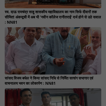
स्व. दाऊ रामचंद्र साहू शासकीय महाविद्यालय का नाम सिर्फ दीवारों तक
सीमित! अंकसूची में अब भी 'नवीन कॉलेज रानीतराई' दर्ज होने से उठे सवाल
: NN81
सांसद विजय बघेल ने किया सांसद निधि से निर्मित सत्संग सभागार एवं
वाचनालय भवन का लोकार्पण : NN81