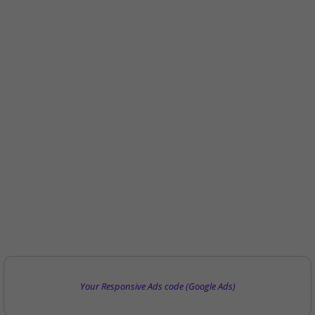
Your Responsive Ads code (Google Ads)
पिड़ावा में चाइनीज मांझे से घायल दो कबूतरों को बचाया, मानवता की मिसाल