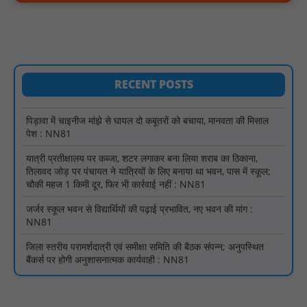
ओमप्रकाश धुर्वे : NN81
चार माह से मानदेय लंबित: समनापुर के रोजगार सहायकों का ऐलान—"भुगतान
नहीं तो काम नहीं" : NN81
पिड़ावा में चाइनीज मांझे से घायल दो कबूतरों को बचाया, मानवता की मिसाल
RECENT POSTS
पेश : NN81
यात्री प्रतीक्षालय पर कब्जा, शटर लगाकर बना लिया शराब का ठिकाना,
तिलावद जोड़ पर पंचायत ने यात्रियों के लिए बनाया था भवन, पास में स्कूल;
चौकी महज 1 किमी दूर, फिर भी कार्रवाई नहीं : NN81
जर्जर स्कूल भवन से विद्यार्थियों की पढ़ाई प्रभावित, नए भवन की मांग :
NN81
जिला स्तरीय परामर्शदात्री एवं समीक्षा समिति की बैठक संपन्न; अनुपस्थित
बैंकर्स पर होगी अनुशासनात्मक कार्यवाही : NN81
स्वतंत्रता दिवस मुख्य समारोह आयोजन के लिए अधिकारियों को दी गई
जिम्मेदारी : NN81
AVVNL के 6 तकनीकी कार्मिकों को हटाने से बिजली व्यवस्था ठप, सौंपा ज्ञापन
: NN81