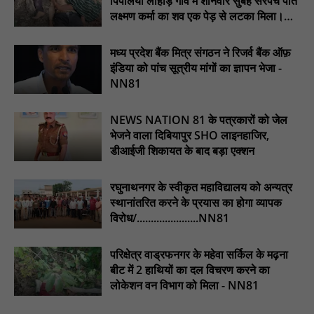
पिपलिया लोहाड़ गांव में शनिवार सुबह सरपंच पति
NN81
लक्ष्मण कर्मा का शव एक पेड़ से लटका मिला।
............NN81
हरिनगर में सीसी इंटरलॉकिंग सड़क निर्माण कार्य का विधायक ललित यादव ने
किया उद्घाटन : NN81
मध्य प्रदेश बैंक मित्र संगठन ने रिजर्व बैंक ऑफ़
इंडिया को पांच सूत्रीय मांगों का ज्ञापन भेजा -
पिड़ावा में आगामी त्योहारों को लेकर शांति समिति की बैठक आयोजित : NN81
NN81
NEWS NATION 81 के पत्रकारों को जेल
भेजने वाला दिबियापुर SHO लाइनहाजिर,
डीआईजी शिकायत के बाद बड़ा एक्शन
रघुनाथनगर के स्वीकृत महाविद्यालय को अन्यत्र
स्थानांतरित करने के प्रयास का होगा व्यापक
विरोध/......................NN81
परिक्षेत्र वाड्रफनगर के महेवा सर्किल के मढ़ना
बीट में 2 हाथियों का दल विचरण करने का
लोकेशन वन विभाग को मिला - NN81