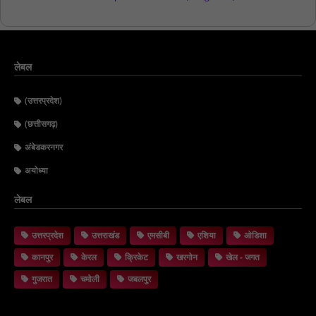
लेबल
(उत्तरप्रदेश)
(छत्तीसगढ़)
अंबेडकरनगर
अयोध्या
लेबल
उत्तरप्रदेश
उत्तराखंड
एमसीबी
एशिया
ओडिशा
कानपुर
केरल
क्रिकेट
खरगोन
खेल - जगत
गुजरात
चमोली
जबलपुर