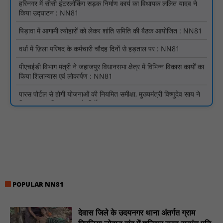
पिड़ावा में आगामी त्योहारों को लेकर शांति समिति की बैठक आयोजित : NN81
वर्धा में ज़िला परिषद के कर्मचारी चौदह दिनों से हड़ताल पर : NN81
पीएचईडी विभाग मंत्री ने जहाजपुर विधानसभा क्षेत्र में विभिन्न विकास कार्यों का
किया शिलान्यास एवं लोकार्पण : NN81
पारस पोर्टल से होगी योजनाओं की नियमित समीक्षा, मुख्यमंत्री विष्णुदेव साय ने
दिए समयबद्ध क्रियान्वयन के निर्देश : NN81
सोलर हाई मास्ट से रोशन हो रहे वनांचल के गांव, नियद नेल्लानार ग्रामों में बढ़ी
सुरक्षा और सुविधा : NN81
सरस्वती साइकिल योजना के तहत 18 छात्राओं को साइकिल वितरण, 'एक पेड़
माँ के नाम' अभियान में हुआ वृक्षारोपण : NN81
रेजिडेंट डॉक्टरों का शांतिपूर्ण आंदोलन जारी, सभी रेजिडेंट्स का लंबित वेतन
जारी होने तक संघर्ष रहेगा : NN81
टिमरनी नगर व आसपास के ग्रामीण क्षेत्रों के स्कूल वाहन चालकों ने
POPULAR NN81
तहसीलदार को सौंपा ज्ञापन, आज हड़ताल पर रहे सभी वाहन चालक : NN81
मस्तूरी जनपद पंचायत में 131 सरपंचों का प्रशिक्षण संपन्न, वीबी-जी राम-जी
देवास जिले के उदयनगर थाना अंतर्गत ग्राम
अभियान के बदलावों और तकनीकी प्रबंधन की दी गई विस्तृत जानकारी :