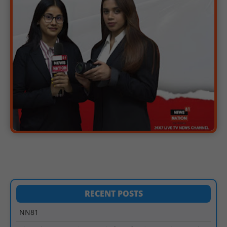
पीएचईडी विभाग मंत्री ने जहाजपुर विधानसभा क्षेत्र में विभिन्न विकास कार्यों का
किया शिलान्यास एवं लोकार्पण : NN81
पारस पोर्टल से होगी योजनाओं की नियमित समीक्षा, मुख्यमंत्री विष्णुदेव साय ने
दिए समयबद्ध क्रियान्वयन के निर्देश : NN81
सोलर हाई मास्ट से रोशन हो रहे वनांचल के गांव, नियद नेल्लानार ग्रामों में बढ़ी
सुरक्षा और सुविधा : NN81
सरस्वती साइकिल योजना के तहत 18 छात्राओं को साइकिल वितरण, 'एक पेड़
माँ के नाम' अभियान में हुआ वृक्षारोपण : NN81
रेजिडेंट डॉक्टरों का शांतिपूर्ण आंदोलन जारी, सभी रेजिडेंट्स का लंबित वेतन
जारी होने तक संघर्ष रहेगा : NN81
टिमरनी नगर व आसपास के ग्रामीण क्षेत्रों के स्कूल वाहन चालकों ने
तहसीलदार को सौंपा ज्ञापन, आज हड़ताल पर रहे सभी वाहन चालक : NN81
मस्तूरी जनपद पंचायत में 131 सरपंचों का प्रशिक्षण संपन्न, वीबी-जी राम-जी
अभियान के बदलावों और तकनीकी प्रबंधन की दी गई विस्तृत जानकारी :
NN81
RECENT POSTS
हरिनगर में सीसी इंटरलॉकिंग सड़क निर्माण कार्य का विधायक ललित यादव ने
किया उद्घाटन : NN81