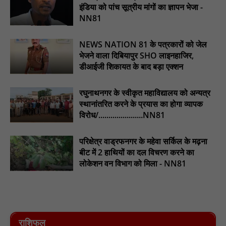
इंडिया को पांच सूत्रीय मांगों का ज्ञापन भेजा -
.डिप्टी चीफ मिनिस्टर सुमित्राताई पवार से वर्धा जिले में NCP वर्कर्स से
NN81
मुलाकात की : NN81
सदर विधायक प्रकाश द्विवेदी ने लगभग ₹4.30 करोड़ की विकास परियोजनाओं
NEWS NATION 81 के पत्रकारों को जेल
का किया लोकार्पण एवं शिलान्यास : NN81
भेजने वाला दिबियापुर SHO लाइनहाजिर,
डीआईजी शिकायत के बाद बड़ा एक्शन
रघुनाथनगर के स्वीकृत महाविद्यालय को अन्यत्र
स्थानांतरित करने के प्रयास का होगा व्यापक
विरोध/......................NN81
परिक्षेत्र वाड्रफनगर के महेवा सर्किल के मढ़ना
बीट में 2 हाथियों का दल विचरण करने का
लोकेशन वन विभाग को मिला - NN81
राशिफल