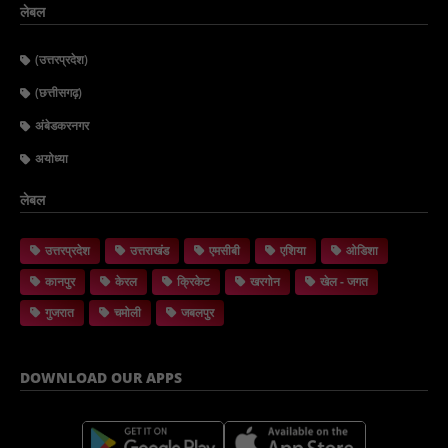
लेबल
(उत्तरप्रदेश)
(छत्तीसगढ़)
अंबेडकरनगर
अयोध्या
लेबल
उत्तरप्रदेश
उत्तराखंड
एमसीबी
एशिया
ओडिशा
कानपुर
केरल
क्रिकेट
खरगोन
खेल - जगत
गुजरात
चमोली
जबलपुर
DOWNLOAD OUR APPS