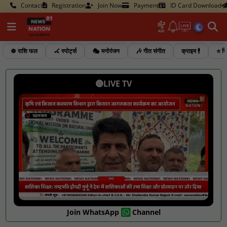
Contact
Registration
Join Now
Payment
ID Card Download
☸️ राशि फल
🏑 स्पोर्ट्स
🎭 मनोरंजन
🎶 गीत संगीत
क्राइम 🕴️
⭐ फि
🔴LIVE TV
Join WhatsApp
Channel