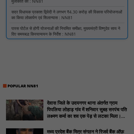
पारस पोर्टल से होगी योजनाओं की नियमित समीक्षा, मुख्यमंत्री विष्णुदेव साय ने
दिए समयबद्ध क्रियान्वयन के निर्देश : NN81
सोलर हाई मास्ट से रोशन हो रहे वनांचल के गांव, नियद नेल्लानार ग्रामों में बढ़ी
सुरक्षा और सुविधा : NN81
सरस्वती साइकिल योजना के तहत 18 छात्राओं को साइकिल वितरण, 'एक पेड़
माँ के नाम' अभियान में हुआ वृक्षारोपण : NN81
रेजिडेंट डॉक्टरों का शांतिपूर्ण आंदोलन जारी, सभी रेजिडेंट्स का लंबित वेतन
जारी होने तक संघर्ष रहेगा : NN81
टिमरनी नगर व आसपास के ग्रामीण क्षेत्रों के स्कूल वाहन चालकों ने
तहसीलदार को सौंपा ज्ञापन, आज हड़ताल पर रहे सभी वाहन चालक : NN81
POPULAR NN81
मस्तूरी जनपद पंचायत में 131 सरपंचों का प्रशिक्षण संपन्न, वीबी-जी राम-जी
अभियान के बदलावों और तकनीकी प्रबंधन की दी गई विस्तृत जानकारी :
NN81
देवास जिले के उदयनगर थाना अंतर्गत ग्राम
पिपलिया लोहाड़ गांव में शनिवार सुबह सरपंच पति
हरिनगर में सीसी इंटरलॉकिंग सड़क निर्माण कार्य का विधायक ललित यादव ने
लक्ष्मण कर्मा का शव एक पेड़ से लटका मिला।
किया उद्घाटन : NN81
............NN81
पिड़ावा में आगामी त्योहारों को लेकर शांति समिति की बैठक आयोजित : NN81
मध्य प्रदेश बैंक मित्र संगठन ने रिजर्व बैंक ऑफ़