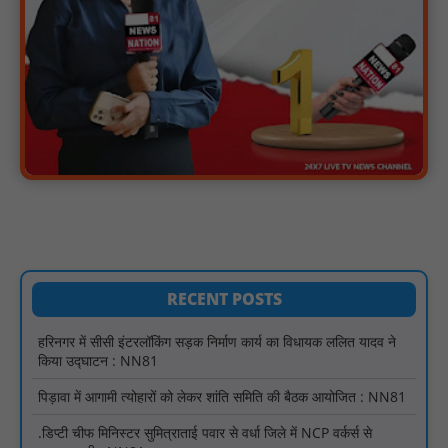
सुरक्षा और सुविधा : NN81
सरस्वती साइकिल योजना के तहत 18 छात्राओं को साइकिल वितरण, 'एक पेड़
माँ के नाम' अभियान में हुआ वृक्षारोपण : NN81
रेजिडेंट डॉक्टरों का शांतिपूर्ण आंदोलन जारी, सभी रेजिडेंट्स का लंबित वेतन
जारी होने तक संघर्ष रहेगा : NN81
टिमरनी नगर व आसपास के ग्रामीण क्षेत्रों के स्कूल वाहन चालकों ने
तहसीलदार को सौंपा ज्ञापन, आज हड़ताल पर रहे सभी वाहन चालक : NN81
मस्तूरी जनपद पंचायत में 131 सरपंचों का प्रशिक्षण संपन्न, वीबी-जी राम-जी
अभियान के बदलावों और तकनीकी प्रबंधन की दी गई विस्तृत जानकारी :
NN81
हरिनगर में सीसी इंटरलॉकिंग सड़क निर्माण कार्य का विधायक ललित यादव ने
किया उद्घाटन : NN81
RECENT POSTS
पिड़ावा में आगामी त्योहारों को लेकर शांति समिति की बैठक आयोजित : NN81
.डिप्टी चीफ मिनिस्टर सुमित्राताई पवार से वर्धा जिले में NCP वर्कर्स से
मुलाकात की : NN81
सदर विधायक प्रकाश द्विवेदी ने लगभग ₹4.30 करोड़ की विकास परियोजनाओं
का किया लोकार्पण एवं शिलान्यास : NN81