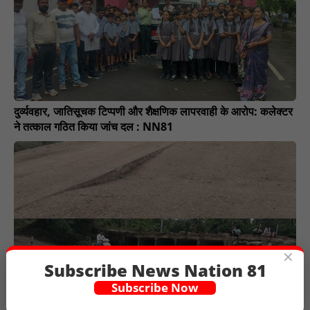
दुर्व्यवहार, जातिसूचक टिप्पणी और शैक्षणिक लापरवाही के आरोप: कलेक्टर
ने तत्काल गठित किया जांच दल : NN81
×
Subscribe News Nation 81
Subscribe Now
मगरघटा–परसदा पुल निर्माण की मांग फिर तेज, मुख्यमंत्री के आगमन पर
जगी उम्मीद : NN81