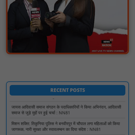
विश्व आदिवासी दिवस पर सिराली में निकली भव्य वाहन रैली : NN81
“भारतीय बॉक्सिंग अब सिर्फ पदक जीतने नहीं, दुनिया पर दबदबा बनाने की राह
पर है - प्रमोद कुमार : NN81
पिड़ावा में ‘हर घर तिरंगा’ अभियान के तहत निकली प्रभात फेरी, देशभक्ति नारों
से गूंजा शहर : NN81
संत रविदास जयंती पर कलश यात्रा का भव्य स्वागत, सामाजिक समरसता का
दिया संदेश : NN81
विधायक विनोद अग्रवाल के प्रयासों से गोंदिया विधानसभा क्षेत्र में घरकुल
योजना को बड़ी गति : NN81
प्राथमिक स्वास्थ्य केंद्र खैलार सहित 45 पीएचसी पर आयोजित हुए मुख्यमंत्री
जनआरोग्य मेले - डॉ शिशिर पुरी : NN81
RECENT POSTS
जायस आदिवासी समाज संगठन के पदाधिकारियों ने किया अभिनंदन, आदिवासी
समाज से जुड़े मुद्दों पर हुई चर्चा : NN81
मिशन शक्ति: तिकुनिया पुलिस ने बनवीरपुर में चौपाल लगा महिलाओं को किया
जागरूक, नारी सुरक्षा और स्वावलम्बन का दिया संदेश : NN81
खिरकिया ब्लॉक की प्राथमिक शाला बाफ़ला में पदस्थ शिक्षक 20 कि.मी. दूर
हरदा से आते है स्कूल : NN81