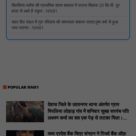
सदर कैंट मंडल मै गुरु रविदास की समरसता संकल्प यात्रा,पुष्प वर्षा से हुआ
भव्य स्वागत : NN81
विश्व आदिवासी दिवस पर सिराली में निकली भव्य वाहन रैली : NN81
“भारतीय बॉक्सिंग अब सिर्फ पदक जीतने नहीं, दुनिया पर दबदबा बनाने की राह
पर है - प्रमोद कुमार : NN81
पिड़ावा में ‘हर घर तिरंगा’ अभियान के तहत निकली प्रभात फेरी, देशभक्ति नारों
से गूंजा शहर : NN81
संत रविदास जयंती पर कलश यात्रा का भव्य स्वागत, सामाजिक समरसता का
दिया संदेश : NN81
विधायक विनोद अग्रवाल के प्रयासों से गोंदिया विधानसभा क्षेत्र में घरकुल
POPULAR NN81
योजना को बड़ी गति : NN81
प्राथमिक स्वास्थ्य केंद्र खैलार सहित 45 पीएचसी पर आयोजित हुए मुख्यमंत्री
देवास जिले के उदयनगर थाना अंतर्गत ग्राम
जनआरोग्य मेले - डॉ शिशिर पुरी : NN81
पिपलिया लोहाड़ गांव में शनिवार सुबह सरपंच पति
लक्ष्मण कर्मा का शव एक पेड़ से लटका मिला।
............NN81
मध्य प्रदेश बैंक मित्र संगठन ने रिजर्व बैंक ऑफ़