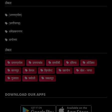
लेबल
(उत्तरप्रदेश)
(छत्तीसगढ़)
अंबेडकरनगर
अयोध्या
लेबल
उत्तरप्रदेश
उत्तराखंड
एमसीबी
एशिया
ओडिशा
कानपुर
केरल
क्रिकेट
खरगोन
खेल - जगत
गुजरात
चमोली
जबलपुर
DOWNLOAD OUR APPS