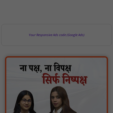
Your Responsive Ads code (Google Ads)
जायस आदिवासी समाज संगठन के पदाधिकारियों ने किया अभिनंदन, आदिवासी
समाज से जुड़े मुद्दों पर हुई चर्चा : NN81
मिशन शक्ति: तिकुनिया पुलिस ने बनवीरपुर में चौपाल लगा महिलाओं को किया
जागरूक, नारी सुरक्षा और स्वावलम्बन का दिया संदेश : NN81
खिरकिया ब्लॉक की प्राथमिक शाला बाफ़ला में पदस्थ शिक्षक 20 कि.मी. दूर
हरदा से आते है स्कूल : NN81
सदर कैंट मंडल मै गुरु रविदास की समरसता संकल्प यात्रा,पुष्प वर्षा से हुआ
भव्य स्वागत : NN81