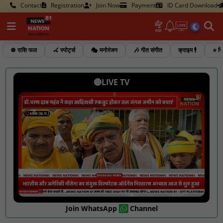
Contact
Registration
Join Now
Payment
ID Card Download
☸️ राशि फल
🏑 स्पोर्ट्स
🎭 मनोरंजन
🎶 गीत संगीत
क्राइम 🕴️
⭐ फि
🔴LIVE TV
Join WhatsApp
Channel