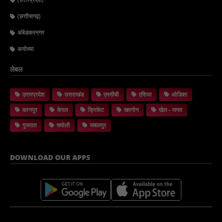
(छत्तीसगढ़)
अंबेडकरनगर
अयोध्या
लेबल
उत्तरप्रदेश
उत्तराखंड
एमसीबी
एशिया
ओडिशा
कानपुर
केरल
क्रिकेट
खरगोन
खेल - जगत
गुजरात
चमोली
जबलपुर
DOWNLOAD OUR APPS