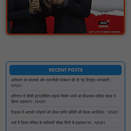
सुरक्षा और सुविधा : NN81
सरस्वती साइकिल योजना के तहत 18 छात्राओं को साइकिल वितरण, 'एक पेड़
माँ के नाम' अभियान में हुआ वृक्षारोपण : NN81
रेजिडेंट डॉक्टरों का शांतिपूर्ण आंदोलन जारी, सभी रेजिडेंट्स का लंबित वेतन
जारी होने तक संघर्ष रहेगा : NN81
टिमरनी नगर व आसपास के ग्रामीण क्षेत्रों के स्कूल वाहन चालकों ने
तहसीलदार को सौंपा ज्ञापन, आज हड़ताल पर रहे सभी वाहन चालक : NN81
मस्तूरी जनपद पंचायत में 131 सरपंचों का प्रशिक्षण संपन्न, वीबी-जी राम-जी
अभियान के बदलावों और तकनीकी प्रबंधन की दी गई विस्तृत जानकारी :
RECENT POSTS
NN81
हरिनगर में सीसी इंटरलॉकिंग सड़क निर्माण कार्य का विधायक ललित यादव ने
किया उद्घाटन : NN81
पिड़ावा में आगामी त्योहारों को लेकर शांति समिति की बैठक आयोजित : NN81
वर्धा में ज़िला परिषद के कर्मचारी चौदह दिनों से हड़ताल पर : NN81
पीएचईडी विभाग मंत्री ने जहाजपुर विधानसभा क्षेत्र में विभिन्न विकास कार्यों का
किया शिलान्यास एवं लोकार्पण : NN81