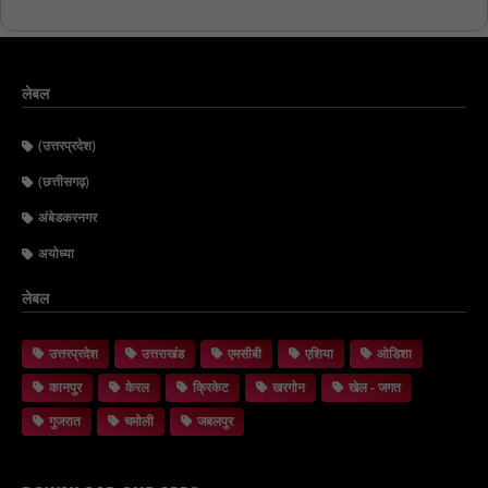
लेबल
(उत्तरप्रदेश)
(छत्तीसगढ़)
अंबेडकरनगर
अयोध्या
लेबल
उत्तरप्रदेश
उत्तराखंड
एमसीबी
एशिया
ओडिशा
कानपुर
केरल
क्रिकेट
खरगोन
खेल - जगत
गुजरात
चमोली
जबलपुर