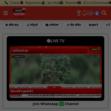
Contact
Registration
Join Now
Payment
ID Card Download
☸️ राशि फल
🏑 स्पोर्ट्स
🎭 मनोरंजन
🎶 गीत संगीत
क्राइम 🕴️
⭐ फि
🔴LIVE TV
Join WhatsApp
Channel