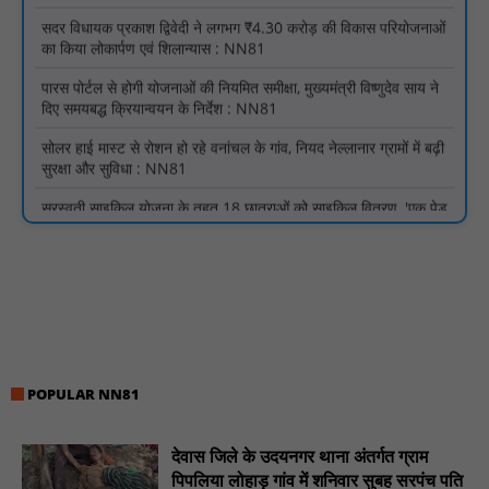
का किया लोकार्पण एवं शिलान्यास : NN81
पारस पोर्टल से होगी योजनाओं की नियमित समीक्षा, मुख्यमंत्री विष्णुदेव साय ने
दिए समयबद्ध क्रियान्वयन के निर्देश : NN81
सोलर हाई मास्ट से रोशन हो रहे वनांचल के गांव, नियद नेल्लानार ग्रामों में बढ़ी
सुरक्षा और सुविधा : NN81
सरस्वती साइकिल योजना के तहत 18 छात्राओं को साइकिल वितरण, 'एक पेड़
माँ के नाम' अभियान में हुआ वृक्षारोपण : NN81
रेजिडेंट डॉक्टरों का शांतिपूर्ण आंदोलन जारी, सभी रेजिडेंट्स का लंबित वेतन
जारी होने तक संघर्ष रहेगा : NN81
टिमरनी नगर व आसपास के ग्रामीण क्षेत्रों के स्कूल वाहन चालकों ने
तहसीलदार को सौंपा ज्ञापन, आज हड़ताल पर रहे सभी वाहन चालक : NN81
मस्तूरी जनपद पंचायत में 131 सरपंचों का प्रशिक्षण संपन्न, वीबी-जी राम-जी
अभियान के बदलावों और तकनीकी प्रबंधन की दी गई विस्तृत जानकारी :
NN81
POPULAR NN81
हरिनगर में सीसी इंटरलॉकिंग सड़क निर्माण कार्य का विधायक ललित यादव ने
किया उद्घाटन : NN81
देवास जिले के उदयनगर थाना अंतर्गत ग्राम
पिपलिया लोहाड़ गांव में शनिवार सुबह सरपंच पति
पिड़ावा में आगामी त्योहारों को लेकर शांति समिति की बैठक आयोजित : NN81