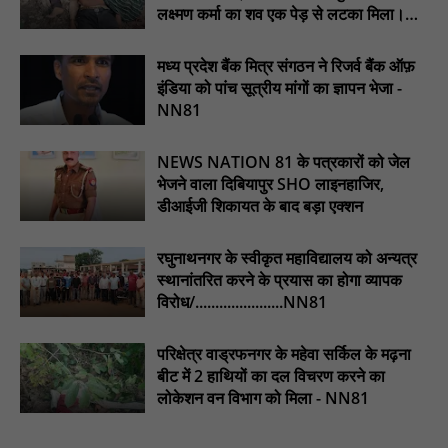
लक्ष्मण कर्मा का शव एक पेड़ से लटका मिला।
.डिप्टी चीफ मिनिस्टर सुमित्राताई पवार से वर्धा जिले में NCP वर्कर्स से
............NN81
मुलाकात की : NN81
मध्य प्रदेश बैंक मित्र संगठन ने रिजर्व बैंक ऑफ़
इंडिया को पांच सूत्रीय मांगों का ज्ञापन भेजा -
सदर विधायक प्रकाश द्विवेदी ने लगभग ₹4.30 करोड़ की विकास परियोजनाओं
का किया लोकार्पण एवं शिलान्यास : NN81
NN81
NEWS NATION 81 के पत्रकारों को जेल
भेजने वाला दिबियापुर SHO लाइनहाजिर,
डीआईजी शिकायत के बाद बड़ा एक्शन
रघुनाथनगर के स्वीकृत महाविद्यालय को अन्यत्र
स्थानांतरित करने के प्रयास का होगा व्यापक
विरोध/......................NN81
परिक्षेत्र वाड्रफनगर के महेवा सर्किल के मढ़ना
बीट में 2 हाथियों का दल विचरण करने का
लोकेशन वन विभाग को मिला - NN81