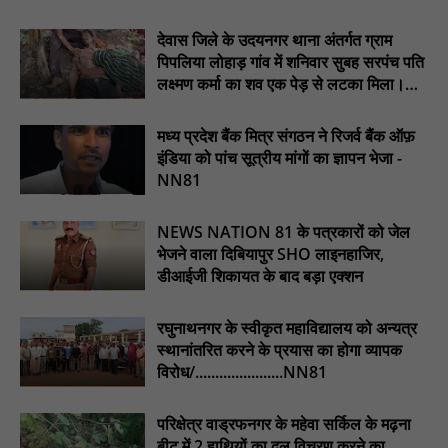
मां थाने में प्रेमी के साथ बैठी रही... सड़क पर तड़पती रही 5 साल की बेटी!
देवास जिले के उदयनगर थाना अंतर्गत ग्राम
मैनपुरी की घटना ने झकझोर दिया : NN81
पिपलिया लोहाड़ गांव में शनिवार सुबह सरपंच पति
दुर्गुकोंदल में स्वास्थ्य सेवाओं को लेकर ज्ञापन, ब्लड बैंक और अल्ट्रासाउंड की
लक्ष्मण कर्मा का शव एक पेड़ से लटका मिला।
प्रमुख मांग : NN81
............NN81
हर घर तक स्वच्छ पेयजल पहुंचाना सरकार की प्राथमिकता: विधायक
मध्य प्रदेश बैंक मित्र संगठन ने रिजर्व बैंक ऑफ़
ओमप्रकाश धुर्वे : NN81
इंडिया को पांच सूत्रीय मांगों का ज्ञापन भेजा -
NN81
चार माह से मानदेय लंबित: समनापुर के रोजगार सहायकों का ऐलान—"भुगतान
नहीं तो काम नहीं" : NN81
NEWS NATION 81 के पत्रकारों को जेल
भेजने वाला दिबियापुर SHO लाइनहाजिर,
डीआईजी शिकायत के बाद बड़ा एक्शन
रघुनाथनगर के स्वीकृत महाविद्यालय को अन्यत्र
स्थानांतरित करने के प्रयास का होगा व्यापक
विरोध/......................NN81
परिक्षेत्र वाड्रफनगर के महेवा सर्किल के मढ़ना
बीट में 2 हाथियों का दल विचरण करने का