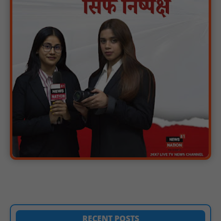
पेश : NN81
यात्री प्रतीक्षालय पर कब्जा, शटर लगाकर बना लिया शराब का ठिकाना,
तिलावद जोड़ पर पंचायत ने यात्रियों के लिए बनाया था भवन, पास में स्कूल;
चौकी महज 1 किमी दूर, फिर भी कार्रवाई नहीं : NN81
जर्जर स्कूल भवन से विद्यार्थियों की पढ़ाई प्रभावित, नए भवन की मांग :
NN81
जिला स्तरीय परामर्शदात्री एवं समीक्षा समिति की बैठक संपन्न; अनुपस्थित
बैंकर्स पर होगी अनुशासनात्मक कार्यवाही : NN81
स्वतंत्रता दिवस मुख्य समारोह आयोजन के लिए अधिकारियों को दी गई
जिम्मेदारी : NN81
AVVNL के 6 तकनीकी कार्मिकों को हटाने से बिजली व्यवस्था ठप, सौंपा ज्ञापन
: NN81
मां थाने में प्रेमी के साथ बैठी रही... सड़क पर तड़पती रही 5 साल की बेटी!
मैनपुरी की घटना ने झकझोर दिया : NN81
दुर्गुकोंदल में स्वास्थ्य सेवाओं को लेकर ज्ञापन, ब्लड बैंक और अल्ट्रासाउंड की
प्रमुख मांग : NN81
RECENT POSTS