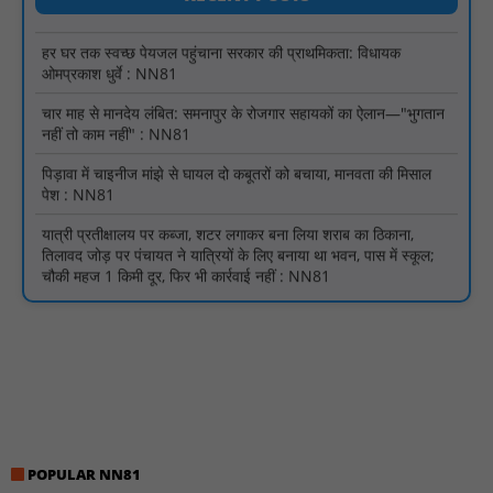
हर घर तक स्वच्छ पेयजल पहुंचाना सरकार की प्राथमिकता: विधायक
ओमप्रकाश धुर्वे : NN81
चार माह से मानदेय लंबित: समनापुर के रोजगार सहायकों का ऐलान—"भुगतान
नहीं तो काम नहीं" : NN81
पिड़ावा में चाइनीज मांझे से घायल दो कबूतरों को बचाया, मानवता की मिसाल
पेश : NN81
यात्री प्रतीक्षालय पर कब्जा, शटर लगाकर बना लिया शराब का ठिकाना,
तिलावद जोड़ पर पंचायत ने यात्रियों के लिए बनाया था भवन, पास में स्कूल;
चौकी महज 1 किमी दूर, फिर भी कार्रवाई नहीं : NN81
जर्जर स्कूल भवन से विद्यार्थियों की पढ़ाई प्रभावित, नए भवन की मांग :
NN81
जिला स्तरीय परामर्शदात्री एवं समीक्षा समिति की बैठक संपन्न; अनुपस्थित
बैंकर्स पर होगी अनुशासनात्मक कार्यवाही : NN81
स्वतंत्रता दिवस मुख्य समारोह आयोजन के लिए अधिकारियों को दी गई
जिम्मेदारी : NN81
AVVNL के 6 तकनीकी कार्मिकों को हटाने से बिजली व्यवस्था ठप, सौंपा ज्ञापन
POPULAR NN81
: NN81