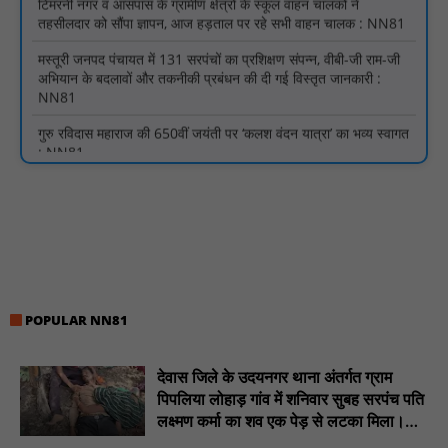
अभियान के बदलावों और तकनीकी प्रबंधन की दी गई विस्तृत जानकारी :
NN81
गुरु रविदास महाराज की 650वीं जयंती पर ‘कलश वंदन यात्रा’ का भव्य स्वागत
: NN81
मस्तूरी क्षेत्र में विश्व स्तनपान दिवस पर जागरूकता कार्यक्रम आयोजित:
NN81
वर्धा में ज़िला परिषद के कर्मचारी चौदह दिनों से हड़ताल पर : NN81
पीएचईडी विभाग मंत्री ने जहाजपुर विधानसभा क्षेत्र में विभिन्न विकास कार्यों का
किया शिलान्यास एवं लोकार्पण : NN81
पारस पोर्टल से होगी योजनाओं की नियमित समीक्षा, मुख्यमंत्री विष्णुदेव साय ने
दिए समयबद्ध क्रियान्वयन के निर्देश : NN81
POPULAR NN81
सोलर हाई मास्ट से रोशन हो रहे वनांचल के गांव, नियद नेल्लानार ग्रामों में बढ़ी
सुरक्षा और सुविधा : NN81
देवास जिले के उदयनगर थाना अंतर्गत ग्राम
सरस्वती साइकिल योजना के तहत 18 छात्राओं को साइकिल वितरण, 'एक पेड़
माँ के नाम' अभियान में हुआ वृक्षारोपण : NN81
पिपलिया लोहाड़ गांव में शनिवार सुबह सरपंच पति
लक्ष्मण कर्मा का शव एक पेड़ से लटका मिला।
रेजिडेंट डॉक्टरों का शांतिपूर्ण आंदोलन जारी, सभी रेजिडेंट्स का लंबित वेतन
............NN81