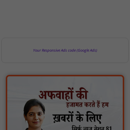
Your Responsive Ads code (Google Ads)
गुरु रविदास महाराज की 650वीं जयंती पर ‘कलश वंदन यात्रा’ का भव्य स्वागत
: NN81