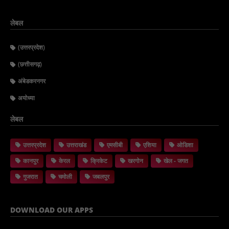
लेबल
(उत्तरप्रदेश)
(छत्तीसगढ़)
अंबेडकरनगर
अयोध्या
लेबल
उत्तरप्रदेश
उत्तराखंड
एमसीबी
एशिया
ओडिशा
कानपुर
केरल
क्रिकेट
खरगोन
खेल - जगत
गुजरात
चमोली
जबलपुर
DOWNLOAD OUR APPS