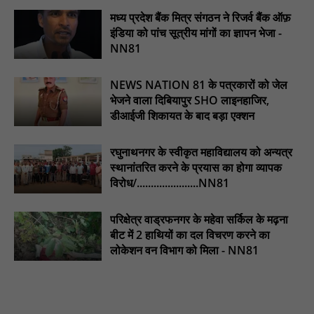
जारी होने तक संघर्ष रहेगा : NN81
मध्य प्रदेश बैंक मित्र संगठन ने रिजर्व बैंक ऑफ़
टिमरनी नगर व आसपास के ग्रामीण क्षेत्रों के स्कूल वाहन चालकों ने
इंडिया को पांच सूत्रीय मांगों का ज्ञापन भेजा -
तहसीलदार को सौंपा ज्ञापन, आज हड़ताल पर रहे सभी वाहन चालक : NN81
NN81
मस्तूरी जनपद पंचायत में 131 सरपंचों का प्रशिक्षण संपन्न, वीबी-जी राम-जी
अभियान के बदलावों और तकनीकी प्रबंधन की दी गई विस्तृत जानकारी :
NEWS NATION 81 के पत्रकारों को जेल
NN81
भेजने वाला दिबियापुर SHO लाइनहाजिर,
डीआईजी शिकायत के बाद बड़ा एक्शन
रघुनाथनगर के स्वीकृत महाविद्यालय को अन्यत्र
स्थानांतरित करने के प्रयास का होगा व्यापक
विरोध/......................NN81
परिक्षेत्र वाड्रफनगर के महेवा सर्किल के मढ़ना
बीट में 2 हाथियों का दल विचरण करने का
लोकेशन वन विभाग को मिला - NN81