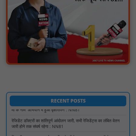
मस्तूरी क्षेत्र में विश्व स्तनपान दिवस पर जागरूकता कार्यक्रम आयोजित:
NN81
वर्धा में ज़िला परिषद के कर्मचारी चौदह दिनों से हड़ताल पर : NN81
पीएचईडी विभाग मंत्री ने जहाजपुर विधानसभा क्षेत्र में विभिन्न विकास कार्यों का
किया शिलान्यास एवं लोकार्पण : NN81
पारस पोर्टल से होगी योजनाओं की नियमित समीक्षा, मुख्यमंत्री विष्णुदेव साय ने
दिए समयबद्ध क्रियान्वयन के निर्देश : NN81
सोलर हाई मास्ट से रोशन हो रहे वनांचल के गांव, नियद नेल्लानार ग्रामों में बढ़ी
सुरक्षा और सुविधा : NN81
सरस्वती साइकिल योजना के तहत 18 छात्राओं को साइकिल वितरण, 'एक पेड़
माँ के नाम' अभियान में हुआ वृक्षारोपण : NN81
RECENT POSTS
रेजिडेंट डॉक्टरों का शांतिपूर्ण आंदोलन जारी, सभी रेजिडेंट्स का लंबित वेतन
जारी होने तक संघर्ष रहेगा : NN81
टिमरनी नगर व आसपास के ग्रामीण क्षेत्रों के स्कूल वाहन चालकों ने
तहसीलदार को सौंपा ज्ञापन, आज हड़ताल पर रहे सभी वाहन चालक : NN81
मस्तूरी जनपद पंचायत में 131 सरपंचों का प्रशिक्षण संपन्न, वीबी-जी राम-जी