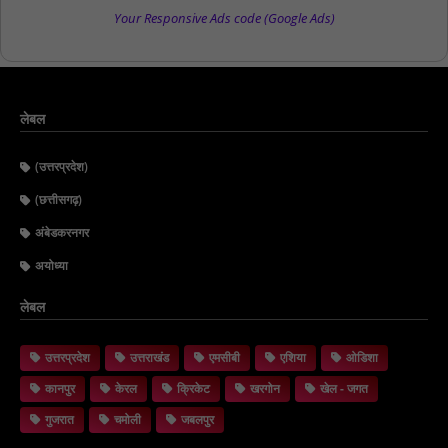
Your Responsive Ads code (Google Ads)
लेबल
(उत्तरप्रदेश)
(छत्तीसगढ़)
अंबेडकरनगर
अयोध्या
लेबल
उत्तरप्रदेश
उत्तराखंड
एमसीबी
एशिया
ओडिशा
कानपुर
केरल
क्रिकेट
खरगोन
खेल - जगत
गुजरात
चमोली
जबलपुर