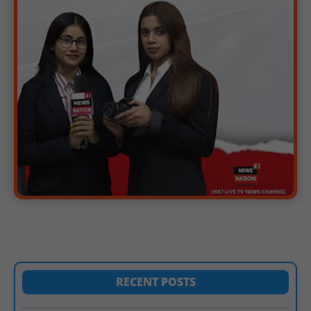
दिए समयबद्ध क्रियान्वयन के निर्देश : NN81
सोलर हाई मास्ट से रोशन हो रहे वनांचल के गांव, नियद नेल्लानार ग्रामों में बढ़ी
सुरक्षा और सुविधा : NN81
सरस्वती साइकिल योजना के तहत 18 छात्राओं को साइकिल वितरण, 'एक पेड़
माँ के नाम' अभियान में हुआ वृक्षारोपण : NN81
रेजिडेंट डॉक्टरों का शांतिपूर्ण आंदोलन जारी, सभी रेजिडेंट्स का लंबित वेतन
जारी होने तक संघर्ष रहेगा : NN81
टिमरनी नगर व आसपास के ग्रामीण क्षेत्रों के स्कूल वाहन चालकों ने
तहसीलदार को सौंपा ज्ञापन, आज हड़ताल पर रहे सभी वाहन चालक : NN81
मस्तूरी जनपद पंचायत में 131 सरपंचों का प्रशिक्षण संपन्न, वीबी-जी राम-जी
अभियान के बदलावों और तकनीकी प्रबंधन की दी गई विस्तृत जानकारी :
NN81
हरिनगर में सीसी इंटरलॉकिंग सड़क निर्माण कार्य का विधायक ललित यादव ने
किया उद्घाटन : NN81
पिड़ावा में आगामी त्योहारों को लेकर शांति समिति की बैठक आयोजित : NN81
RECENT POSTS
वर्धा में ज़िला परिषद के कर्मचारी चौदह दिनों से हड़ताल पर : NN81