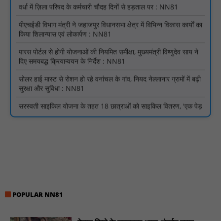
पीएचईडी विभाग मंत्री ने जहाजपुर विधानसभा क्षेत्र में विभिन्न विकास कार्यों का
किया शिलान्यास एवं लोकार्पण : NN81
पारस पोर्टल से होगी योजनाओं की नियमित समीक्षा, मुख्यमंत्री विष्णुदेव साय ने
दिए समयबद्ध क्रियान्वयन के निर्देश : NN81
सोलर हाई मास्ट से रोशन हो रहे वनांचल के गांव, नियद नेल्लानार ग्रामों में बढ़ी
सुरक्षा और सुविधा : NN81
सरस्वती साइकिल योजना के तहत 18 छात्राओं को साइकिल वितरण, 'एक पेड़
माँ के नाम' अभियान में हुआ वृक्षारोपण : NN81
रेजिडेंट डॉक्टरों का शांतिपूर्ण आंदोलन जारी, सभी रेजिडेंट्स का लंबित वेतन
जारी होने तक संघर्ष रहेगा : NN81
टिमरनी नगर व आसपास के ग्रामीण क्षेत्रों के स्कूल वाहन चालकों ने
तहसीलदार को सौंपा ज्ञापन, आज हड़ताल पर रहे सभी वाहन चालक : NN81
मस्तूरी जनपद पंचायत में 131 सरपंचों का प्रशिक्षण संपन्न, वीबी-जी राम-जी
अभियान के बदलावों और तकनीकी प्रबंधन की दी गई विस्तृत जानकारी :
NN81
POPULAR NN81
हरिनगर में सीसी इंटरलॉकिंग सड़क निर्माण कार्य का विधायक ललित यादव ने
किया उद्घाटन : NN81