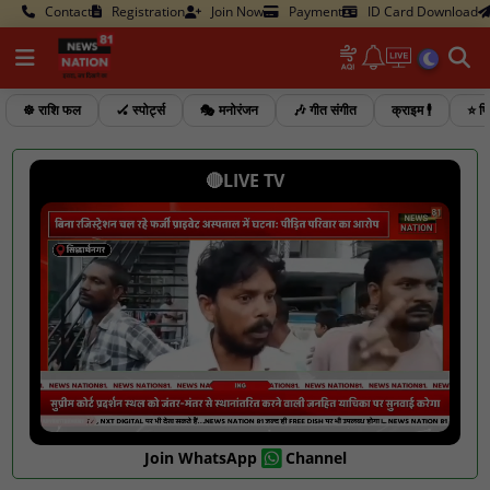
Contact
Registration
Join Now
Payment
ID Card Download
☸️ राशि फल
🏑 स्पोर्ट्स
🎭 मनोरंजन
🎶 गीत संगीत
क्राइम 🕴️
⭐ फि
🔴LIVE TV
Join WhatsApp
Channel