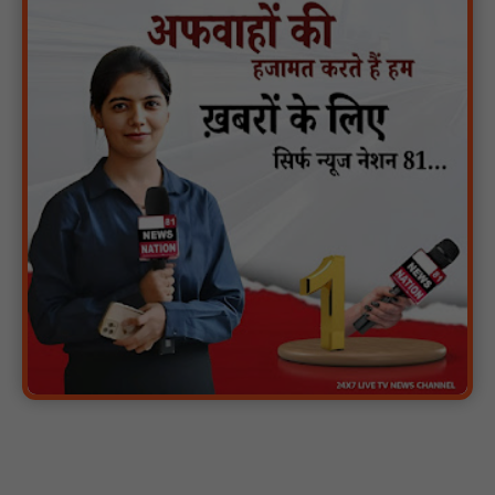
गुरु रविदास महाराज की 650वीं जयंती पर ‘कलश वंदन यात्रा’ का भव्य स्वागत
: NN81
मस्तूरी क्षेत्र में विश्व स्तनपान दिवस पर जागरूकता कार्यक्रम आयोजित:
NN81
वर्धा में ज़िला परिषद के कर्मचारी चौदह दिनों से हड़ताल पर : NN81
पीएचईडी विभाग मंत्री ने जहाजपुर विधानसभा क्षेत्र में विभिन्न विकास कार्यों का
किया शिलान्यास एवं लोकार्पण : NN81
पारस पोर्टल से होगी योजनाओं की नियमित समीक्षा, मुख्यमंत्री विष्णुदेव साय ने
दिए समयबद्ध क्रियान्वयन के निर्देश : NN81
सोलर हाई मास्ट से रोशन हो रहे वनांचल के गांव, नियद नेल्लानार ग्रामों में बढ़ी
सुरक्षा और सुविधा : NN81
सरस्वती साइकिल योजना के तहत 18 छात्राओं को साइकिल वितरण, 'एक पेड़
माँ के नाम' अभियान में हुआ वृक्षारोपण : NN81