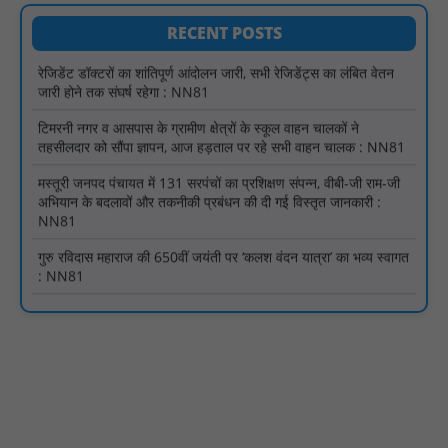
रेजिडेंट डॉक्टरों का शांतिपूर्ण आंदोलन जारी, सभी रेजिडेंट्स का लंबित वेतन
जारी होने तक संघर्ष रहेगा : NN81
RECENT POSTS
टिमरनी नगर व आसपास के ग्रामीण क्षेत्रों के स्कूल वाहन चालकों ने
तहसीलदार को सौंपा ज्ञापन, आज हड़ताल पर रहे सभी वाहन चालक : NN81
मस्तूरी जनपद पंचायत में 131 सरपंचों का प्रशिक्षण संपन्न, वीबी-जी राम-जी
अभियान के बदलावों और तकनीकी प्रबंधन की दी गई विस्तृत जानकारी :
NN81
गुरु रविदास महाराज की 650वीं जयंती पर ‘कलश वंदन यात्रा’ का भव्य स्वागत
: NN81
मस्तूरी क्षेत्र में विश्व स्तनपान दिवस पर जागरूकता कार्यक्रम आयोजित:
NN81
वर्धा में ज़िला परिषद के कर्मचारी चौदह दिनों से हड़ताल पर : NN81
पीएचईडी विभाग मंत्री ने जहाजपुर विधानसभा क्षेत्र में विभिन्न विकास कार्यों का
किया शिलान्यास एवं लोकार्पण : NN81
पारस पोर्टल से होगी योजनाओं की नियमित समीक्षा, मुख्यमंत्री विष्णुदेव साय ने
दिए समयबद्ध क्रियान्वयन के निर्देश : NN81