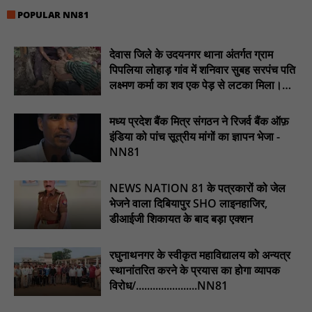
सोलर हाई मास्ट से रोशन हो रहे वनांचल के गांव, नियद नेल्लानार ग्रामों में बढ़ी
सुरक्षा और सुविधा : NN81
POPULAR NN81
सरस्वती साइकिल योजना के तहत 18 छात्राओं को साइकिल वितरण, 'एक पेड़
माँ के नाम' अभियान में हुआ वृक्षारोपण : NN81
देवास जिले के उदयनगर थाना अंतर्गत ग्राम
पिपलिया लोहाड़ गांव में शनिवार सुबह सरपंच पति
रेजिडेंट डॉक्टरों का शांतिपूर्ण आंदोलन जारी, सभी रेजिडेंट्स का लंबित वेतन
लक्ष्मण कर्मा का शव एक पेड़ से लटका मिला।
जारी होने तक संघर्ष रहेगा : NN81
............NN81
टिमरनी नगर व आसपास के ग्रामीण क्षेत्रों के स्कूल वाहन चालकों ने
मध्य प्रदेश बैंक मित्र संगठन ने रिजर्व बैंक ऑफ़
तहसीलदार को सौंपा ज्ञापन, आज हड़ताल पर रहे सभी वाहन चालक : NN81
इंडिया को पांच सूत्रीय मांगों का ज्ञापन भेजा -
NN81
मस्तूरी जनपद पंचायत में 131 सरपंचों का प्रशिक्षण संपन्न, वीबी-जी राम-जी
अभियान के बदलावों और तकनीकी प्रबंधन की दी गई विस्तृत जानकारी :
NN81
NEWS NATION 81 के पत्रकारों को जेल
भेजने वाला दिबियापुर SHO लाइनहाजिर,
डीआईजी शिकायत के बाद बड़ा एक्शन
रघुनाथनगर के स्वीकृत महाविद्यालय को अन्यत्र
स्थानांतरित करने के प्रयास का होगा व्यापक
विरोध/......................NN81