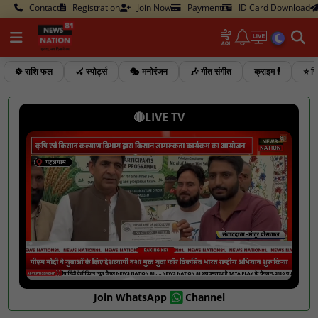
Contact
Registration
Join Now
Payment
ID Card Download
☸️ राशि फल
🏑 स्पोर्ट्स
🎭 मनोरंजन
🎶 गीत संगीत
क्राइम 🕴️
⭐ फि
🔴LIVE TV
Join WhatsApp
Channel