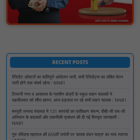
पारस पोर्टल से होगी योजनाओं की नियमित समीक्षा, मुख्यमंत्री विष्णुदेव साय ने
दिए समयबद्ध क्रियान्वयन के निर्देश : NN81
सोलर हाई मास्ट से रोशन हो रहे वनांचल के गांव, नियद नेल्लानार ग्रामों में बढ़ी
सुरक्षा और सुविधा : NN81
सरस्वती साइकिल योजना के तहत 18 छात्राओं को साइकिल वितरण, 'एक पेड़
माँ के नाम' अभियान में हुआ वृक्षारोपण : NN81
रेजिडेंट डॉक्टरों का शांतिपूर्ण आंदोलन जारी, सभी रेजिडेंट्स का लंबित वेतन
जारी होने तक संघर्ष रहेगा : NN81
RECENT POSTS
टिमरनी नगर व आसपास के ग्रामीण क्षेत्रों के स्कूल वाहन चालकों ने
तहसीलदार को सौंपा ज्ञापन, आज हड़ताल पर रहे सभी वाहन चालक : NN81
मस्तूरी जनपद पंचायत में 131 सरपंचों का प्रशिक्षण संपन्न, वीबी-जी राम-जी
अभियान के बदलावों और तकनीकी प्रबंधन की दी गई विस्तृत जानकारी :
NN81
गुरु रविदास महाराज की 650वीं जयंती पर ‘कलश वंदन यात्रा’ का भव्य स्वागत
: NN81
मस्तूरी क्षेत्र में विश्व स्तनपान दिवस पर जागरूकता कार्यक्रम आयोजित:
NN81