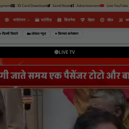
ayment
ID Card Download
Send News
Advertisement
Live YouTube
मनोरंजन
स्टोरीज़
ब‍िजनेस
सेहत
खेल
धर्
⭐ फिल्मी सितारे
🏡 लोकल न्यूज
♥️ किस्मत कनेक्शन
🔴LIVE TV