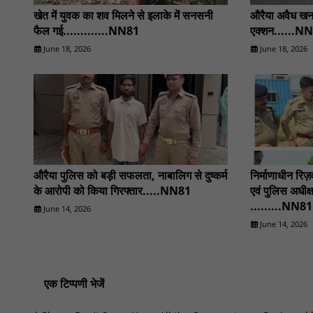
खेत में युवक का शव मिलने से इलाके में सनसनी
औरैया अवैध खन
फैल गई.............NN81
एक्शन......N
June 18, 2026
June 18, 2026
औरैया पुलिस को बड़ी सफलता, नाबालिग से दुष्कर्म
निर्माणाधीन रिज
के आरोपी को किया गिरफ्तार.....NN81
एवं पुलिस अधीक
.........NN81
June 14, 2026
June 14, 2026
एक टिप्पणी भेजें