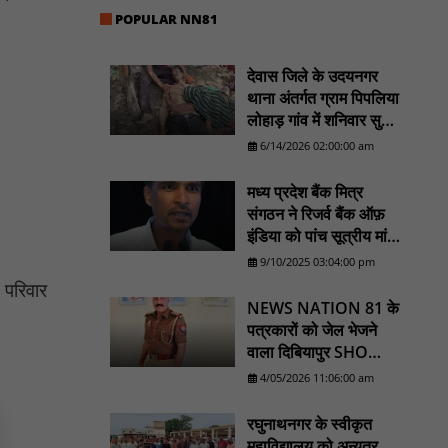
POPULAR NN81
मस्तूरी जनपद पंचायत में 131 सरपंचों का प्रशिक्षण
संपन्न, वीबी-जी राम-जी अभियान के बदलावों और
तकनीकी प्रबंधन की दी गई विस्तृत जानकारी :
देवास जिले के उदयनगर
NN81
थाना अंतर्गत ग्राम पिपलिया
लोहाड़ गांव में शनिवार सुबह
हरिनगर में सीसी इंटरलॉकिंग सड़क निर्माण कार्य का
सरपंच पति लक्ष्मण कर्मा का
विधायक ललित यादव ने किया उद्घाटन : NN81
6/14/2026 02:00:00 am
शव एक पेड़ से लटका
पिड़ावा में आगामी त्योहारों को लेकर शांति समिति की
मिला। ............NN81
मध्य प्रदेश बैंक मित्र
बैठक आयोजित : NN81
संगठन ने रिजर्व बैंक ऑफ़
इंडिया को पांच सूत्रीय मांगों
का ज्ञापन भेजा - NN81
9/10/2025 03:04:00 pm
 परिवार
NEWS NATION 81 के
पत्रकारों को जेल भेजने
वाला दिबियापुर SHO
लाइनहाजिर, डीआईजी
4/05/2026 11:06:00 am
शिकायत के बाद बड़ा एक्शन
रघुनाथनगर के स्वीकृत
महाविद्यालय को अन्यत्र