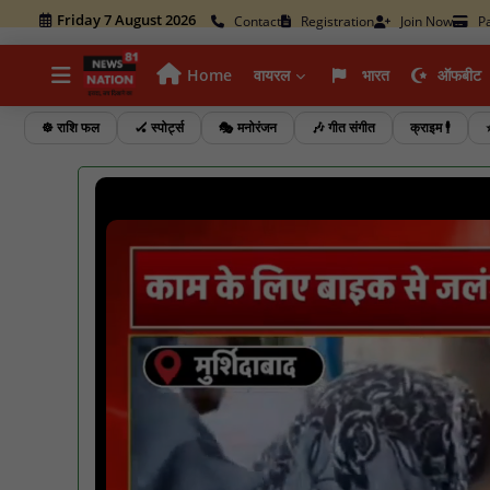
Friday 7 August 2026
Contact
Registration
Join Now
P
Home
वायरल
भारत
ऑफबीट
☸️ राशि फल
🏑 स्पोर्ट्स
🎭 मनोरंजन
🎶 गीत संगीत
क्राइम 🕴️