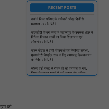
RECENT POSTS
पीएचईडी विभाग मंत्री ने जहाजपुर विधानसभा क्षेत्र में
विभिन्न विकास कार्यों का किया शिलान्यास एवं
लोकार्पण : NN81
पारस पोर्टल से होगी योजनाओं की नियमित समीक्षा,
मुख्यमंत्री विष्णुदेव साय ने दिए समयबद्ध क्रियान्वयन
के निर्देश : NN81
सोलर हाई मास्ट से रोशन हो रहे वनांचल के गांव,
नियद नेल्लानार ग्रामों में बढ़ी सुरक्षा और सुविधा :
NN81
सरस्वती साइकिल योजना के तहत 18 छात्राओं को
साइकिल वितरण, 'एक पेड़ माँ के नाम' अभियान में
हुआ वृक्षारोपण : NN81
रेजिडेंट डॉक्टरों का शांतिपूर्ण आंदोलन जारी, सभी
रेजिडेंट्स का लंबित वेतन जारी होने तक संघर्ष रहेगा :
NN81
टिमरनी नगर व आसपास के ग्रामीण क्षेत्रों के स्कूल
वाहन चालकों ने तहसीलदार को सौंपा ज्ञापन, आज
आश्रम को
हड़ताल पर रहे सभी वाहन चालक : NN81