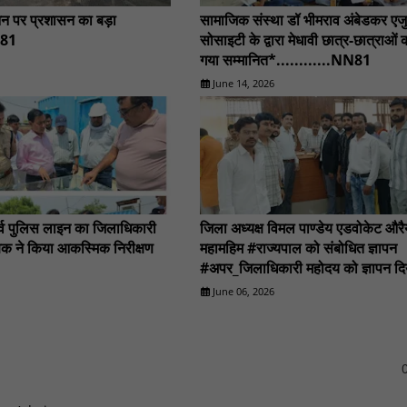
न पर प्रशासन का बड़ा
सामाजिक संस्था डॉ भीमराव अंबेडकर ए
N81
सोसाइटी के द्वारा मेधावी छात्र-छात्राओं
गया सम्मानित*............NN81
June 14, 2026
़र्व पुलिस लाइन का जिलाधिकारी
जिला अध्यक्ष विमल पाण्डेय एडवोकेट औरैया
्षक ने किया आकस्मिक निरीक्षण
महामहिम #राज्यपाल को संबोधित ज्ञापन
#अपर_जिलाधिकारी महोदय को ज्ञापन दि
गया।..........NN81
June 06, 2026
0