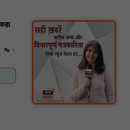
सरस्वती साइकिल योजना के तहत 18 छात्राओं को
साइकिल वितरण, 'एक पेड़ माँ के नाम' अभियान में
हुआ वृक्षारोपण : NN81
रेजिडेंट डॉक्टरों का शांतिपूर्ण आंदोलन जारी, सभी
 कहा
रेजिडेंट्स का लंबित वेतन जारी होने तक संघर्ष रहेगा :
NN81
टिमरनी नगर व आसपास के ग्रामीण क्षेत्रों के स्कूल
वाहन चालकों ने तहसीलदार को सौंपा ज्ञापन, आज
0
हड़ताल पर रहे सभी वाहन चालक : NN81
मस्तूरी जनपद पंचायत में 131 सरपंचों का प्रशिक्षण
संपन्न, वीबी-जी राम-जी अभियान के बदलावों और
तकनीकी प्रबंधन की दी गई विस्तृत जानकारी :
NN81
हरिनगर में सीसी इंटरलॉकिंग सड़क निर्माण कार्य का
विधायक ललित यादव ने किया उद्घाटन : NN81
पिड़ावा में आगामी त्योहारों को लेकर शांति समिति की
बैठक आयोजित : NN81
वर्धा में ज़िला परिषद के कर्मचारी चौदह दिनों से
हड़ताल पर : NN81