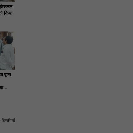
जुकेशनल
 को किया
 द्वारा
या
 टिप्पणियाँ