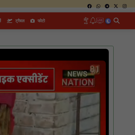
म
ट्रैवल
फोटो