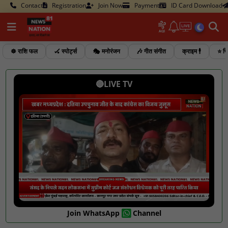
Contact
Registration
Join Now
Payment
ID Card Download
☸️ राशि फल
🏑 स्पोर्ट्स
🎭 मनोरंजन
🎶 गीत संगीत
क्राइम 🕴️
⭐ फि
🔴LIVE TV
Join WhatsApp
Channel