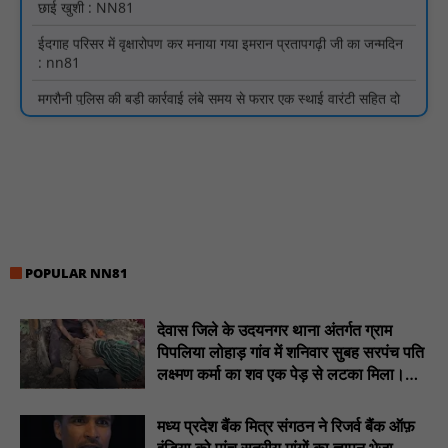
मगरौनी पुलिस की बड़ी कार्रवाई लंबे समय से फरार एक स्थाई वारंटी सहित दो
वारंटी गिरफ्तार : NN81
स्वतंत्रता दिवस सिर पर होने के बाद भी परिसर में फैली है गंदगी और झाड़ियाँ,
फर्श पर उपेक्षित हालत में मिला तिरंगा : NN81
ग्रामीणों को आधार सेवाओं के साथ सेवा सेतु पोर्टल की 400 से अधिक
ऑनलाइन शासकीय सेवाएं मिलेंगी : NN81
लखीमपुर खीरी अपराध नियंत्रण और वांछित अभियुक्तों की गिरफ्तारी को लेकर
खीरी पुलिस का अभियान लगातार जारी : NN81
21 वर्षों बाद फिर गूंजी पाठशाला की घंटी: मेटापारा कोरसागुड़ा प्राथमिक शाला
का हुआ पुनः संचालन : NN81
POPULAR NN81
प्रस्तावित कार्यक्रम स्थल की सुरक्षा व्यवस्था एवं अन्य विभिन्न बिन्दुओं पर
गहनता एवं सूक्ष्मता से निरीक्षण कर सम्बन्धित को आवश्यक दिशा-निर्देश दिया
देवास जिले के उदयनगर थाना अंतर्गत ग्राम
गया : NN81
पिपलिया लोहाड़ गांव में शनिवार सुबह सरपंच पति
लक्ष्मण कर्मा का शव एक पेड़ से लटका मिला।
इंदिरा मिनी स्टेडियम में मुख्य समारोह स्थल का निरीक्षण कर अधिकारियों को
दिए समय-सीमा में तैयारी पूर्ण करने के निर्देश : NN81
............NN81
मध्य प्रदेश बैंक मित्र संगठन ने रिजर्व बैंक ऑफ़
₹10 न्यूनतम किराया, ₹2 प्रति किमी दर: सिवनी में बस यात्रियों पर बढ़ेगा
इंडिया को पांच सूत्रीय मांगों का ज्ञापन भेजा -
आर्थिक दबाव, राजपत्र में नई किराया दरें: NN81