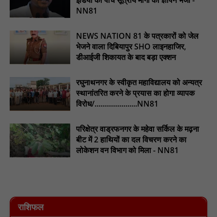
NN81
चिरूनी गांव को मिली सड़क की सौगात, डेढ़ किमी रोड मंजूर होते ही ग्रामीणों में
छाई खुशी : NN81
NEWS NATION 81 के पत्रकारों को जेल
ईदगाह परिसर में वृक्षारोपण कर मनाया गया इमरान प्रतापगढ़ी जी का जन्मदिन
भेजने वाला दिबियापुर SHO लाइनहाजिर,
: nn81
डीआईजी शिकायत के बाद बड़ा एक्शन
रघुनाथनगर के स्वीकृत महाविद्यालय को अन्यत्र
स्थानांतरित करने के प्रयास का होगा व्यापक
विरोध/......................NN81
परिक्षेत्र वाड्रफनगर के महेवा सर्किल के मढ़ना
बीट में 2 हाथियों का दल विचरण करने का
लोकेशन वन विभाग को मिला - NN81
राशिफल