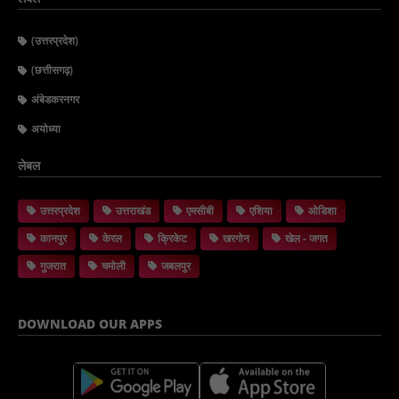
(उत्तरप्रदेश)
(छत्तीसगढ़)
अंबेडकरनगर
अयोध्या
लेबल
उत्तरप्रदेश
उत्तराखंड
एमसीबी
एशिया
ओडिशा
कानपुर
केरल
क्रिकेट
खरगोन
खेल - जगत
गुजरात
चमोली
जबलपुर
DOWNLOAD OUR APPS