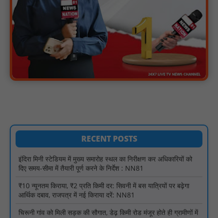
ग्रामीणों को आधार सेवाओं के साथ सेवा सेतु पोर्टल की 400 से अधिक
ऑनलाइन शासकीय सेवाएं मिलेंगी : NN81
लखीमपुर खीरी अपराध नियंत्रण और वांछित अभियुक्तों की गिरफ्तारी को लेकर
खीरी पुलिस का अभियान लगातार जारी : NN81
21 वर्षों बाद फिर गूंजी पाठशाला की घंटी: मेटापारा कोरसागुड़ा प्राथमिक शाला
का हुआ पुनः संचालन : NN81
प्रस्तावित कार्यक्रम स्थल की सुरक्षा व्यवस्था एवं अन्य विभिन्न बिन्दुओं पर
गहनता एवं सूक्ष्मता से निरीक्षण कर सम्बन्धित को आवश्यक दिशा-निर्देश दिया
गया : NN81
इंदिरा मिनी स्टेडियम में मुख्य समारोह स्थल का निरीक्षण कर अधिकारियों को
दिए समय-सीमा में तैयारी पूर्ण करने के निर्देश : NN81
RECENT POSTS
₹10 न्यूनतम किराया, ₹2 प्रति किमी दर: सिवनी में बस यात्रियों पर बढ़ेगा
आर्थिक दबाव, राजपत्र में नई किराया दरें: NN81
चिरूनी गांव को मिली सड़क की सौगात, डेढ़ किमी रोड मंजूर होते ही ग्रामीणों में
छाई खुशी : NN81
ईदगाह परिसर में वृक्षारोपण कर मनाया गया इमरान प्रतापगढ़ी जी का जन्मदिन
: nn81