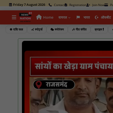
Friday 7 August 2026
Contact
Registration
Join Now
P
Home
वायरल
भारत
ऑफबीट
☸️ राशि फल
🏑 स्पोर्ट्स
🎭 मनोरंजन
🎶 गीत संगीत
क्राइम 🕴️