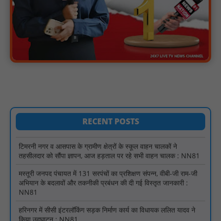
किया शिलान्यास एवं लोकार्पण : NN81
पारस पोर्टल से होगी योजनाओं की नियमित समीक्षा, मुख्यमंत्री विष्णुदेव साय ने
दिए समयबद्ध क्रियान्वयन के निर्देश : NN81
सोलर हाई मास्ट से रोशन हो रहे वनांचल के गांव, नियद नेल्लानार ग्रामों में बढ़ी
सुरक्षा और सुविधा : NN81
सरस्वती साइकिल योजना के तहत 18 छात्राओं को साइकिल वितरण, 'एक पेड़
माँ के नाम' अभियान में हुआ वृक्षारोपण : NN81
रेजिडेंट डॉक्टरों का शांतिपूर्ण आंदोलन जारी, सभी रेजिडेंट्स का लंबित वेतन
जारी होने तक संघर्ष रहेगा : NN81
RECENT POSTS
टिमरनी नगर व आसपास के ग्रामीण क्षेत्रों के स्कूल वाहन चालकों ने
तहसीलदार को सौंपा ज्ञापन, आज हड़ताल पर रहे सभी वाहन चालक : NN81
मस्तूरी जनपद पंचायत में 131 सरपंचों का प्रशिक्षण संपन्न, वीबी-जी राम-जी
अभियान के बदलावों और तकनीकी प्रबंधन की दी गई विस्तृत जानकारी :
NN81
हरिनगर में सीसी इंटरलॉकिंग सड़क निर्माण कार्य का विधायक ललित यादव ने
किया उद्घाटन : NN81
पिड़ावा में आगामी त्योहारों को लेकर शांति समिति की बैठक आयोजित : NN81