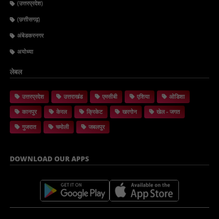
(उत्तरप्रदेश)
(छत्तीसगढ़)
अंबेडकरनगर
अयोध्या
लेबल
उत्तरप्रदेश
उत्तराखंड
एमसीबी
एशिया
ओडिशा
कानपुर
केरल
क्रिकेट
खरगोन
खेल - जगत
गुजरात
चमोली
जबलपुर
DOWNLOAD OUR APPS