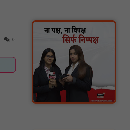
टिमरनी नगर व आसपास के ग्रामीण क्षेत्रों के स्कूल
वाहन चालकों ने तहसीलदार को सौंपा ज्ञापन, आज
हड़ताल पर रहे सभी वाहन चालक : NN81
मस्तूरी जनपद पंचायत में 131 सरपंचों का प्रशिक्षण
संपन्न, वीबी-जी राम-जी अभियान के बदलावों और
0
तकनीकी प्रबंधन की दी गई विस्तृत जानकारी :
NN81
हरिनगर में सीसी इंटरलॉकिंग सड़क निर्माण कार्य का
विधायक ललित यादव ने किया उद्घाटन : NN81
पिड़ावा में आगामी त्योहारों को लेकर शांति समिति की
बैठक आयोजित : NN81
.डिप्टी चीफ मिनिस्टर सुमित्राताई पवार से वर्धा जिले
में NCP वर्कर्स से मुलाकात की : NN81
सदर विधायक प्रकाश द्विवेदी ने लगभग ₹4.30 करोड़
की विकास परियोजनाओं का किया लोकार्पण एवं
शिलान्यास : NN81
पारस पोर्टल से होगी योजनाओं की नियमित समीक्षा,