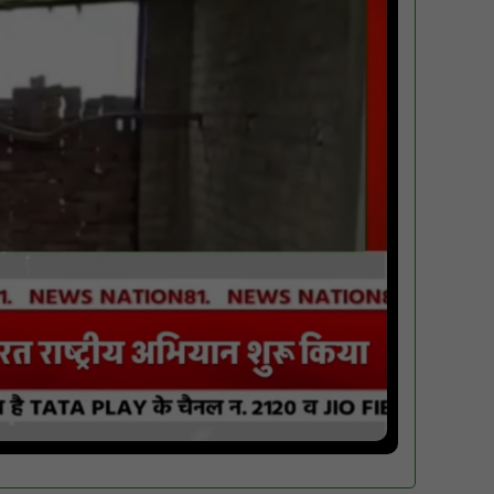
पारस पोर्टल से होगी योजनाओं की नियमित समीक्षा,
मुख्यमंत्री विष्णुदेव साय ने दिए समयबद्ध क्रियान्वयन
के निर्देश : NN81
सोलर हाई मास्ट से रोशन हो रहे वनांचल के गांव,
नियद नेल्लानार ग्रामों में बढ़ी सुरक्षा और सुविधा :
NN81
सरस्वती साइकिल योजना के तहत 18 छात्राओं को
साइकिल वितरण, 'एक पेड़ माँ के नाम' अभियान में
हुआ वृक्षारोपण : NN81
रेजिडेंट डॉक्टरों का शांतिपूर्ण आंदोलन जारी, सभी
रेजिडेंट्स का लंबित वेतन जारी होने तक संघर्ष रहेगा :
NN81