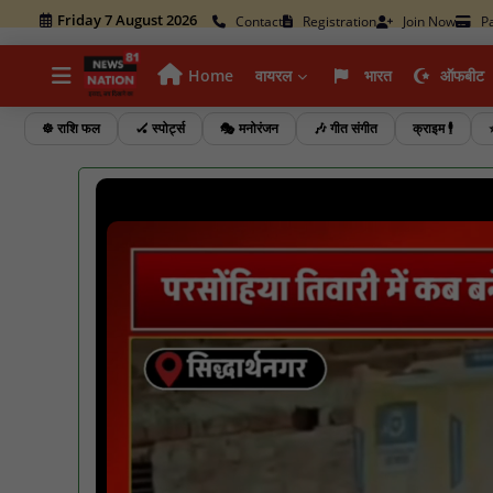
Friday 7 August 2026
Contact
Registration
Join Now
P
Home
वायरल
भारत
ऑफबीट
☸️ राशि फल
🏑 स्पोर्ट्स
🎭 मनोरंजन
🎶 गीत संगीत
क्राइम 🕴️