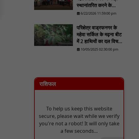
स्थानांतरित करने के
प्रयास का होगा व्यापक
6/22/2026 11:59:00 pm
विरोध/......................NN
81
परिक्षेत्र वाड्रफनगर के
महेवा सर्किल के मढ़ना बीट
में 2 हाथियों का दल विचरण
करने का लोकेशन वन
10/05/2025 02:30:00 pm
विभाग को मिला - NN81
राशिफल