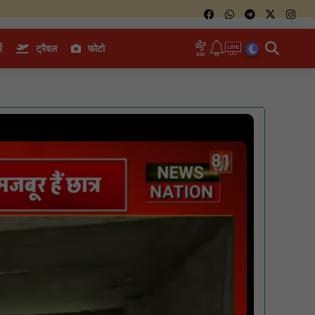
म
ट्रैवल
फोटो