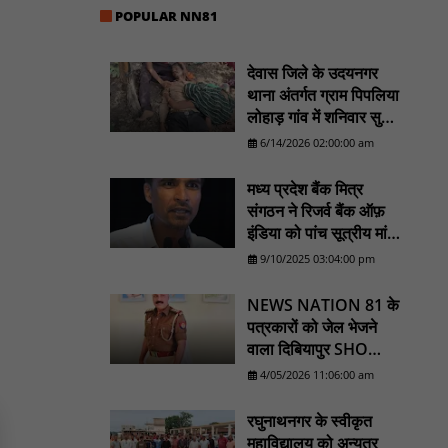
हरिनगर में सीसी इंटरलॉकिंग सड़क निर्माण कार्य का
POPULAR NN81
विधायक ललित यादव ने किया उद्घाटन : NN81
पिड़ावा में आगामी त्योहारों को लेकर शांति समिति की
देवास जिले के उदयनगर
बैठक आयोजित : NN81
थाना अंतर्गत ग्राम पिपलिया
.डिप्टी चीफ मिनिस्टर सुमित्राताई पवार से वर्धा जिले
लोहाड़ गांव में शनिवार सुबह
में NCP वर्कर्स से मुलाकात की : NN81
सरपंच पति लक्ष्मण कर्मा का
6/14/2026 02:00:00 am
शव एक पेड़ से लटका
सदर विधायक प्रकाश द्विवेदी ने लगभग ₹4.30 करोड़
मिला। ............NN81
की विकास परियोजनाओं का किया लोकार्पण एवं
मध्य प्रदेश बैंक मित्र
शिलान्यास : NN81
संगठन ने रिजर्व बैंक ऑफ़
इंडिया को पांच सूत्रीय मांगों
का ज्ञापन भेजा - NN81
9/10/2025 03:04:00 pm
NEWS NATION 81 के
पत्रकारों को जेल भेजने
वाला दिबियापुर SHO
लाइनहाजिर, डीआईजी
4/05/2026 11:06:00 am
शिकायत के बाद बड़ा एक्शन
रघुनाथनगर के स्वीकृत
महाविद्यालय को अन्यत्र