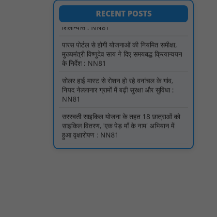
मुख्यमंत्री विष्णुदेव साय ने दिए समयबद्ध क्रियान्वयन
के निर्देश : NN81
RECENT POSTS
सोलर हाई मास्ट से रोशन हो रहे वनांचल के गांव,
नियद नेल्लानार ग्रामों में बढ़ी सुरक्षा और सुविधा :
NN81
सरस्वती साइकिल योजना के तहत 18 छात्राओं को
साइकिल वितरण, 'एक पेड़ माँ के नाम' अभियान में
हुआ वृक्षारोपण : NN81
रेजिडेंट डॉक्टरों का शांतिपूर्ण आंदोलन जारी, सभी
रेजिडेंट्स का लंबित वेतन जारी होने तक संघर्ष रहेगा :
NN81
टिमरनी नगर व आसपास के ग्रामीण क्षेत्रों के स्कूल
वाहन चालकों ने तहसीलदार को सौंपा ज्ञापन, आज
हड़ताल पर रहे सभी वाहन चालक : NN81
मस्तूरी जनपद पंचायत में 131 सरपंचों का प्रशिक्षण
संपन्न, वीबी-जी राम-जी अभियान के बदलावों और
तकनीकी प्रबंधन की दी गई विस्तृत जानकारी :
NN81