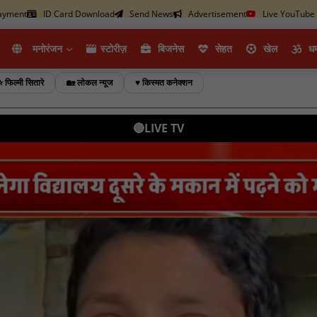
ayment
ID Card Download
Send News
Advertisement
Live YouTube
मनोरंजन
स्टोरीज़
ब‍िजनेस
सेहत
खेल
धर्
⭐ फिल्मी सितारे
🏡 लोकल न्यूज
♥️ किस्मत कनेक्शन
🔴LIVE TV