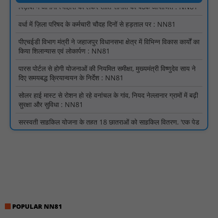
वर्धा में ज़िला परिषद के कर्मचारी चौदह दिनों से हड़ताल पर : NN81
पीएचईडी विभाग मंत्री ने जहाजपुर विधानसभा क्षेत्र में विभिन्न विकास कार्यों का
किया शिलान्यास एवं लोकार्पण : NN81
पारस पोर्टल से होगी योजनाओं की नियमित समीक्षा, मुख्यमंत्री विष्णुदेव साय ने
दिए समयबद्ध क्रियान्वयन के निर्देश : NN81
सोलर हाई मास्ट से रोशन हो रहे वनांचल के गांव, नियद नेल्लानार ग्रामों में बढ़ी
सुरक्षा और सुविधा : NN81
सरस्वती साइकिल योजना के तहत 18 छात्राओं को साइकिल वितरण, 'एक पेड़
माँ के नाम' अभियान में हुआ वृक्षारोपण : NN81
रेजिडेंट डॉक्टरों का शांतिपूर्ण आंदोलन जारी, सभी रेजिडेंट्स का लंबित वेतन
जारी होने तक संघर्ष रहेगा : NN81
टिमरनी नगर व आसपास के ग्रामीण क्षेत्रों के स्कूल वाहन चालकों ने
तहसीलदार को सौंपा ज्ञापन, आज हड़ताल पर रहे सभी वाहन चालक : NN81
मस्तूरी जनपद पंचायत में 131 सरपंचों का प्रशिक्षण संपन्न, वीबी-जी राम-जी
अभियान के बदलावों और तकनीकी प्रबंधन की दी गई विस्तृत जानकारी :
NN81
POPULAR NN81
हरिनगर में सीसी इंटरलॉकिंग सड़क निर्माण कार्य का विधायक ललित यादव ने