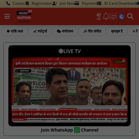
Contact
Registration
Join Now
Payment
ID Card Download
☸️ राशि फल
🏑 स्पोर्ट्स
🎭 मनोरंजन
🎶 गीत संगीत
क्राइम 🕴️
⭐ फि
🔴LIVE TV
Join WhatsApp
Channel