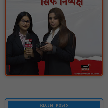
पारस पोर्टल से होगी योजनाओं की नियमित समीक्षा, मुख्यमंत्री विष्णुदेव साय ने
दिए समयबद्ध क्रियान्वयन के निर्देश : NN81
सोलर हाई मास्ट से रोशन हो रहे वनांचल के गांव, नियद नेल्लानार ग्रामों में बढ़ी
सुरक्षा और सुविधा : NN81
सरस्वती साइकिल योजना के तहत 18 छात्राओं को साइकिल वितरण, 'एक पेड़
माँ के नाम' अभियान में हुआ वृक्षारोपण : NN81
रेजिडेंट डॉक्टरों का शांतिपूर्ण आंदोलन जारी, सभी रेजिडेंट्स का लंबित वेतन
जारी होने तक संघर्ष रहेगा : NN81
टिमरनी नगर व आसपास के ग्रामीण क्षेत्रों के स्कूल वाहन चालकों ने
तहसीलदार को सौंपा ज्ञापन, आज हड़ताल पर रहे सभी वाहन चालक : NN81
मस्तूरी जनपद पंचायत में 131 सरपंचों का प्रशिक्षण संपन्न, वीबी-जी राम-जी
अभियान के बदलावों और तकनीकी प्रबंधन की दी गई विस्तृत जानकारी :
NN81
हरिनगर में सीसी इंटरलॉकिंग सड़क निर्माण कार्य का विधायक ललित यादव ने
किया उद्घाटन : NN81
पिड़ावा में आगामी त्योहारों को लेकर शांति समिति की बैठक आयोजित : NN81
RECENT POSTS