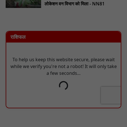
लोकेशन वन विभाग को मिला - NN81
राशिफल