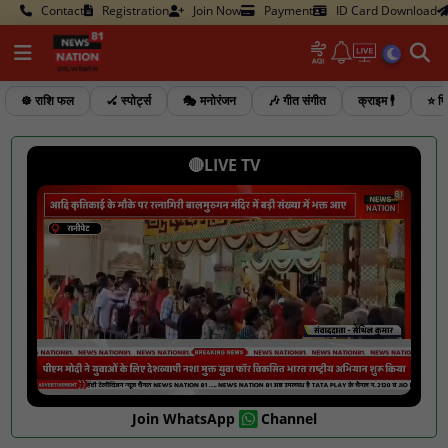
Contact
Registration
Join Now
Payment
ID Card Download
☸️ राशि फल
🏑 स्पोर्ट्स
🎭 मनोरंजन
🎶 गीत संगीत
क्राइम 🕴️
⭐ फि
🔴LIVE TV
Join WhatsApp
Channel