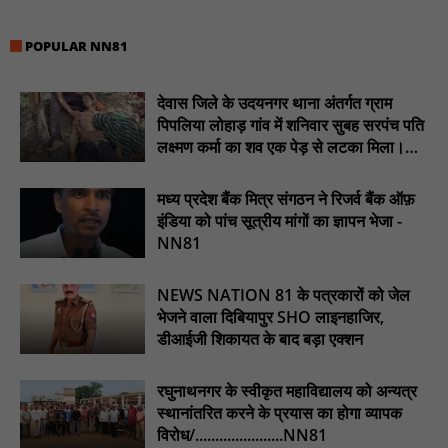
मस्तूरी जनपद पंचायत में 131 सरपंचों का प्रशिक्षण संपन्न, वीबी-जी राम-जी
अभियान के बदलावों और तकनीकी प्रबंधन की दी गई विस्तृत जानकारी :
POPULAR NN81
NN81
हरिनगर में सीसी इंटरलॉकिंग सड़क निर्माण कार्य का विधायक ललित यादव ने
देवास जिले के उदयनगर थाना अंतर्गत ग्राम
किया उद्घाटन : NN81
पिपलिया लोहाड़ गांव में शनिवार सुबह सरपंच पति
पिड़ावा में आगामी त्योहारों को लेकर शांति समिति की बैठक आयोजित : NN81
लक्ष्मण कर्मा का शव एक पेड़ से लटका मिला।
............NN81
.डिप्टी चीफ मिनिस्टर सुमित्राताई पवार से वर्धा जिले में NCP वर्कर्स से
मुलाकात की : NN81
मध्य प्रदेश बैंक मित्र संगठन ने रिजर्व बैंक ऑफ़
इंडिया को पांच सूत्रीय मांगों का ज्ञापन भेजा -
सदर विधायक प्रकाश द्विवेदी ने लगभग ₹4.30 करोड़ की विकास परियोजनाओं
NN81
का किया लोकार्पण एवं शिलान्यास : NN81
NEWS NATION 81 के पत्रकारों को जेल
भेजने वाला दिबियापुर SHO लाइनहाजिर,
डीआईजी शिकायत के बाद बड़ा एक्शन
रघुनाथनगर के स्वीकृत महाविद्यालय को अन्यत्र
स्थानांतरित करने के प्रयास का होगा व्यापक
विरोध/......................NN81