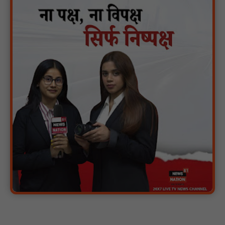
पारस पोर्टल से होगी योजनाओं की नियमित समीक्षा, मुख्यमंत्री विष्णुदेव साय ने
दिए समयबद्ध क्रियान्वयन के निर्देश : NN81
सोलर हाई मास्ट से रोशन हो रहे वनांचल के गांव, नियद नेल्लानार ग्रामों में बढ़ी
सुरक्षा और सुविधा : NN81
सरस्वती साइकिल योजना के तहत 18 छात्राओं को साइकिल वितरण, 'एक पेड़
माँ के नाम' अभियान में हुआ वृक्षारोपण : NN81
रेजिडेंट डॉक्टरों का शांतिपूर्ण आंदोलन जारी, सभी रेजिडेंट्स का लंबित वेतन
जारी होने तक संघर्ष रहेगा : NN81
टिमरनी नगर व आसपास के ग्रामीण क्षेत्रों के स्कूल वाहन चालकों ने
तहसीलदार को सौंपा ज्ञापन, आज हड़ताल पर रहे सभी वाहन चालक : NN81
मस्तूरी जनपद पंचायत में 131 सरपंचों का प्रशिक्षण संपन्न, वीबी-जी राम-जी
अभियान के बदलावों और तकनीकी प्रबंधन की दी गई विस्तृत जानकारी :
NN81
हरिनगर में सीसी इंटरलॉकिंग सड़क निर्माण कार्य का विधायक ललित यादव ने