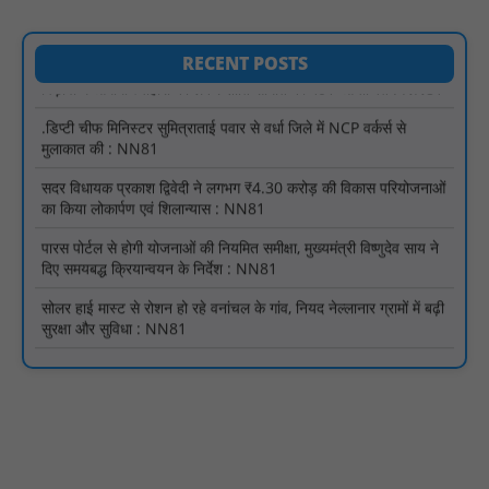
किया उद्घाटन : NN81
पिड़ावा में आगामी त्योहारों को लेकर शांति समिति की बैठक आयोजित : NN81
RECENT POSTS
.डिप्टी चीफ मिनिस्टर सुमित्राताई पवार से वर्धा जिले में NCP वर्कर्स से
मुलाकात की : NN81
सदर विधायक प्रकाश द्विवेदी ने लगभग ₹4.30 करोड़ की विकास परियोजनाओं
का किया लोकार्पण एवं शिलान्यास : NN81
पारस पोर्टल से होगी योजनाओं की नियमित समीक्षा, मुख्यमंत्री विष्णुदेव साय ने
दिए समयबद्ध क्रियान्वयन के निर्देश : NN81
सोलर हाई मास्ट से रोशन हो रहे वनांचल के गांव, नियद नेल्लानार ग्रामों में बढ़ी
सुरक्षा और सुविधा : NN81
सरस्वती साइकिल योजना के तहत 18 छात्राओं को साइकिल वितरण, 'एक पेड़
माँ के नाम' अभियान में हुआ वृक्षारोपण : NN81
रेजिडेंट डॉक्टरों का शांतिपूर्ण आंदोलन जारी, सभी रेजिडेंट्स का लंबित वेतन
जारी होने तक संघर्ष रहेगा : NN81
टिमरनी नगर व आसपास के ग्रामीण क्षेत्रों के स्कूल वाहन चालकों ने
तहसीलदार को सौंपा ज्ञापन, आज हड़ताल पर रहे सभी वाहन चालक : NN81