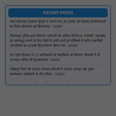
सदर विधायक प्रकाश द्विवेदी ने लगभग ₹4.30 करोड़ की विकास परियोजनाओं
RECENT POSTS
का किया लोकार्पण एवं शिलान्यास : NN81
बिलासपुर पुलिस द्वारा विवेचना प्रणाली को अधिक डिजिटल, पारदर्शी, जवाबदेह
एवं समयबद्ध बनाने के लिए जिले के सभी थानों एवं चौकियों में नवीन तकनीकी
प्रणालियों का प्रभावी क्रियान्वयन किया गया : NN81
वन ग्राम दीदमदा में 10 बालिकाओं को साइकिलों का वितरण, शिक्षकों ने दी
उज्ज्वल भविष्य की शुभकामनाएं : NN81
रसिंहपुर जिले की जनपद पंचायत चीचली में जनपद अध्यक्ष और मुख्य
कार्यपालन अधिकारी के बीच विवाद : NN81
शासकीय धुर्वाराव माड़िया महाविद्यालय भैरमगढ़ में साइबर एवं यातायात
जागरूकता कार्यक्रम आयोजित : NN81
राजनांदगांव जिले की बेटी ज्ञानेश्वरी यादव के माता पिता के साथ मां बम्लेश्वरी
देवी जी के दर्शनार्थ डोंगरगढ़ पंहुचने पर भव्य स्वागत : NN81
पिड़ावा में चाइनीज मांझे से घायल दो कबूतरों को बचाया, मानवता की मिसाल
पेश : NN81