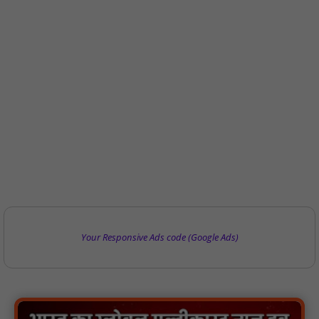
हरिनगर में सीसी इंटरलॉकिंग सड़क निर्माण कार्य का विधायक ललित यादव ने
किया उद्घाटन : NN81
पिड़ावा में आगामी त्योहारों को लेकर शांति समिति की बैठक आयोजित : NN81
.डिप्टी चीफ मिनिस्टर सुमित्राताई पवार से वर्धा जिले में NCP वर्कर्स से
Your Responsive Ads code (Google Ads)
मुलाकात की : NN81
सदर विधायक प्रकाश द्विवेदी ने लगभग ₹4.30 करोड़ की विकास परियोजनाओं
का किया लोकार्पण एवं शिलान्यास : NN81
बिलासपुर पुलिस द्वारा विवेचना प्रणाली को अधिक डिजिटल, पारदर्शी, जवाबदेह