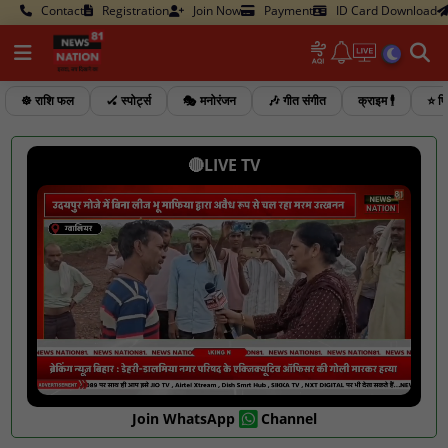
Contact
Registration
Join Now
Payment
ID Card Download
☸️ राशि फल
🏑 स्पोर्ट्स
🎭 मनोरंजन
🎶 गीत संगीत
क्राइम 🕴️
⭐ फि
🔴LIVE TV
Join WhatsApp
Channel