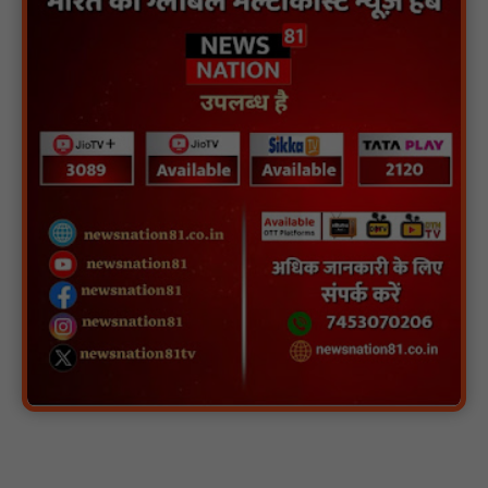
एवं समयबद्ध बनाने के लिए जिले के सभी थानों एवं चौकियों में नवीन तकनीकी
प्रणालियों का प्रभावी क्रियान्वयन किया गया : NN81
वन ग्राम दीदमदा में 10 बालिकाओं को साइकिलों का वितरण, शिक्षकों ने दी
उज्ज्वल भविष्य की शुभकामनाएं : NN81
रसिंहपुर जिले की जनपद पंचायत चीचली में जनपद अध्यक्ष और मुख्य
कार्यपालन अधिकारी के बीच विवाद : NN81
शासकीय धुर्वाराव माड़िया महाविद्यालय भैरमगढ़ में साइबर एवं यातायात
जागरूकता कार्यक्रम आयोजित : NN81
राजनांदगांव जिले की बेटी ज्ञानेश्वरी यादव के माता पिता के साथ मां बम्लेश्वरी
देवी जी के दर्शनार्थ डोंगरगढ़ पंहुचने पर भव्य स्वागत : NN81
पिड़ावा में चाइनीज मांझे से घायल दो कबूतरों को बचाया, मानवता की मिसाल
पेश : NN81
हरिनगर में सीसी इंटरलॉकिंग सड़क निर्माण कार्य का विधायक ललित यादव ने
किया उद्घाटन : NN81
पिड़ावा में आगामी त्योहारों को लेकर शांति समिति की बैठक आयोजित : NN81
.डिप्टी चीफ मिनिस्टर सुमित्राताई पवार से वर्धा जिले में NCP वर्कर्स से
मुलाकात की : NN81