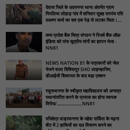
पारस पोर्टल से होगी योजनाओं की नियमित समीक्षा, मुख्यमंत्री विष्णुदेव साय ने
देवास जिले के उदयनगर थाना अंतर्गत ग्राम
दिए समयबद्ध क्रियान्वयन के निर्देश : NN81
पिपलिया लोहाड़ गांव में शनिवार सुबह सरपंच पति
सोलर हाई मास्ट से रोशन हो रहे वनांचल के गांव, नियद नेल्लानार ग्रामों में बढ़ी
लक्ष्मण कर्मा का शव एक पेड़ से लटका मिला।
सुरक्षा और सुविधा : NN81
............NN81
सरस्वती साइकिल योजना के तहत 18 छात्राओं को साइकिल वितरण, 'एक पेड़
मध्य प्रदेश बैंक मित्र संगठन ने रिजर्व बैंक ऑफ़
माँ के नाम' अभियान में हुआ वृक्षारोपण : NN81
इंडिया को पांच सूत्रीय मांगों का ज्ञापन भेजा -
NN81
रेजिडेंट डॉक्टरों का शांतिपूर्ण आंदोलन जारी, सभी रेजिडेंट्स का लंबित वेतन
जारी होने तक संघर्ष रहेगा : NN81
NEWS NATION 81 के पत्रकारों को जेल
टिमरनी नगर व आसपास के ग्रामीण क्षेत्रों के स्कूल वाहन चालकों ने
भेजने वाला दिबियापुर SHO लाइनहाजिर,
तहसीलदार को सौंपा ज्ञापन, आज हड़ताल पर रहे सभी वाहन चालक : NN81
डीआईजी शिकायत के बाद बड़ा एक्शन
मस्तूरी जनपद पंचायत में 131 सरपंचों का प्रशिक्षण संपन्न, वीबी-जी राम-जी
अभियान के बदलावों और तकनीकी प्रबंधन की दी गई विस्तृत जानकारी :
रघुनाथनगर के स्वीकृत महाविद्यालय को अन्यत्र
NN81
स्थानांतरित करने के प्रयास का होगा व्यापक
विरोध/......................NN81
परिक्षेत्र वाड्रफनगर के महेवा सर्किल के मढ़ना
बीट में 2 हाथियों का दल विचरण करने का