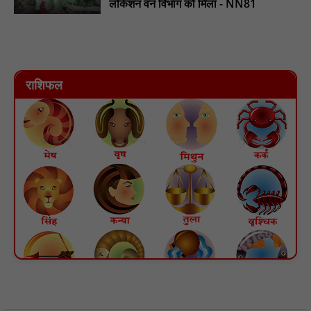
लोकेशन वन विभाग को मिला - NN81
राशिफल