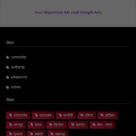
Your Responsive Ads code (Google Ads)
लेबल
(उत्तरप्रदेश)
(छत्तीसगढ़)
अंबेडकरनगर
अयोध्या
लेबल
उत्तरप्रदेश
उत्तराखंड
एमसीबी
एशिया
ओडिशा
कानपुर
केरल
क्रिकेट
खरगोन
खेल - जगत
गुजरात
चमोली
जबलपुर