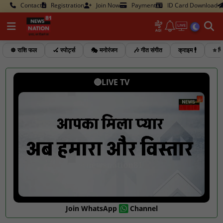
Contact
Registration
Join Now
Payment
ID Card Download
☸️ राशि फल
🏑 स्पोर्ट्स
🎭 मनोरंजन
🎶 गीत संगीत
क्राइम 🕴️
⭐ फि
🔴LIVE TV
Join WhatsApp
Channel