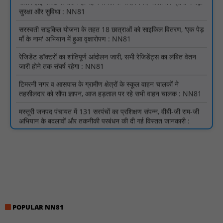
सरस्वती साइकिल योजना के तहत 18 छात्राओं को साइकिल वितरण, 'एक पेड़
माँ के नाम' अभियान में हुआ वृक्षारोपण : NN81
रेजिडेंट डॉक्टरों का शांतिपूर्ण आंदोलन जारी, सभी रेजिडेंट्स का लंबित वेतन
जारी होने तक संघर्ष रहेगा : NN81
टिमरनी नगर व आसपास के ग्रामीण क्षेत्रों के स्कूल वाहन चालकों ने
तहसीलदार को सौंपा ज्ञापन, आज हड़ताल पर रहे सभी वाहन चालक : NN81
मस्तूरी जनपद पंचायत में 131 सरपंचों का प्रशिक्षण संपन्न, वीबी-जी राम-जी
अभियान के बदलावों और तकनीकी प्रबंधन की दी गई विस्तृत जानकारी :
NN81
गुरु रविदास महाराज की 650वीं जयंती पर ‘कलश वंदन यात्रा’ का भव्य स्वागत
: NN81
मस्तूरी क्षेत्र में विश्व स्तनपान दिवस पर जागरूकता कार्यक्रम आयोजित:
NN81
वर्धा में ज़िला परिषद के कर्मचारी चौदह दिनों से हड़ताल पर : NN81
पीएचईडी विभाग मंत्री ने जहाजपुर विधानसभा क्षेत्र में विभिन्न विकास कार्यों का
POPULAR NN81
किया शिलान्यास एवं लोकार्पण : NN81