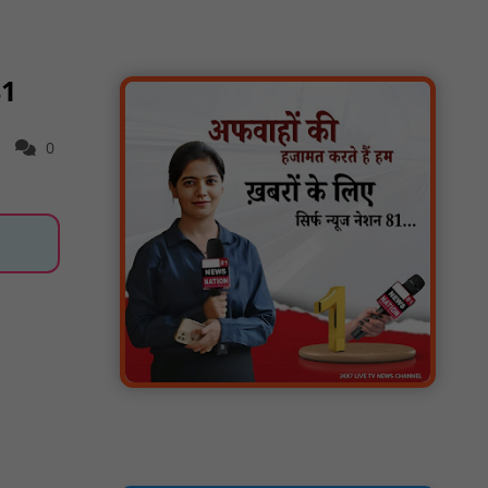
वर्धा में ज़िला परिषद के कर्मचारी चौदह दिनों से
हड़ताल पर : NN81
81
पीएचईडी विभाग मंत्री ने जहाजपुर विधानसभा क्षेत्र में
विभिन्न विकास कार्यों का किया शिलान्यास एवं
लोकार्पण : NN81
0
पारस पोर्टल से होगी योजनाओं की नियमित समीक्षा,
मुख्यमंत्री विष्णुदेव साय ने दिए समयबद्ध क्रियान्वयन
के निर्देश : NN81
सोलर हाई मास्ट से रोशन हो रहे वनांचल के गांव,
नियद नेल्लानार ग्रामों में बढ़ी सुरक्षा और सुविधा :
NN81
सरस्वती साइकिल योजना के तहत 18 छात्राओं को
साइकिल वितरण, 'एक पेड़ माँ के नाम' अभियान में
हुआ वृक्षारोपण : NN81
रेजिडेंट डॉक्टरों का शांतिपूर्ण आंदोलन जारी, सभी
रेजिडेंट्स का लंबित वेतन जारी होने तक संघर्ष रहेगा :
NN81