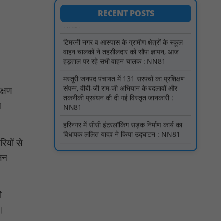
टिमरनी नगर व आसपास के ग्रामीण क्षेत्रों के स्कूल
RECENT POSTS
वाहन चालकों ने तहसीलदार को सौंपा ज्ञापन, आज
हड़ताल पर रहे सभी वाहन चालक : NN81
मस्तूरी जनपद पंचायत में 131 सरपंचों का प्रशिक्षण
संपन्न, वीबी-जी राम-जी अभियान के बदलावों और
तकनीकी प्रबंधन की दी गई विस्तृत जानकारी :
NN81
क्षण
हरिनगर में सीसी इंटरलॉकिंग सड़क निर्माण कार्य का
विधायक ललित यादव ने किया उद्घाटन : NN81
न
पिड़ावा में आगामी त्योहारों को लेकर शांति समिति की
बैठक आयोजित : NN81
ियों से
वर्धा में ज़िला परिषद के कर्मचारी चौदह दिनों से
हड़ताल पर : NN81
ालन
पीएचईडी विभाग मंत्री ने जहाजपुर विधानसभा क्षेत्र में
विभिन्न विकास कार्यों का किया शिलान्यास एवं
लोकार्पण : NN81
ो
पारस पोर्टल से होगी योजनाओं की नियमित समीक्षा,
े।
मुख्यमंत्री विष्णुदेव साय ने दिए समयबद्ध क्रियान्वयन