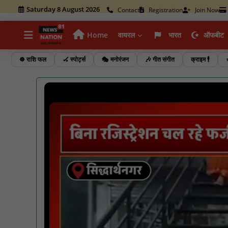
Saturday 8 August 2026
Contact
Registration
Join Now
Home
वायरल
भारत
ऑफबीट
☸️ राशि फल
🏑 स्पोर्ट्स
🎭 मनोरंजन
🎶 गीत संगीत
क्राइम 🕴️