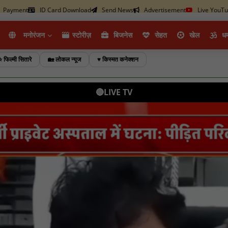
Payment
ID Card Download
Send News
Advertisement
Live YouT
मनोरंजन
स्टोरीज़
ब‍िजनेस
सेहत
खेल
धर्
⭐ फिल्मी सितारे
🏡 लोकल न्यूज
♥️ किस्मत कनेक्शन
🔴LIVE TV