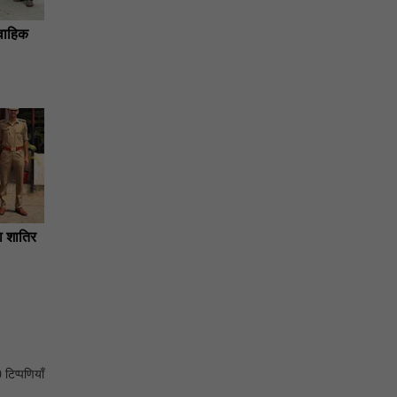
ैवाहिक
ा शातिर
 टिप्पणियाँ