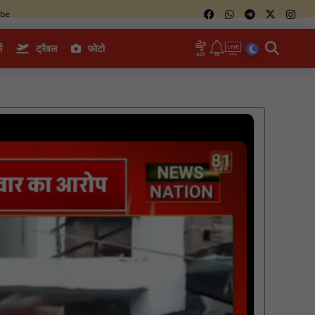
ube
म
ट्रैवल
फोटो