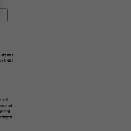
विधायक ललित यादव ने किया उद्घाटन : NN81
पिड़ावा में आगामी त्योहारों को लेकर शांति समिति की
बैठक आयोजित : NN81
और नया
तार : NN81
जगत में
 आवाज़ को
ाध्यम से
ेतृत्व में