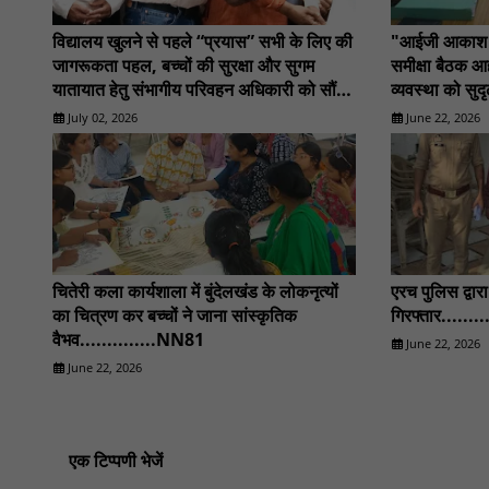
विद्यालय खुलने से पहले “प्रयास” सभी के लिए की
"आईजी आकाश कुलहरि द्वार
जागरूकता पहल, बच्चों की सुरक्षा और सुगम
समीक्षा बैठक आ
यातायात हेतु संभागीय परिवहन अधिकारी को सौंपा
व्यवस्था को सुद
सुझाव-पत्र : NN81
दिशा निर्देश".,
July 02, 2026
June 22, 2026
चितेरी कला कार्यशाला में बुंदेलखंड के लोकनृत्यों
एरच पुलिस द्वारा
का चित्रण कर बच्चों ने जाना सांस्कृतिक
गिरफ्तार......
वैभव..............NN81
June 22, 2026
June 22, 2026
एक टिप्पणी भेजें