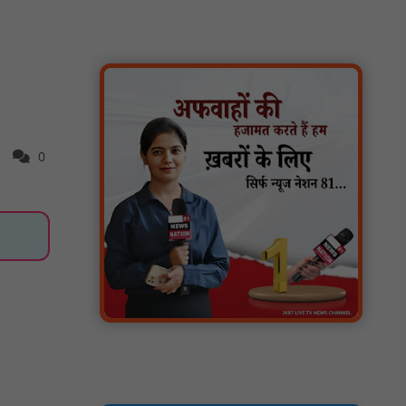
बैठक आयोजित : NN81
.डिप्टी चीफ मिनिस्टर सुमित्राताई पवार से वर्धा जिले
में NCP वर्कर्स से मुलाकात की : NN81
सदर विधायक प्रकाश द्विवेदी ने लगभग ₹4.30 करोड़
की विकास परियोजनाओं का किया लोकार्पण एवं
शिलान्यास : NN81
0
बिलासपुर पुलिस द्वारा विवेचना प्रणाली को अधिक
डिजिटल, पारदर्शी, जवाबदेह एवं समयबद्ध बनाने के
लिए जिले के सभी थानों एवं चौकियों में नवीन तकनीकी
प्रणालियों का प्रभावी क्रियान्वयन किया गया :
NN81
वन ग्राम दीदमदा में 10 बालिकाओं को साइकिलों का
वितरण, शिक्षकों ने दी उज्ज्वल भविष्य की शुभकामनाएं
: NN81
रसिंहपुर जिले की जनपद पंचायत चीचली में जनपद
अध्यक्ष और मुख्य कार्यपालन अधिकारी के बीच विवाद
: NN81
शासकीय धुर्वाराव माड़िया महाविद्यालय भैरमगढ़ में