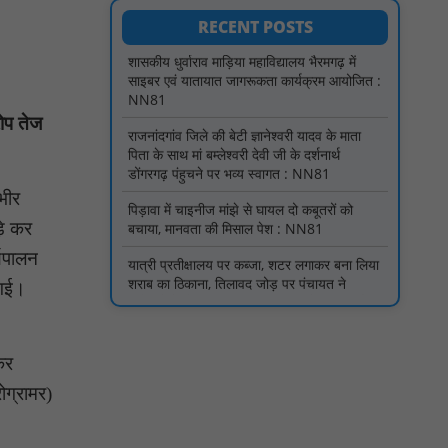
साइबर एवं यातायात जागरूकता कार्यक्रम आयोजित :
RECENT POSTS
NN81
राजनांदगांव जिले की बेटी ज्ञानेश्वरी यादव के माता
पिता के साथ मां बम्लेश्वरी देवी जी के दर्शनार्थ
डोंगरगढ़ पंहुचने पर भव्य स्वागत : NN81
ोप तेज
पिड़ावा में चाइनीज मांझे से घायल दो कबूतरों को
बचाया, मानवता की मिसाल पेश : NN81
यात्री प्रतीक्षालय पर कब्जा, शटर लगाकर बना लिया
भीर
शराब का ठिकाना, तिलावद जोड़ पर पंचायत ने
़े कर
यात्रियों के लिए बनाया था भवन, पास में स्कूल; चौकी
महज 1 किमी दूर, फिर भी कार्रवाई नहीं : NN81
्यपालन
पिड़ावा में आगामी त्योहारों को लेकर शांति समिति की
 गई।
बैठक आयोजित : NN81
.डिप्टी चीफ मिनिस्टर सुमित्राताई पवार से वर्धा जिले
में NCP वर्कर्स से मुलाकात की : NN81
कर
ोग्रामर)
सदर विधायक प्रकाश द्विवेदी ने लगभग ₹4.30 करोड़
की विकास परियोजनाओं का किया लोकार्पण एवं
शिलान्यास : NN81