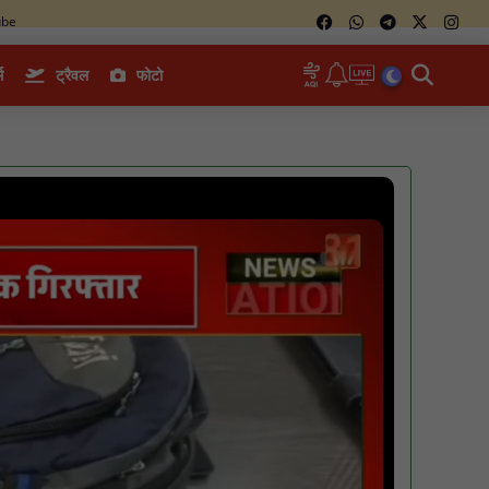
ube
म
ट्रैवल
फोटो