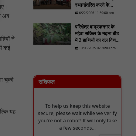
बचाया, मानवता की मिसाल पेश : NN81
स्थानांतरित करने के
 गए।
यात्री प्रतीक्षालय पर कब्जा, शटर लगाकर बना लिया
प्रयास का होगा व्यापक
6/22/2026 11:59:00 pm
ाब अब
शराब का ठिकाना, तिलावद जोड़ पर पंचायत ने
विरोध/......................NN
यात्रियों के लिए बनाया था भवन, पास में स्कूल; चौकी
81
परिक्षेत्र वाड्रफनगर के
महज 1 किमी दूर, फिर भी कार्रवाई नहीं : NN81
महेवा सर्किल के मढ़ना बीट
ियों ने
में 2 हाथियों का दल विचरण
करने का लोकेशन वन
 ही कई
10/05/2025 02:30:00 pm
विभाग को मिला - NN81
 आ चुकी
राशिफल
ल्कि यह