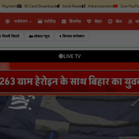
Payment
ID Card Download
Send News
Advertisement
Live YouT
मनोरंजन
स्टोरीज़
ब‍िजनेस
सेहत
खेल
धर्
⭐ फिल्मी सितारे
🏡 लोकल न्यूज
♥️ किस्मत कनेक्शन
🔴LIVE TV