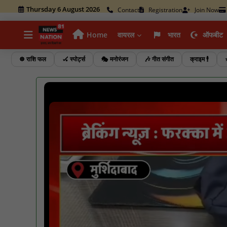
Thursday 6 August 2026
Contact
Registration
Join Now
Home
वायरल
भारत
ऑफबीट
☸️ राशि फल
🏑 स्पोर्ट्स
🎭 मनोरंजन
🎶 गीत संगीत
क्राइम 🕴️