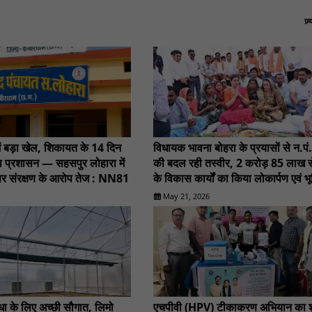
ज़
ें बड़ा खेल, शिकायत के 14 दिन
विधायक भावना बोहरा के प्रयासों से न.पं. 
ा प्रशासन — सहसपुर लोहारा में
की बदल रही तस्वीर, 2 करोड़ 85 लाख 
पर संरक्षण के आरोप तेज : NN81
के विकास कार्यों का किया लोकार्पण एवं भ
.........NN81
May 21, 2026
िधा के लिए अच्छी सौगात, लिमो
एचपीवी (HPV) टीकाकरण अभियान का शु