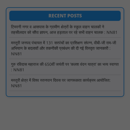
जारी होने तक संघर्ष रहेगा : NN81
टिमरनी नगर व आसपास के ग्रामीण क्षेत्रों के स्कूल वाहन चालकों ने
RECENT POSTS
तहसीलदार को सौंपा ज्ञापन, आज हड़ताल पर रहे सभी वाहन चालक : NN81
मस्तूरी जनपद पंचायत में 131 सरपंचों का प्रशिक्षण संपन्न, वीबी-जी राम-जी
अभियान के बदलावों और तकनीकी प्रबंधन की दी गई विस्तृत जानकारी :
NN81
गुरु रविदास महाराज की 650वीं जयंती पर ‘कलश वंदन यात्रा’ का भव्य स्वागत
: NN81
मस्तूरी क्षेत्र में विश्व स्तनपान दिवस पर जागरूकता कार्यक्रम आयोजित:
NN81
वर्धा में ज़िला परिषद के कर्मचारी चौदह दिनों से हड़ताल पर : NN81
पीएचईडी विभाग मंत्री ने जहाजपुर विधानसभा क्षेत्र में विभिन्न विकास कार्यों का
किया शिलान्यास एवं लोकार्पण : NN81
पारस पोर्टल से होगी योजनाओं की नियमित समीक्षा, मुख्यमंत्री विष्णुदेव साय ने
दिए समयबद्ध क्रियान्वयन के निर्देश : NN81
सोलर हाई मास्ट से रोशन हो रहे वनांचल के गांव, नियद नेल्लानार ग्रामों में बढ़ी