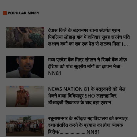
सुरक्षा और सुविधा : NN81
सरस्वती साइकिल योजना के तहत 18 छात्राओं को साइकिल वितरण, 'एक पेड़
POPULAR NN81
माँ के नाम' अभियान में हुआ वृक्षारोपण : NN81
रेजिडेंट डॉक्टरों का शांतिपूर्ण आंदोलन जारी, सभी रेजिडेंट्स का लंबित वेतन
देवास जिले के उदयनगर थाना अंतर्गत ग्राम
जारी होने तक संघर्ष रहेगा : NN81
पिपलिया लोहाड़ गांव में शनिवार सुबह सरपंच पति
लक्ष्मण कर्मा का शव एक पेड़ से लटका मिला।
टिमरनी नगर व आसपास के ग्रामीण क्षेत्रों के स्कूल वाहन चालकों ने
............NN81
तहसीलदार को सौंपा ज्ञापन, आज हड़ताल पर रहे सभी वाहन चालक : NN81
मध्य प्रदेश बैंक मित्र संगठन ने रिजर्व बैंक ऑफ़
मस्तूरी जनपद पंचायत में 131 सरपंचों का प्रशिक्षण संपन्न, वीबी-जी राम-जी
इंडिया को पांच सूत्रीय मांगों का ज्ञापन भेजा -
अभियान के बदलावों और तकनीकी प्रबंधन की दी गई विस्तृत जानकारी :
NN81
NN81
NEWS NATION 81 के पत्रकारों को जेल
भेजने वाला दिबियापुर SHO लाइनहाजिर,
डीआईजी शिकायत के बाद बड़ा एक्शन
रघुनाथनगर के स्वीकृत महाविद्यालय को अन्यत्र
स्थानांतरित करने के प्रयास का होगा व्यापक
विरोध/......................NN81