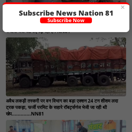
×
Subscribe News Nation 81
Subscribe Now
पढ़ाई की उम्र में बच्चों से स्क्रैप का नया हथकंडा सामने आया जिससे क्षेत्र
में चोरी जैसे घटनाएं बढ़ रही है : NN81
अवैध लकड़ी तस्करी पर वन विभाग का बड़ा एक्शन 24 टन शीशम लदा
ट्रक पकड़ा, फर्जी परमिट के सहारे रॉबर्ट्सगंज भेजी जा रही थी
खेप.............NN81