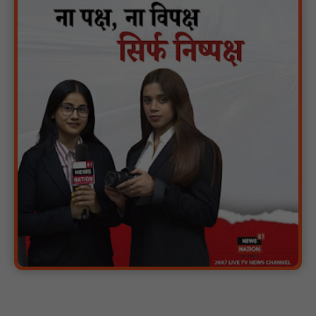
गुरु रविदास महाराज की 650वीं जयंती पर ‘कलश वंदन यात्रा’ का भव्य स्वागत
: NN81
मस्तूरी क्षेत्र में विश्व स्तनपान दिवस पर जागरूकता कार्यक्रम आयोजित:
NN81
वर्धा में ज़िला परिषद के कर्मचारी चौदह दिनों से हड़ताल पर : NN81
पीएचईडी विभाग मंत्री ने जहाजपुर विधानसभा क्षेत्र में विभिन्न विकास कार्यों का
किया शिलान्यास एवं लोकार्पण : NN81
पारस पोर्टल से होगी योजनाओं की नियमित समीक्षा, मुख्यमंत्री विष्णुदेव साय ने
दिए समयबद्ध क्रियान्वयन के निर्देश : NN81
सोलर हाई मास्ट से रोशन हो रहे वनांचल के गांव, नियद नेल्लानार ग्रामों में बढ़ी
सुरक्षा और सुविधा : NN81
सरस्वती साइकिल योजना के तहत 18 छात्राओं को साइकिल वितरण, 'एक पेड़
माँ के नाम' अभियान में हुआ वृक्षारोपण : NN81
रेजिडेंट डॉक्टरों का शांतिपूर्ण आंदोलन जारी, सभी रेजिडेंट्स का लंबित वेतन