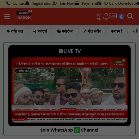
Contact
Registration
Join Now
Payment
ID Card Download
☸️ राशि फल
🏑 स्पोर्ट्स
🎭 मनोरंजन
🎶 गीत संगीत
क्राइम 🕴️
⭐ फि
🔴LIVE TV
Join WhatsApp
Channel