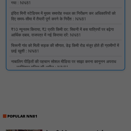
₹10 न्यूनतम किराया, ₹2 प्रति किमी दर: सिवनी में बस यात्रियों पर बढ़ेगा
आर्थिक दबाव, राजपत्र में नई किराया दरें: NN81
चिरूनी गांव को मिली सड़क की सौगात, डेढ़ किमी रोड मंजूर होते ही ग्रामीणों में
छाई खुशी : NN81
नाबालिग पीड़ितों की पहचान सोशल मीडिया पर साझा करना कानूनन अपराध
— नरसिंहपुर पुलिस की अपील : NN81
मगरौनी पुलिस की बड़ी कार्रवाई लंबे समय से फरार एक स्थाई वारंटी सहित दो
वारंटी गिरफ्तार : NN81
स्वतंत्रता दिवस सिर पर होने के बाद भी परिसर में फैली है गंदगी और झाड़ियाँ,
फर्श पर उपेक्षित हालत में मिला तिरंगा : NN81
ग्रामीणों को आधार सेवाओं के साथ सेवा सेतु पोर्टल की 400 से अधिक
ऑनलाइन शासकीय सेवाएं मिलेंगी : NN81
लखीमपुर खीरी अपराध नियंत्रण और वांछित अभियुक्तों की गिरफ्तारी को लेकर
खीरी पुलिस का अभियान लगातार जारी : NN81
POPULAR NN81
21 वर्षों बाद फिर गूंजी पाठशाला की घंटी: मेटापारा कोरसागुड़ा प्राथमिक शाला
का हुआ पुनः संचालन : NN81