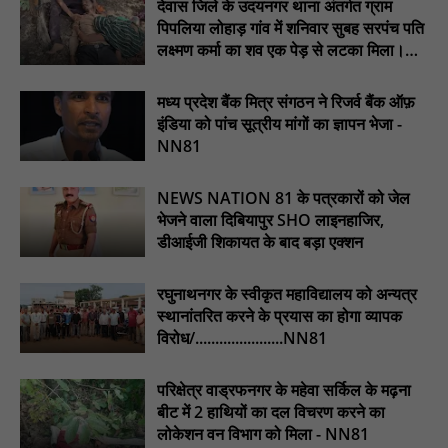
देवास जिले के उदयनगर थाना अंतर्गत ग्राम
प्रस्तावित कार्यक्रम स्थल की सुरक्षा व्यवस्था एवं अन्य विभिन्न बिन्दुओं पर
पिपलिया लोहाड़ गांव में शनिवार सुबह सरपंच पति
गहनता एवं सूक्ष्मता से निरीक्षण कर सम्बन्धित को आवश्यक दिशा-निर्देश दिया
लक्ष्मण कर्मा का शव एक पेड़ से लटका मिला।
गया : NN81
............NN81
इंदिरा मिनी स्टेडियम में मुख्य समारोह स्थल का निरीक्षण कर अधिकारियों को
मध्य प्रदेश बैंक मित्र संगठन ने रिजर्व बैंक ऑफ़
दिए समय-सीमा में तैयारी पूर्ण करने के निर्देश : NN81
इंडिया को पांच सूत्रीय मांगों का ज्ञापन भेजा -
NN81
₹10 न्यूनतम किराया, ₹2 प्रति किमी दर: सिवनी में बस यात्रियों पर बढ़ेगा
आर्थिक दबाव, राजपत्र में नई किराया दरें: NN81
NEWS NATION 81 के पत्रकारों को जेल
चिरूनी गांव को मिली सड़क की सौगात, डेढ़ किमी रोड मंजूर होते ही ग्रामीणों में
भेजने वाला दिबियापुर SHO लाइनहाजिर,
छाई खुशी : NN81
डीआईजी शिकायत के बाद बड़ा एक्शन
रघुनाथनगर के स्वीकृत महाविद्यालय को अन्यत्र
स्थानांतरित करने के प्रयास का होगा व्यापक
विरोध/......................NN81
परिक्षेत्र वाड्रफनगर के महेवा सर्किल के मढ़ना
बीट में 2 हाथियों का दल विचरण करने का
लोकेशन वन विभाग को मिला - NN81