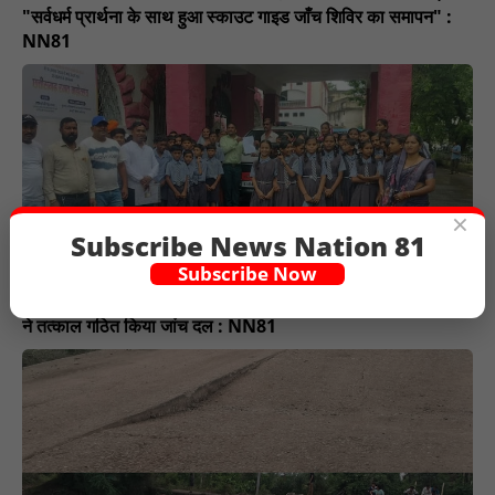
"सर्वधर्म प्रार्थना के साथ हुआ स्काउट गाइड जाँच शिविर का समापन" :
NN81
×
Subscribe News Nation 81
Subscribe Now
दुर्व्यवहार, जातिसूचक टिप्पणी और शैक्षणिक लापरवाही के आरोप: कलेक्टर
ने तत्काल गठित किया जांच दल : NN81