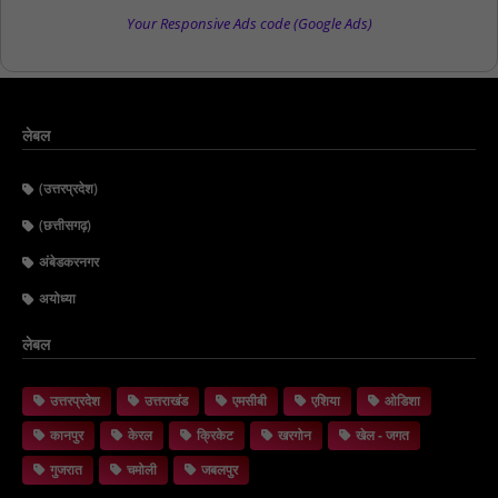
Your Responsive Ads code (Google Ads)
लेबल
(उत्तरप्रदेश)
(छत्तीसगढ़)
अंबेडकरनगर
अयोध्या
लेबल
उत्तरप्रदेश
उत्तराखंड
एमसीबी
एशिया
ओडिशा
कानपुर
केरल
क्रिकेट
खरगोन
खेल - जगत
गुजरात
चमोली
जबलपुर