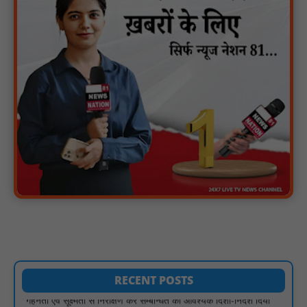
नाबालिग पीड़ितों की पहचान सोशल मीडिया पर साझा करना कानूनन अपराध
— नरसिंहपुर पुलिस की अपील : NN81
मगरौनी पुलिस की बड़ी कार्रवाई लंबे समय से फरार एक स्थाई वारंटी सहित दो
वारंटी गिरफ्तार : NN81
स्वतंत्रता दिवस सिर पर होने के बाद भी परिसर में फैली है गंदगी और झाड़ियाँ,
फर्श पर उपेक्षित हालत में मिला तिरंगा : NN81
ग्रामीणों को आधार सेवाओं के साथ सेवा सेतु पोर्टल की 400 से अधिक
ऑनलाइन शासकीय सेवाएं मिलेंगी : NN81
लखीमपुर खीरी अपराध नियंत्रण और वांछित अभियुक्तों की गिरफ्तारी को लेकर
खीरी पुलिस का अभियान लगातार जारी : NN81
21 वर्षों बाद फिर गूंजी पाठशाला की घंटी: मेटापारा कोरसागुड़ा प्राथमिक शाला
का हुआ पुनः संचालन : NN81
प्रस्तावित कार्यक्रम स्थल की सुरक्षा व्यवस्था एवं अन्य विभिन्न बिन्दुओं पर
गहनता एवं सूक्ष्मता से निरीक्षण कर सम्बन्धित को आवश्यक दिशा-निर्देश दिया
गया : NN81
RECENT POSTS
इंदिरा मिनी स्टेडियम में मुख्य समारोह स्थल का निरीक्षण कर अधिकारियों को
दिए समय-सीमा में तैयारी पूर्ण करने के निर्देश : NN81