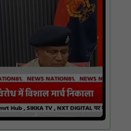
गुरु रविदास महाराज की 650वीं जयंती पर ‘कलश
वंदन यात्रा’ का भव्य स्वागत : NN81
मस्तूरी क्षेत्र में विश्व स्तनपान दिवस पर जागरूकता