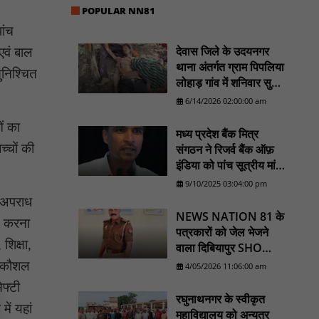
POPULAR NN81
के निर्देश : NN81
ांच
सोलर हाई मास्ट से रोशन हो रहे वनांचल के गांव,
देवास जिले के उदयनगर
 एवं बाल
नियद नेल्लानार ग्रामों में बढ़ी सुरक्षा और सुविधा :
NN81
थाना अंतर्गत ग्राम पिपलिया
ुनिश्चित
लोहाड़ गांव में शनिवार सुबह
सरस्वती साइकिल योजना के तहत 18 छात्राओं को
सरपंच पति लक्ष्मण कर्मा का
6/14/2026 02:00:00 am
साइकिल वितरण, 'एक पेड़ माँ के नाम' अभियान में
शव एक पेड़ से लटका
हुआ वृक्षारोपण : NN81
ओं का
मिला। ............NN81
मध्य प्रदेश बैंक मित्र
रेजिडेंट डॉक्टरों का शांतिपूर्ण आंदोलन जारी, सभी
्चों की
संगठन ने रिजर्व बैंक ऑफ़
रेजिडेंट्स का लंबित वेतन जारी होने तक संघर्ष रहेगा :
इंडिया को पांच सूत्रीय मांगों
NN81
का ज्ञापन भेजा - NN81
9/10/2025 03:04:00 pm
टिमरनी नगर व आसपास के ग्रामीण क्षेत्रों के स्कूल
ी अपराध
वाहन चालकों ने तहसीलदार को सौंपा ज्ञापन, आज
NEWS NATION 81 के
ास करना
हड़ताल पर रहे सभी वाहन चालक : NN81
पत्रकारों को जेल भेजने
शिक्षा,
वाला दिबियापुर SHO
मस्तूरी जनपद पंचायत में 131 सरपंचों का प्रशिक्षण
संपन्न, वीबी-जी राम-जी अभियान के बदलावों और
लाइनहाजिर, डीआईजी
और कौशल
4/05/2026 11:06:00 am
तकनीकी प्रबंधन की दी गई विस्तृत जानकारी :
शिकायत के बाद बड़ा एक्शन
ेफ्टी
NN81
रघुनाथनगर के स्वीकृत
ें यहां
महाविद्यालय को अन्यत्र