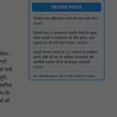
टिमरनी नगर व आसपास के ग्रामीण क्षेत्रों के स्कूल
RECENT POSTS
वाहन चालकों ने तहसीलदार को सौंपा ज्ञापन, आज
हड़ताल पर रहे सभी वाहन चालक : NN81
मस्तूरी जनपद पंचायत में 131 सरपंचों का प्रशिक्षण
संपन्न, वीबी-जी राम-जी अभियान के बदलावों और
तकनीकी प्रबंधन की दी गई विस्तृत जानकारी :
NN81
गुरु रविदास महाराज की 650वीं जयंती पर ‘कलश
 किया।
वंदन यात्रा’ का भव्य स्वागत : NN81
फ्टी
मस्तूरी क्षेत्र में विश्व स्तनपान दिवस पर जागरूकता
कार्यक्रम आयोजित: NN81
ं को सभी
ुंचे,
वर्धा में ज़िला परिषद के कर्मचारी चौदह दिनों से
हड़ताल पर : NN81
ैक्षणिक
पीएचईडी विभाग मंत्री ने जहाजपुर विधानसभा क्षेत्र में
िया कि
विभिन्न विकास कार्यों का किया शिलान्यास एवं
चों की
लोकार्पण : NN81
पारस पोर्टल से होगी योजनाओं की नियमित समीक्षा,
मुख्यमंत्री विष्णुदेव साय ने दिए समयबद्ध क्रियान्वयन