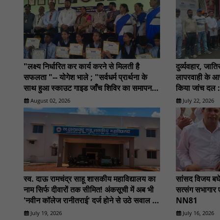
"लक्ष्य निर्धारित कर कार्य करने से मिलती है
दुर्व्यवहार, जा
सफलता "-- योगेश भाले ; "सर्वधर्म प्रार्थना के
लापरवाही के आर
साथ हुआ स्काउट गाइड जाँच शिविर का समापन" :
किया जांच दल
NN81
August 02, 2026
July 22, 2026
स्व. दाऊ रामचंद्र साहू शासकीय महाविद्यालय का
सांसद विजय बघेल
नाम सिर्फ दीवारों तक सीमित! अंकसूची में अब भी
सत्संग सभागार 
'नवीन कॉलेज रानीतराई' दर्ज होने से उठे सवाल :
NN81
NN81
July 19, 2026
July 16, 2026