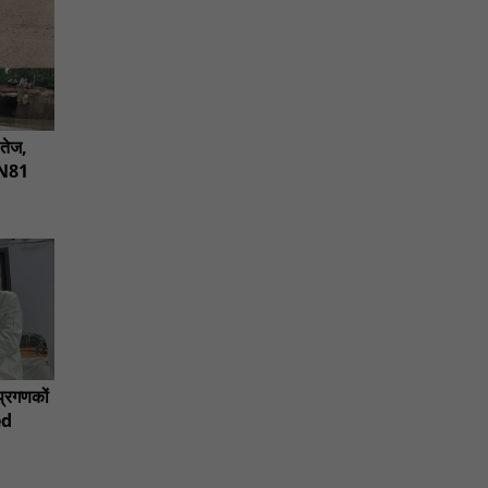
तेज,
 NN81
प्रगणकों
ed