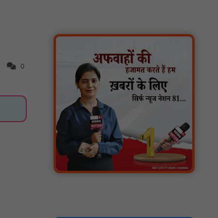
कार्यक्रम आयोजित: NN81
वर्धा में ज़िला परिषद के कर्मचारी चौदह दिनों से
हड़ताल पर : NN81
पीएचईडी विभाग मंत्री ने जहाजपुर विधानसभा क्षेत्र में
विभिन्न विकास कार्यों का किया शिलान्यास एवं
0
लोकार्पण : NN81
पारस पोर्टल से होगी योजनाओं की नियमित समीक्षा,
मुख्यमंत्री विष्णुदेव साय ने दिए समयबद्ध क्रियान्वयन
के निर्देश : NN81
सोलर हाई मास्ट से रोशन हो रहे वनांचल के गांव,
नियद नेल्लानार ग्रामों में बढ़ी सुरक्षा और सुविधा :
NN81
सरस्वती साइकिल योजना के तहत 18 छात्राओं को
साइकिल वितरण, 'एक पेड़ माँ के नाम' अभियान में
हुआ वृक्षारोपण : NN81
रेजिडेंट डॉक्टरों का शांतिपूर्ण आंदोलन जारी, सभी
रेजिडेंट्स का लंबित वेतन जारी होने तक संघर्ष रहेगा :
NN81