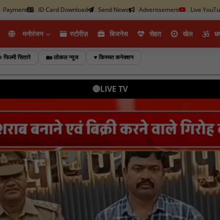
Payment
ID Card Download
Send News
Advertisement
Live YouT
मनोरंजन
स्टोरीज़
ब‍िजनेस
सेहत
खेल
धर्
⭐ फिल्मी सितारे
🏡 लोकल न्यूज
♥️ किस्मत कनेक्शन
🔴LIVE TV