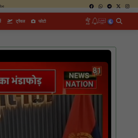
ube
म
ट्रैवल
फोटो