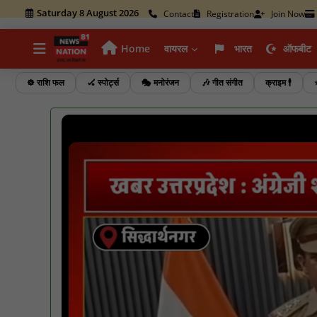
Saturday 8 August 2026
Contact
Registration
Join Now
Home
वायरल
भारत
ऑफबीट
☸️ राशि फल
🏑 स्पोर्ट्स
🎭 मनोरंजन
🎶 गीत संगीत
क्राइम 🕴️