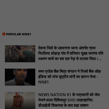
सरस्वती साइकिल योजना के तहत 18 छात्राओं को साइकिल वितरण, 'एक पेड़
माँ के नाम' अभियान में हुआ वृक्षारोपण : NN81
रेजिडेंट डॉक्टरों का शांतिपूर्ण आंदोलन जारी, सभी रेजिडेंट्स का लंबित वेतन
जारी होने तक संघर्ष रहेगा : NN81
टिमरनी नगर व आसपास के ग्रामीण क्षेत्रों के स्कूल वाहन चालकों ने
POPULAR NN81
तहसीलदार को सौंपा ज्ञापन, आज हड़ताल पर रहे सभी वाहन चालक : NN81
मस्तूरी जनपद पंचायत में 131 सरपंचों का प्रशिक्षण संपन्न, वीबी-जी राम-जी
देवास जिले के उदयनगर थाना अंतर्गत ग्राम
अभियान के बदलावों और तकनीकी प्रबंधन की दी गई विस्तृत जानकारी :
NN81
पिपलिया लोहाड़ गांव में शनिवार सुबह सरपंच पति
लक्ष्मण कर्मा का शव एक पेड़ से लटका मिला।
हरिनगर में सीसी इंटरलॉकिंग सड़क निर्माण कार्य का विधायक ललित यादव ने
............NN81
किया उद्घाटन : NN81
मध्य प्रदेश बैंक मित्र संगठन ने रिजर्व बैंक ऑफ़
पिड़ावा में आगामी त्योहारों को लेकर शांति समिति की बैठक आयोजित : NN81
इंडिया को पांच सूत्रीय मांगों का ज्ञापन भेजा -
NN81
NEWS NATION 81 के पत्रकारों को जेल
भेजने वाला दिबियापुर SHO लाइनहाजिर,
डीआईजी शिकायत के बाद बड़ा एक्शन