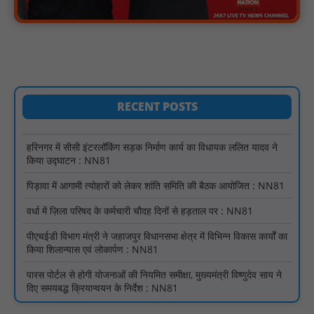
जारी होने तक संघर्ष रहेगा : NN81
टिमरनी नगर व आसपास के ग्रामीण क्षेत्रों के स्कूल वाहन चालकों ने
तहसीलदार को सौंपा ज्ञापन, आज हड़ताल पर रहे सभी वाहन चालक : NN81
मस्तूरी जनपद पंचायत में 131 सरपंचों का प्रशिक्षण संपन्न, वीबी-जी राम-जी
अभियान के बदलावों और तकनीकी प्रबंधन की दी गई विस्तृत जानकारी :
NN81
RECENT POSTS
हरिनगर में सीसी इंटरलॉकिंग सड़क निर्माण कार्य का विधायक ललित यादव ने
किया उद्घाटन : NN81
पिड़ावा में आगामी त्योहारों को लेकर शांति समिति की बैठक आयोजित : NN81
वर्धा में ज़िला परिषद के कर्मचारी चौदह दिनों से हड़ताल पर : NN81
पीएचईडी विभाग मंत्री ने जहाजपुर विधानसभा क्षेत्र में विभिन्न विकास कार्यों का
किया शिलान्यास एवं लोकार्पण : NN81
पारस पोर्टल से होगी योजनाओं की नियमित समीक्षा, मुख्यमंत्री विष्णुदेव साय ने
दिए समयबद्ध क्रियान्वयन के निर्देश : NN81
सोलर हाई मास्ट से रोशन हो रहे वनांचल के गांव, नियद नेल्लानार ग्रामों में बढ़ी
सुरक्षा और सुविधा : NN81