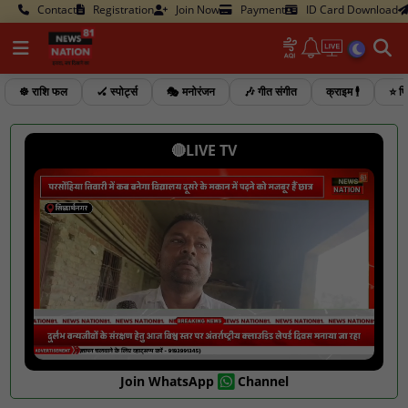
Contact
Registration
Join Now
Payment
ID Card Download
☸️ राशि फल
🏑 स्पोर्ट्स
🎭 मनोरंजन
🎶 गीत संगीत
क्राइम 🕴️
⭐ फि
🔴LIVE TV
Join WhatsApp
Channel