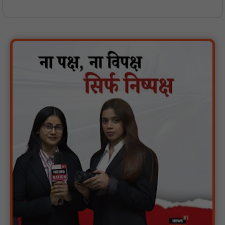
वर्धा में ज़िला परिषद के कर्मचारी चौदह दिनों से हड़ताल पर : NN81
पीएचईडी विभाग मंत्री ने जहाजपुर विधानसभा क्षेत्र में विभिन्न विकास कार्यों का
किया शिलान्यास एवं लोकार्पण : NN81
पारस पोर्टल से होगी योजनाओं की नियमित समीक्षा, मुख्यमंत्री विष्णुदेव साय ने
दिए समयबद्ध क्रियान्वयन के निर्देश : NN81
सोलर हाई मास्ट से रोशन हो रहे वनांचल के गांव, नियद नेल्लानार ग्रामों में बढ़ी
सुरक्षा और सुविधा : NN81
सरस्वती साइकिल योजना के तहत 18 छात्राओं को साइकिल वितरण, 'एक पेड़
माँ के नाम' अभियान में हुआ वृक्षारोपण : NN81
रेजिडेंट डॉक्टरों का शांतिपूर्ण आंदोलन जारी, सभी रेजिडेंट्स का लंबित वेतन