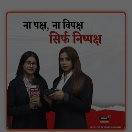
पारस पोर्टल से होगी योजनाओं की नियमित समीक्षा, मुख्यमंत्री विष्णुदेव साय ने
दिए समयबद्ध क्रियान्वयन के निर्देश : NN81
सोलर हाई मास्ट से रोशन हो रहे वनांचल के गांव, नियद नेल्लानार ग्रामों में बढ़ी
सुरक्षा और सुविधा : NN81
सरस्वती साइकिल योजना के तहत 18 छात्राओं को साइकिल वितरण, 'एक पेड़
माँ के नाम' अभियान में हुआ वृक्षारोपण : NN81
रेजिडेंट डॉक्टरों का शांतिपूर्ण आंदोलन जारी, सभी रेजिडेंट्स का लंबित वेतन
जारी होने तक संघर्ष रहेगा : NN81
टिमरनी नगर व आसपास के ग्रामीण क्षेत्रों के स्कूल वाहन चालकों ने
तहसीलदार को सौंपा ज्ञापन, आज हड़ताल पर रहे सभी वाहन चालक : NN81
मस्तूरी जनपद पंचायत में 131 सरपंचों का प्रशिक्षण संपन्न, वीबी-जी राम-जी
अभियान के बदलावों और तकनीकी प्रबंधन की दी गई विस्तृत जानकारी :