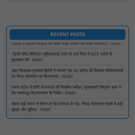
NN81
हरिनगर में सीसी इंटरलॉकिंग सड़क निर्माण कार्य का विधायक ललित यादव ने
किया उद्घाटन : NN81
पिड़ावा में आगामी त्योहारों को लेकर शांति समिति की बैठक आयोजित : NN81
RECENT POSTS
.डिप्टी चीफ मिनिस्टर सुमित्राताई पवार से वर्धा जिले में NCP वर्कर्स से
मुलाकात की : NN81
सदर विधायक प्रकाश द्विवेदी ने लगभग ₹4.30 करोड़ की विकास परियोजनाओं
का किया लोकार्पण एवं शिलान्यास : NN81
पारस पोर्टल से होगी योजनाओं की नियमित समीक्षा, मुख्यमंत्री विष्णुदेव साय ने
दिए समयबद्ध क्रियान्वयन के निर्देश : NN81
सोलर हाई मास्ट से रोशन हो रहे वनांचल के गांव, नियद नेल्लानार ग्रामों में बढ़ी
सुरक्षा और सुविधा : NN81
सरस्वती साइकिल योजना के तहत 18 छात्राओं को साइकिल वितरण, 'एक पेड़
माँ के नाम' अभियान में हुआ वृक्षारोपण : NN81
रेजिडेंट डॉक्टरों का शांतिपूर्ण आंदोलन जारी, सभी रेजिडेंट्स का लंबित वेतन
जारी होने तक संघर्ष रहेगा : NN81