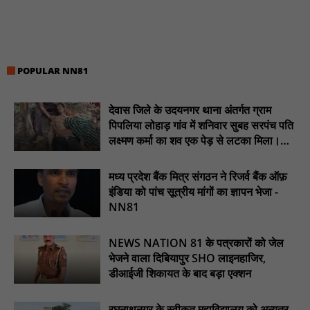
टिमरनी नगर व आसपास के ग्रामीण क्षेत्रों के स्कूल वाहन चालकों ने
तहसीलदार को सौंपा ज्ञापन, आज हड़ताल पर रहे सभी वाहन चालक : NN81
मस्तूरी जनपद पंचायत में 131 सरपंचों का प्रशिक्षण संपन्न, वीबी-जी राम-जी
अभियान के बदलावों और तकनीकी प्रबंधन की दी गई विस्तृत जानकारी :
POPULAR NN81
NN81
हरिनगर में सीसी इंटरलॉकिंग सड़क निर्माण कार्य का विधायक ललित यादव ने
देवास जिले के उदयनगर थाना अंतर्गत ग्राम
किया उद्घाटन : NN81
पिपलिया लोहाड़ गांव में शनिवार सुबह सरपंच पति
लक्ष्मण कर्मा का शव एक पेड़ से लटका मिला।
पिड़ावा में आगामी त्योहारों को लेकर शांति समिति की बैठक आयोजित : NN81
............NN81
.डिप्टी चीफ मिनिस्टर सुमित्राताई पवार से वर्धा जिले में NCP वर्कर्स से
मध्य प्रदेश बैंक मित्र संगठन ने रिजर्व बैंक ऑफ़
मुलाकात की : NN81
इंडिया को पांच सूत्रीय मांगों का ज्ञापन भेजा -
सदर विधायक प्रकाश द्विवेदी ने लगभग ₹4.30 करोड़ की विकास परियोजनाओं
NN81
का किया लोकार्पण एवं शिलान्यास : NN81
NEWS NATION 81 के पत्रकारों को जेल
भेजने वाला दिबियापुर SHO लाइनहाजिर,
डीआईजी शिकायत के बाद बड़ा एक्शन
रघुनाथनगर के स्वीकृत महाविद्यालय को अन्यत्र