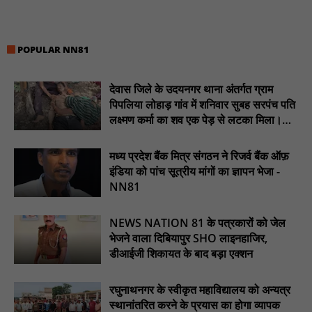
खीरी पुलिस का अभियान लगातार जारी : NN81
21 वर्षों बाद फिर गूंजी पाठशाला की घंटी: मेटापारा कोरसागुड़ा प्राथमिक शाला
POPULAR NN81
का हुआ पुनः संचालन : NN81
प्रस्तावित कार्यक्रम स्थल की सुरक्षा व्यवस्था एवं अन्य विभिन्न बिन्दुओं पर
देवास जिले के उदयनगर थाना अंतर्गत ग्राम
गहनता एवं सूक्ष्मता से निरीक्षण कर सम्बन्धित को आवश्यक दिशा-निर्देश दिया
गया : NN81
पिपलिया लोहाड़ गांव में शनिवार सुबह सरपंच पति
लक्ष्मण कर्मा का शव एक पेड़ से लटका मिला।
इंदिरा मिनी स्टेडियम में मुख्य समारोह स्थल का निरीक्षण कर अधिकारियों को
............NN81
दिए समय-सीमा में तैयारी पूर्ण करने के निर्देश : NN81
मध्य प्रदेश बैंक मित्र संगठन ने रिजर्व बैंक ऑफ़
₹10 न्यूनतम किराया, ₹2 प्रति किमी दर: सिवनी में बस यात्रियों पर बढ़ेगा
इंडिया को पांच सूत्रीय मांगों का ज्ञापन भेजा -
आर्थिक दबाव, राजपत्र में नई किराया दरें: NN81
NN81
चिरूनी गांव को मिली सड़क की सौगात, डेढ़ किमी रोड मंजूर होते ही ग्रामीणों में
छाई खुशी : NN81
NEWS NATION 81 के पत्रकारों को जेल
भेजने वाला दिबियापुर SHO लाइनहाजिर,
ईदगाह परिसर में वृक्षारोपण कर मनाया गया इमरान प्रतापगढ़ी जी का जन्मदिन
डीआईजी शिकायत के बाद बड़ा एक्शन
: nn81
रघुनाथनगर के स्वीकृत महाविद्यालय को अन्यत्र
स्थानांतरित करने के प्रयास का होगा व्यापक