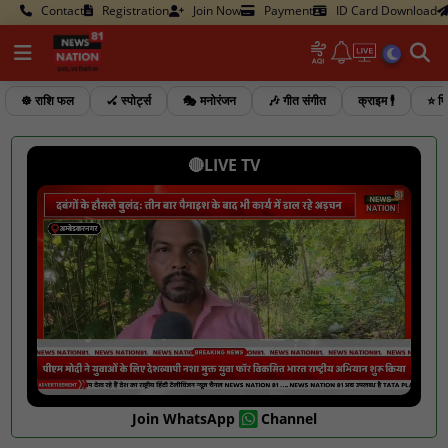
Contact
Registration
Join Now
Payment
ID Card Download
☸️ राशि फल
🏑 स्पोर्ट्स
🎭 मनोरंजन
🎶 गीत संगीत
क्राइम 🕴️
⭐ फि
🔴LIVE TV
Join WhatsApp
Channel