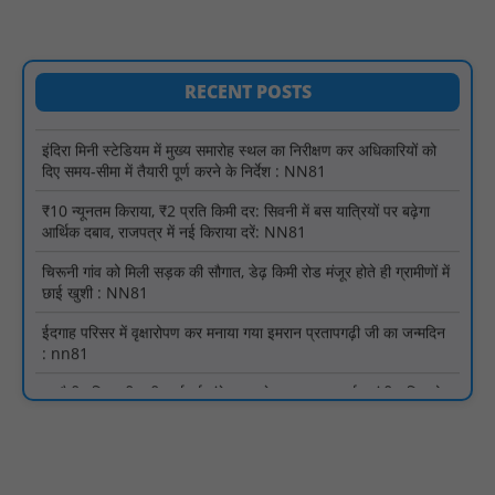
गहनता एवं सूक्ष्मता से निरीक्षण कर सम्बन्धित को आवश्यक दिशा-निर्देश दिया
गया : NN81
इंदिरा मिनी स्टेडियम में मुख्य समारोह स्थल का निरीक्षण कर अधिकारियों को
दिए समय-सीमा में तैयारी पूर्ण करने के निर्देश : NN81
RECENT POSTS
₹10 न्यूनतम किराया, ₹2 प्रति किमी दर: सिवनी में बस यात्रियों पर बढ़ेगा
आर्थिक दबाव, राजपत्र में नई किराया दरें: NN81
चिरूनी गांव को मिली सड़क की सौगात, डेढ़ किमी रोड मंजूर होते ही ग्रामीणों में
छाई खुशी : NN81
ईदगाह परिसर में वृक्षारोपण कर मनाया गया इमरान प्रतापगढ़ी जी का जन्मदिन
: nn81
मगरौनी पुलिस की बड़ी कार्रवाई लंबे समय से फरार एक स्थाई वारंटी सहित दो
वारंटी गिरफ्तार : NN81
स्वतंत्रता दिवस सिर पर होने के बाद भी परिसर में फैली है गंदगी और झाड़ियाँ,
फर्श पर उपेक्षित हालत में मिला तिरंगा : NN81
ग्रामीणों को आधार सेवाओं के साथ सेवा सेतु पोर्टल की 400 से अधिक
ऑनलाइन शासकीय सेवाएं मिलेंगी : NN81
लखीमपुर खीरी अपराध नियंत्रण और वांछित अभियुक्तों की गिरफ्तारी को लेकर