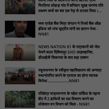
जारी होने तक संघर्ष रहेगा : NN81
पिपलिया लोहाड़ गांव में शनिवार सुबह सरपंच पति
टिमरनी नगर व आसपास के ग्रामीण क्षेत्रों के स्कूल वाहन चालकों ने
लक्ष्मण कर्मा का शव एक पेड़ से लटका मिला।
तहसीलदार को सौंपा ज्ञापन, आज हड़ताल पर रहे सभी वाहन चालक : NN81
............NN81
मस्तूरी जनपद पंचायत में 131 सरपंचों का प्रशिक्षण संपन्न, वीबी-जी राम-जी
मध्य प्रदेश बैंक मित्र संगठन ने रिजर्व बैंक ऑफ़
अभियान के बदलावों और तकनीकी प्रबंधन की दी गई विस्तृत जानकारी :
इंडिया को पांच सूत्रीय मांगों का ज्ञापन भेजा -
NN81
NN81
हरिनगर में सीसी इंटरलॉकिंग सड़क निर्माण कार्य का विधायक ललित यादव ने
किया उद्घाटन : NN81
NEWS NATION 81 के पत्रकारों को जेल
भेजने वाला दिबियापुर SHO लाइनहाजिर,
पिड़ावा में आगामी त्योहारों को लेकर शांति समिति की बैठक आयोजित : NN81
डीआईजी शिकायत के बाद बड़ा एक्शन
रघुनाथनगर के स्वीकृत महाविद्यालय को अन्यत्र
स्थानांतरित करने के प्रयास का होगा व्यापक
विरोध/......................NN81
परिक्षेत्र वाड्रफनगर के महेवा सर्किल के मढ़ना
बीट में 2 हाथियों का दल विचरण करने का
लोकेशन वन विभाग को मिला - NN81