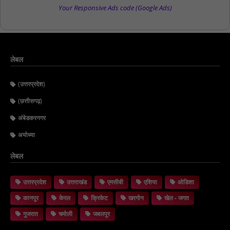
Your Responsive Ads code (Google Ads)
लेबल
(उत्तरप्रदेश)
(छत्तीसगढ़)
अंबेडकरनगर
अयोध्या
लेबल
उत्तरप्रदेश
उत्तराखंड
एमसीबी
एशिया
ओडिशा
कानपुर
केरल
क्रिकेट
खरगोन
खेल - जगत
गुजरात
चमोली
जबलपुर