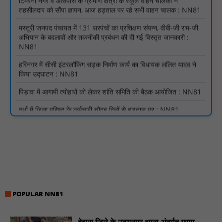
मस्तूरी जनपद पंचायत में 131 सरपंचों का प्रशिक्षण संपन्न, वीबी-जी राम-जी
अभियान के बदलावों और तकनीकी प्रबंधन की दी गई विस्तृत जानकारी :
NN81
हरिनगर में सीसी इंटरलॉकिंग सड़क निर्माण कार्य का विधायक ललित यादव ने
किया उद्घाटन : NN81
पिड़ावा में आगामी त्योहारों को लेकर शांति समिति की बैठक आयोजित : NN81
वर्धा में ज़िला परिषद के कर्मचारी चौदह दिनों से हड़ताल पर : NN81
पीएचईडी विभाग मंत्री ने जहाजपुर विधानसभा क्षेत्र में विभिन्न विकास कार्यों का
किया शिलान्यास एवं लोकार्पण : NN81
पारस पोर्टल से होगी योजनाओं की नियमित समीक्षा, मुख्यमंत्री विष्णुदेव साय ने
दिए समयबद्ध क्रियान्वयन के निर्देश : NN81
सोलर हाई मास्ट से रोशन हो रहे वनांचल के गांव, नियद नेल्लानार ग्रामों में बढ़ी
सुरक्षा और सुविधा : NN81
सरस्वती साइकिल योजना के तहत 18 छात्राओं को साइकिल वितरण, 'एक पेड़
POPULAR NN81
माँ के नाम' अभियान में हुआ वृक्षारोपण : NN81
रेजिडेंट डॉक्टरों का शांतिपूर्ण आंदोलन जारी, सभी रेजिडेंट्स का लंबित वेतन
देवास जिले के उदयनगर थाना अंतर्गत ग्राम