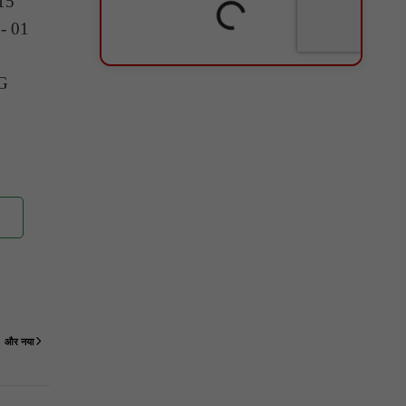
315
 - 01
KG
और नया