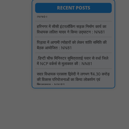
हरिनगर में सीसी इंटरलॉकिंग सड़क निर्माण कार्य का
विधायक ललित यादव ने किया उद्घाटन : NN81
RECENT POSTS
पिड़ावा में आगामी त्योहारों को लेकर शांति समिति की
बैठक आयोजित : NN81
.डिप्टी चीफ मिनिस्टर सुमित्राताई पवार से वर्धा जिले
में NCP वर्कर्स से मुलाकात की : NN81
सदर विधायक प्रकाश द्विवेदी ने लगभग ₹4.30 करोड़
की विकास परियोजनाओं का किया लोकार्पण एवं
शिलान्यास : NN81
पारस पोर्टल से होगी योजनाओं की नियमित समीक्षा,
मुख्यमंत्री विष्णुदेव साय ने दिए समयबद्ध क्रियान्वयन
के निर्देश : NN81
सोलर हाई मास्ट से रोशन हो रहे वनांचल के गांव,
नियद नेल्लानार ग्रामों में बढ़ी सुरक्षा और सुविधा :
NN81
सरस्वती साइकिल योजना के तहत 18 छात्राओं को
साइकिल वितरण, 'एक पेड़ माँ के नाम' अभियान में
हुआ वृक्षारोपण : NN81