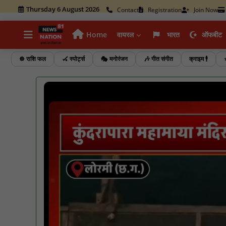
Thursday 6 August 2026
Contact
Registration
Join Now
Home
वायरल
भारत
ऑफबीट
☸️ राशि फल
🏑 स्पोर्ट्स
🎭 मनोरंजन
🎶 गीत संगीत
क्राइम 🕴️