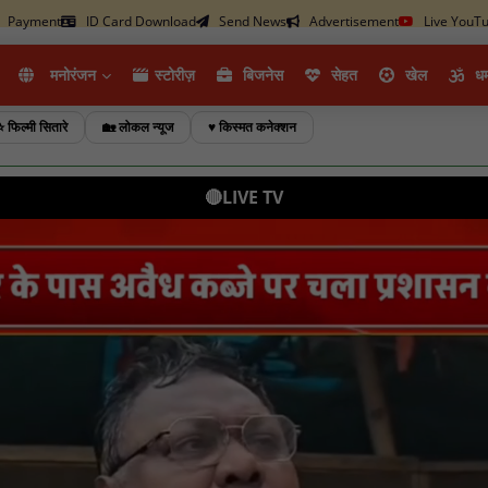
Payment
ID Card Download
Send News
Advertisement
Live YouT
मनोरंजन
स्टोरीज़
ब‍िजनेस
सेहत
खेल
धर्
⭐ फिल्मी सितारे
🏡 लोकल न्यूज
♥️ किस्मत कनेक्शन
🔴LIVE TV