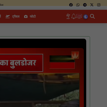
ube
म
ट्रैवल
फोटो