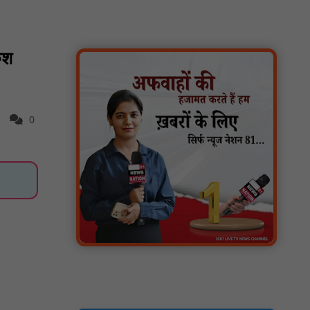
मुख्यमंत्री विष्णुदेव साय ने दिए समयबद्ध क्रियान्वयन
के निर्देश : NN81
सोलर हाई मास्ट से रोशन हो रहे वनांचल के गांव,
ैश
नियद नेल्लानार ग्रामों में बढ़ी सुरक्षा और सुविधा :
NN81
सरस्वती साइकिल योजना के तहत 18 छात्राओं को
साइकिल वितरण, 'एक पेड़ माँ के नाम' अभियान में
हुआ वृक्षारोपण : NN81
0
रेजिडेंट डॉक्टरों का शांतिपूर्ण आंदोलन जारी, सभी
रेजिडेंट्स का लंबित वेतन जारी होने तक संघर्ष रहेगा :
NN81
टिमरनी नगर व आसपास के ग्रामीण क्षेत्रों के स्कूल
वाहन चालकों ने तहसीलदार को सौंपा ज्ञापन, आज
हड़ताल पर रहे सभी वाहन चालक : NN81
मस्तूरी जनपद पंचायत में 131 सरपंचों का प्रशिक्षण
संपन्न, वीबी-जी राम-जी अभियान के बदलावों और
तकनीकी प्रबंधन की दी गई विस्तृत जानकारी :
NN81