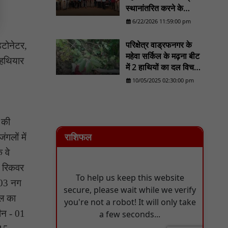
शिलान्यास : NN81
स्थानांतरित करने के
प्रयास का होगा व्यापक
6/22/2026 11:59:00 pm
विरोध/......................NN
81
परिक्षेत्र वाड्रफनगर के
ेटोनेटर,
महेवा सर्किल के मढ़ना बीट
 हथियार
में 2 हाथियों का दल विचरण
करने का लोकेशन वन
10/05/2025 02:30:00 pm
विभाग को मिला - NN81
 की
राशिफल
गलों में
 वे
े रिकवर
- 03 नग
ल का
ीन - 01