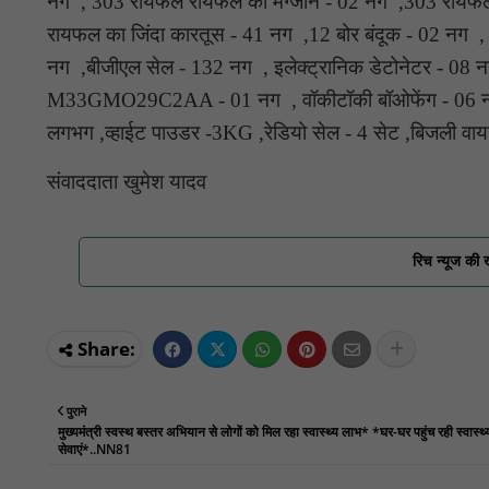
नग , 303 रायफल रायफल का मैग्जीन - 02 नग ,303 रायफल 
रायफल का जिंदा कारतूस - 41 नग ,12 बोर बंदूक - 02 नग , 
नग ,बीजीएल सेल - 132 नग , इलेक्ट्रानिक डेटोनेटर - 08
M33GMO29C2AA - 01 नग , वॉकीटॉकी बॉओफेंग - 06 नग 
लगभग ,व्हाईट पाउडर -3KG ,रेडियो सेल - 4 सेट ,बिजली वायर
संवाददाता खुमेश यादव
रिच न्यूज की 
पुराने
मुख्यमंत्री स्वस्थ बस्तर अभियान से लोगों को मिल रहा स्वास्थ्य लाभ* *घर-घर पहुंच रही स्वास्थ्
सेवाएं*..NN81