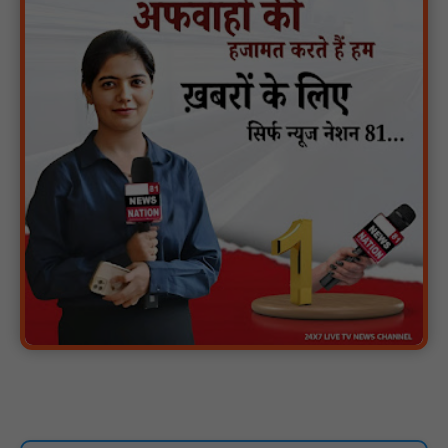
वर्धा में ज़िला परिषद के कर्मचारी चौदह दिनों से हड़ताल पर : NN81
पीएचईडी विभाग मंत्री ने जहाजपुर विधानसभा क्षेत्र में विभिन्न विकास कार्यों का
किया शिलान्यास एवं लोकार्पण : NN81
पारस पोर्टल से होगी योजनाओं की नियमित समीक्षा, मुख्यमंत्री विष्णुदेव साय ने
दिए समयबद्ध क्रियान्वयन के निर्देश : NN81
सोलर हाई मास्ट से रोशन हो रहे वनांचल के गांव, नियद नेल्लानार ग्रामों में बढ़ी
सुरक्षा और सुविधा : NN81
सरस्वती साइकिल योजना के तहत 18 छात्राओं को साइकिल वितरण, 'एक पेड़
माँ के नाम' अभियान में हुआ वृक्षारोपण : NN81
रेजिडेंट डॉक्टरों का शांतिपूर्ण आंदोलन जारी, सभी रेजिडेंट्स का लंबित वेतन
जारी होने तक संघर्ष रहेगा : NN81