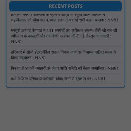
टिमरनी नगर व आसपास के ग्रामीण क्षेत्रों के स्कूल वाहन चालकों ने
RECENT POSTS
तहसीलदार को सौंपा ज्ञापन, आज हड़ताल पर रहे सभी वाहन चालक : NN81
मस्तूरी जनपद पंचायत में 131 सरपंचों का प्रशिक्षण संपन्न, वीबी-जी राम-जी
अभियान के बदलावों और तकनीकी प्रबंधन की दी गई विस्तृत जानकारी :
NN81
हरिनगर में सीसी इंटरलॉकिंग सड़क निर्माण कार्य का विधायक ललित यादव ने
किया उद्घाटन : NN81
पिड़ावा में आगामी त्योहारों को लेकर शांति समिति की बैठक आयोजित : NN81
वर्धा में ज़िला परिषद के कर्मचारी चौदह दिनों से हड़ताल पर : NN81
पीएचईडी विभाग मंत्री ने जहाजपुर विधानसभा क्षेत्र में विभिन्न विकास कार्यों का
किया शिलान्यास एवं लोकार्पण : NN81
पारस पोर्टल से होगी योजनाओं की नियमित समीक्षा, मुख्यमंत्री विष्णुदेव साय ने
दिए समयबद्ध क्रियान्वयन के निर्देश : NN81
सोलर हाई मास्ट से रोशन हो रहे वनांचल के गांव, नियद नेल्लानार ग्रामों में बढ़ी
सुरक्षा और सुविधा : NN81
सरस्वती साइकिल योजना के तहत 18 छात्राओं को साइकिल वितरण, 'एक पेड़
माँ के नाम' अभियान में हुआ वृक्षारोपण : NN81