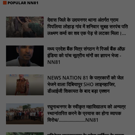
POPULAR NN81
रेजिडेंट डॉक्टरों का शांतिपूर्ण आंदोलन जारी, सभी रेजिडेंट्स का लंबित वेतन
जारी होने तक संघर्ष रहेगा : NN81
देवास जिले के उदयनगर थाना अंतर्गत ग्राम
पिपलिया लोहाड़ गांव में शनिवार सुबह सरपंच पति
टिमरनी नगर व आसपास के ग्रामीण क्षेत्रों के स्कूल वाहन चालकों ने
तहसीलदार को सौंपा ज्ञापन, आज हड़ताल पर रहे सभी वाहन चालक : NN81
लक्ष्मण कर्मा का शव एक पेड़ से लटका मिला।
............NN81
मस्तूरी जनपद पंचायत में 131 सरपंचों का प्रशिक्षण संपन्न, वीबी-जी राम-जी
मध्य प्रदेश बैंक मित्र संगठन ने रिजर्व बैंक ऑफ़
अभियान के बदलावों और तकनीकी प्रबंधन की दी गई विस्तृत जानकारी :
NN81
इंडिया को पांच सूत्रीय मांगों का ज्ञापन भेजा -
NN81
हरिनगर में सीसी इंटरलॉकिंग सड़क निर्माण कार्य का विधायक ललित यादव ने
किया उद्घाटन : NN81
NEWS NATION 81 के पत्रकारों को जेल
पिड़ावा में आगामी त्योहारों को लेकर शांति समिति की बैठक आयोजित : NN81
भेजने वाला दिबियापुर SHO लाइनहाजिर,
डीआईजी शिकायत के बाद बड़ा एक्शन
रघुनाथनगर के स्वीकृत महाविद्यालय को अन्यत्र
स्थानांतरित करने के प्रयास का होगा व्यापक
विरोध/......................NN81