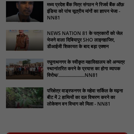
इंदिरा मिनी स्टेडियम में मुख्य समारोह स्थल का निरीक्षण कर अधिकारियों को
मध्य प्रदेश बैंक मित्र संगठन ने रिजर्व बैंक ऑफ़
दिए समय-सीमा में तैयारी पूर्ण करने के निर्देश : NN81
इंडिया को पांच सूत्रीय मांगों का ज्ञापन भेजा -
NN81
₹10 न्यूनतम किराया, ₹2 प्रति किमी दर: सिवनी में बस यात्रियों पर बढ़ेगा
आर्थिक दबाव, राजपत्र में नई किराया दरें: NN81
NEWS NATION 81 के पत्रकारों को जेल
चिरूनी गांव को मिली सड़क की सौगात, डेढ़ किमी रोड मंजूर होते ही ग्रामीणों में
भेजने वाला दिबियापुर SHO लाइनहाजिर,
छाई खुशी : NN81
डीआईजी शिकायत के बाद बड़ा एक्शन
ईदगाह परिसर में वृक्षारोपण कर मनाया गया इमरान प्रतापगढ़ी जी का जन्मदिन
: nn81
रघुनाथनगर के स्वीकृत महाविद्यालय को अन्यत्र
स्थानांतरित करने के प्रयास का होगा व्यापक
विरोध/......................NN81
परिक्षेत्र वाड्रफनगर के महेवा सर्किल के मढ़ना
बीट में 2 हाथियों का दल विचरण करने का
लोकेशन वन विभाग को मिला - NN81