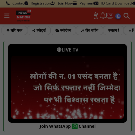
Contact
Registration
Join Now
Payment
ID Card Download
☸️ राशि फल
🏑 स्पोर्ट्स
🎭 मनोरंजन
🎶 गीत संगीत
क्राइम 🕴️
⭐ फि
🔴LIVE TV
Join WhatsApp
Channel