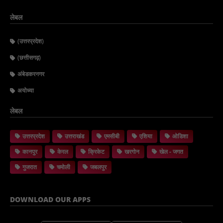
लेबल
(उत्तरप्रदेश)
(छत्तीसगढ़)
अंबेडकरनगर
अयोध्या
लेबल
उत्तरप्रदेश
उत्तराखंड
एमसीबी
एशिया
ओडिशा
कानपुर
केरल
क्रिकेट
खरगोन
खेल - जगत
गुजरात
चमोली
जबलपुर
DOWNLOAD OUR APPS