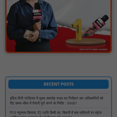
स्वतंत्रता दिवस सिर पर होने के बाद भी परिसर में फैली है गंदगी और झाड़ियाँ,
फर्श पर उपेक्षित हालत में मिला तिरंगा : NN81
ग्रामीणों को आधार सेवाओं के साथ सेवा सेतु पोर्टल की 400 से अधिक
ऑनलाइन शासकीय सेवाएं मिलेंगी : NN81
लखीमपुर खीरी अपराध नियंत्रण और वांछित अभियुक्तों की गिरफ्तारी को लेकर
खीरी पुलिस का अभियान लगातार जारी : NN81
21 वर्षों बाद फिर गूंजी पाठशाला की घंटी: मेटापारा कोरसागुड़ा प्राथमिक शाला
का हुआ पुनः संचालन : NN81
प्रस्तावित कार्यक्रम स्थल की सुरक्षा व्यवस्था एवं अन्य विभिन्न बिन्दुओं पर
गहनता एवं सूक्ष्मता से निरीक्षण कर सम्बन्धित को आवश्यक दिशा-निर्देश दिया
गया : NN81
RECENT POSTS
इंदिरा मिनी स्टेडियम में मुख्य समारोह स्थल का निरीक्षण कर अधिकारियों को
दिए समय-सीमा में तैयारी पूर्ण करने के निर्देश : NN81
₹10 न्यूनतम किराया, ₹2 प्रति किमी दर: सिवनी में बस यात्रियों पर बढ़ेगा
आर्थिक दबाव, राजपत्र में नई किराया दरें: NN81
चिरूनी गांव को मिली सड़क की सौगात, डेढ़ किमी रोड मंजूर होते ही ग्रामीणों में