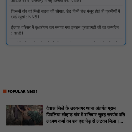
छाई खुशी : NN81
ईदगाह परिसर में वृक्षारोपण कर मनाया गया इमरान प्रतापगढ़ी जी का जन्मदिन
: nn81
मगरौनी पुलिस की बड़ी कार्रवाई लंबे समय से फरार एक स्थाई वारंटी सहित दो
वारंटी गिरफ्तार : NN81
स्वतंत्रता दिवस सिर पर होने के बाद भी परिसर में फैली है गंदगी और झाड़ियाँ,
फर्श पर उपेक्षित हालत में मिला तिरंगा : NN81
ग्रामीणों को आधार सेवाओं के साथ सेवा सेतु पोर्टल की 400 से अधिक
ऑनलाइन शासकीय सेवाएं मिलेंगी : NN81
लखीमपुर खीरी अपराध नियंत्रण और वांछित अभियुक्तों की गिरफ्तारी को लेकर
खीरी पुलिस का अभियान लगातार जारी : NN81
POPULAR NN81
21 वर्षों बाद फिर गूंजी पाठशाला की घंटी: मेटापारा कोरसागुड़ा प्राथमिक शाला
का हुआ पुनः संचालन : NN81
देवास जिले के उदयनगर थाना अंतर्गत ग्राम
प्रस्तावित कार्यक्रम स्थल की सुरक्षा व्यवस्था एवं अन्य विभिन्न बिन्दुओं पर
पिपलिया लोहाड़ गांव में शनिवार सुबह सरपंच पति
गहनता एवं सूक्ष्मता से निरीक्षण कर सम्बन्धित को आवश्यक दिशा-निर्देश दिया
लक्ष्मण कर्मा का शव एक पेड़ से लटका मिला।
गया : NN81
............NN81