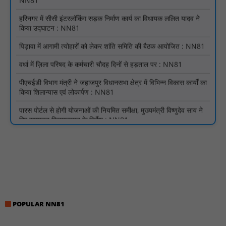
किया उद्घाटन : NN81
पिड़ावा में आगामी त्योहारों को लेकर शांति समिति की बैठक आयोजित : NN81
वर्धा में ज़िला परिषद के कर्मचारी चौदह दिनों से हड़ताल पर : NN81
पीएचईडी विभाग मंत्री ने जहाजपुर विधानसभा क्षेत्र में विभिन्न विकास कार्यों का
किया शिलान्यास एवं लोकार्पण : NN81
पारस पोर्टल से होगी योजनाओं की नियमित समीक्षा, मुख्यमंत्री विष्णुदेव साय ने
दिए समयबद्ध क्रियान्वयन के निर्देश : NN81
सोलर हाई मास्ट से रोशन हो रहे वनांचल के गांव, नियद नेल्लानार ग्रामों में बढ़ी
सुरक्षा और सुविधा : NN81
सरस्वती साइकिल योजना के तहत 18 छात्राओं को साइकिल वितरण, 'एक पेड़
माँ के नाम' अभियान में हुआ वृक्षारोपण : NN81
रेजिडेंट डॉक्टरों का शांतिपूर्ण आंदोलन जारी, सभी रेजिडेंट्स का लंबित वेतन
जारी होने तक संघर्ष रहेगा : NN81
टिमरनी नगर व आसपास के ग्रामीण क्षेत्रों के स्कूल वाहन चालकों ने
POPULAR NN81
तहसीलदार को सौंपा ज्ञापन, आज हड़ताल पर रहे सभी वाहन चालक : NN81
मस्तूरी जनपद पंचायत में 131 सरपंचों का प्रशिक्षण संपन्न, वीबी-जी राम-जी