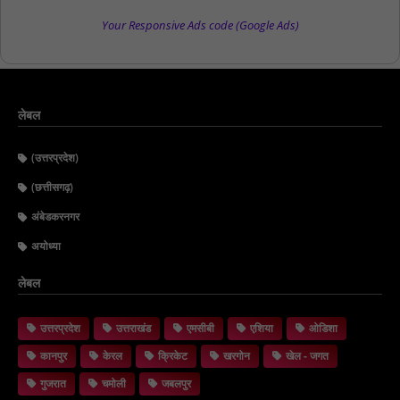
Your Responsive Ads code (Google Ads)
लेबल
(उत्तरप्रदेश)
(छत्तीसगढ़)
अंबेडकरनगर
अयोध्या
लेबल
उत्तरप्रदेश
उत्तराखंड
एमसीबी
एशिया
ओडिशा
कानपुर
केरल
क्रिकेट
खरगोन
खेल - जगत
गुजरात
चमोली
जबलपुर