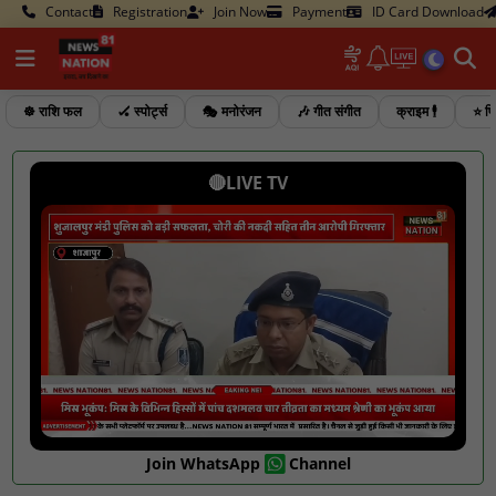
Contact
Registration
Join Now
Payment
ID Card Download
☸️ राशि फल
🏑 स्पोर्ट्स
🎭 मनोरंजन
🎶 गीत संगीत
क्राइम 🕴️
⭐ फि
🔴LIVE TV
Join WhatsApp
Channel