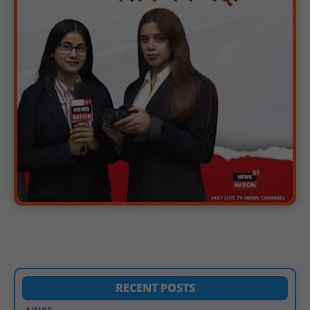
पीएचईडी विभाग मंत्री ने जहाजपुर विधानसभा क्षेत्र में विभिन्न विकास कार्यों का
किया शिलान्यास एवं लोकार्पण : NN81
पारस पोर्टल से होगी योजनाओं की नियमित समीक्षा, मुख्यमंत्री विष्णुदेव साय ने
दिए समयबद्ध क्रियान्वयन के निर्देश : NN81
सोलर हाई मास्ट से रोशन हो रहे वनांचल के गांव, नियद नेल्लानार ग्रामों में बढ़ी
सुरक्षा और सुविधा : NN81
सरस्वती साइकिल योजना के तहत 18 छात्राओं को साइकिल वितरण, 'एक पेड़
माँ के नाम' अभियान में हुआ वृक्षारोपण : NN81
रेजिडेंट डॉक्टरों का शांतिपूर्ण आंदोलन जारी, सभी रेजिडेंट्स का लंबित वेतन
जारी होने तक संघर्ष रहेगा : NN81
टिमरनी नगर व आसपास के ग्रामीण क्षेत्रों के स्कूल वाहन चालकों ने
तहसीलदार को सौंपा ज्ञापन, आज हड़ताल पर रहे सभी वाहन चालक : NN81
मस्तूरी जनपद पंचायत में 131 सरपंचों का प्रशिक्षण संपन्न, वीबी-जी राम-जी
अभियान के बदलावों और तकनीकी प्रबंधन की दी गई विस्तृत जानकारी :
NN81
RECENT POSTS
हरिनगर में सीसी इंटरलॉकिंग सड़क निर्माण कार्य का विधायक ललित यादव ने