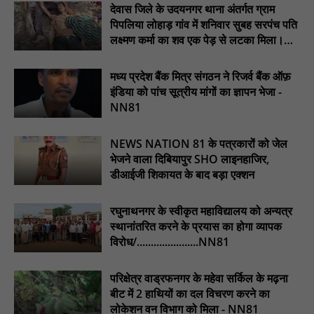
देवास जिले के उदयनगर थाना अंतर्गत ग्राम
अभियान के बदलावों और तकनीकी प्रबंधन की दी गई विस्तृत जानकारी :
पिपलिया लोहाड़ गांव में शनिवार सुबह सरपंच पति
NN81
लक्ष्मण कर्मा का शव एक पेड़ से लटका मिला।
हरिनगर में सीसी इंटरलॉकिंग सड़क निर्माण कार्य का विधायक ललित यादव ने
............NN81
किया उद्घाटन : NN81
मध्य प्रदेश बैंक मित्र संगठन ने रिजर्व बैंक ऑफ़
पिड़ावा में आगामी त्योहारों को लेकर शांति समिति की बैठक आयोजित : NN81
इंडिया को पांच सूत्रीय मांगों का ज्ञापन भेजा -
NN81
NEWS NATION 81 के पत्रकारों को जेल
भेजने वाला दिबियापुर SHO लाइनहाजिर,
डीआईजी शिकायत के बाद बड़ा एक्शन
रघुनाथनगर के स्वीकृत महाविद्यालय को अन्यत्र
स्थानांतरित करने के प्रयास का होगा व्यापक
विरोध/......................NN81
परिक्षेत्र वाड्रफनगर के महेवा सर्किल के मढ़ना
बीट में 2 हाथियों का दल विचरण करने का
लोकेशन वन विभाग को मिला - NN81