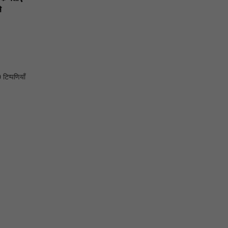
े
 टिप्पणियाँ