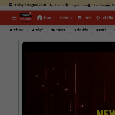
Friday 7 August 2026
Contact
Registration
Join Now
P
Home
वायरल
भारत
ऑफबीट
☸️ राशि फल
🏑 स्पोर्ट्स
🎭 मनोरंजन
🎶 गीत संगीत
क्राइम 🕴️