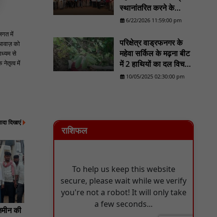
शिलान्यास : NN81
स्थानांतरित करने के
प्रयास का होगा व्यापक
6/22/2026 11:59:00 pm
विरोध/......................NN
जगत में
81
परिक्षेत्र वाड्रफनगर के
 आवाज़ को
महेवा सर्किल के मढ़ना बीट
ाध्यम से
ेतृत्व में
में 2 हाथियों का दल विचरण
करने का लोकेशन वन
10/05/2025 02:30:00 pm
विभाग को मिला - NN81
्यादा दिखाएं
राशिफल
जमीन की