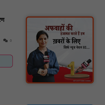
के निर्देश : NN81
सोलर हाई मास्ट से रोशन हो रहे वनांचल के गांव,
नियद नेल्लानार ग्रामों में बढ़ी सुरक्षा और सुविधा :
करण
NN81
सरस्वती साइकिल योजना के तहत 18 छात्राओं को
साइकिल वितरण, 'एक पेड़ माँ के नाम' अभियान में
हुआ वृक्षारोपण : NN81
0
रेजिडेंट डॉक्टरों का शांतिपूर्ण आंदोलन जारी, सभी
रेजिडेंट्स का लंबित वेतन जारी होने तक संघर्ष रहेगा :
NN81
टिमरनी नगर व आसपास के ग्रामीण क्षेत्रों के स्कूल
वाहन चालकों ने तहसीलदार को सौंपा ज्ञापन, आज
हड़ताल पर रहे सभी वाहन चालक : NN81
मस्तूरी जनपद पंचायत में 131 सरपंचों का प्रशिक्षण
संपन्न, वीबी-जी राम-जी अभियान के बदलावों और
तकनीकी प्रबंधन की दी गई विस्तृत जानकारी :
NN81
हरिनगर में सीसी इंटरलॉकिंग सड़क निर्माण कार्य का