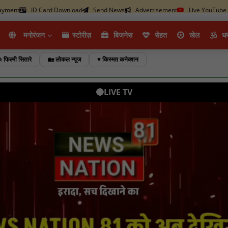
ayment
ID Card Download
Send News
Advertisement
Live YouTube
मनोरंजन
स्टोरीज़
ब‍िजनेस
सेहत
खेल
धर्
⭐ फिल्मी सितारे
🏡 लोकल न्यूज
♥️ किस्मत कनेक्शन
🔴LIVE TV