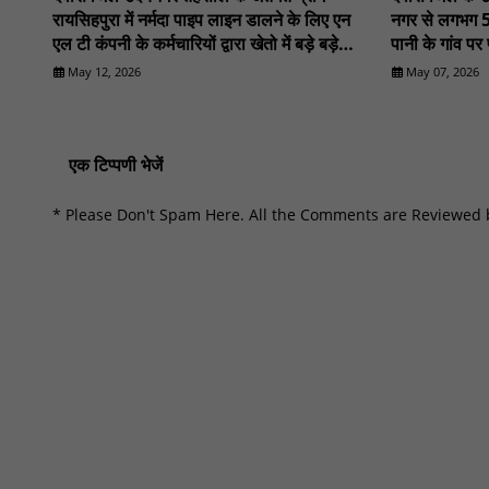
रायसिहपुरा में नर्मदा पाइप लाइन डालने के लिए एन
नगर से लगभग 5
एल टी कंपनी के कर्मचारियों द्वारा खेतो में बड़े बड़े
पानी के गांव पर प
पाइप लाइन डालने का कार्य किया गया
लटके हुए 18 वर्
May 12, 2026
May 07, 2026
था।..............NN81
में सनसनी फैल
एक टिप्पणी भेजें
* Please Don't Spam Here. All the Comments are Reviewed