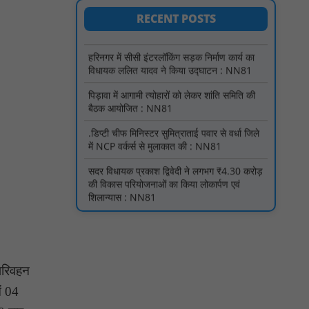
विधायक ललित यादव ने किया उद्घाटन : NN81
RECENT POSTS
पिड़ावा में आगामी त्योहारों को लेकर शांति समिति की
बैठक आयोजित : NN81
.डिप्टी चीफ मिनिस्टर सुमित्राताई पवार से वर्धा जिले
में NCP वर्कर्स से मुलाकात की : NN81
सदर विधायक प्रकाश द्विवेदी ने लगभग ₹4.30 करोड़
की विकास परियोजनाओं का किया लोकार्पण एवं
शिलान्यास : NN81
पारस पोर्टल से होगी योजनाओं की नियमित समीक्षा,
मुख्यमंत्री विष्णुदेव साय ने दिए समयबद्ध क्रियान्वयन
के निर्देश : NN81
सोलर हाई मास्ट से रोशन हो रहे वनांचल के गांव,
नियद नेल्लानार ग्रामों में बढ़ी सुरक्षा और सुविधा :
NN81
सरस्वती साइकिल योजना के तहत 18 छात्राओं को
 परिवहन
साइकिल वितरण, 'एक पेड़ माँ के नाम' अभियान में
हुआ वृक्षारोपण : NN81
ें 04