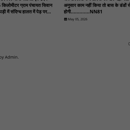
 किलोमीटर ग्राम पंचायत सिवान
अनुसार काम नहीं किया तो बास के डंडों स
ड़ी में संदिग्ध हालत में पेड़ पर
होगी.............NN81
षीय युवक की लाश मिलने से क्षेत्र
May 05, 2026
 गई।.........NN81
0
 by Admin.