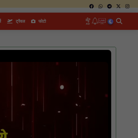
म
ट्रैवल
फोटो