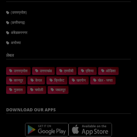
(उत्तरप्रदेश)
(छत्तीसगढ़)
अंबेडकरनगर
अयोध्या
लेबल
उत्तरप्रदेश
उत्तराखंड
एमसीबी
एशिया
ओडिशा
कानपुर
केरल
क्रिकेट
खरगोन
खेल - जगत
गुजरात
चमोली
जबलपुर
DOWNLOAD OUR APPS