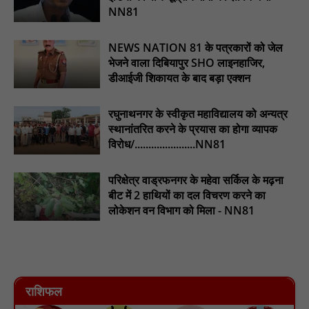
NN81
टिमरनी नगर व आसपास के ग्रामीण क्षेत्रों के स्कूल वाहन चालकों ने
तहसीलदार को सौंपा ज्ञापन, आज हड़ताल पर रहे सभी वाहन चालक : NN81
NEWS NATION 81 के पत्रकारों को जेल
मस्तूरी जनपद पंचायत में 131 सरपंचों का प्रशिक्षण संपन्न, वीबी-जी राम-जी
भेजने वाला दिबियापुर SHO लाइनहाजिर,
अभियान के बदलावों और तकनीकी प्रबंधन की दी गई विस्तृत जानकारी :
डीआईजी शिकायत के बाद बड़ा एक्शन
NN81
रघुनाथनगर के स्वीकृत महाविद्यालय को अन्यत्र
स्थानांतरित करने के प्रयास का होगा व्यापक
विरोध/......................NN81
परिक्षेत्र वाड्रफनगर के महेवा सर्किल के मढ़ना
बीट में 2 हाथियों का दल विचरण करने का
लोकेशन वन विभाग को मिला - NN81
राशिफल