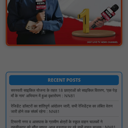
मस्तूरी क्षेत्र में विश्व स्तनपान दिवस पर जागरूकता कार्यक्रम आयोजित:
NN81
वर्धा में ज़िला परिषद के कर्मचारी चौदह दिनों से हड़ताल पर : NN81
पीएचईडी विभाग मंत्री ने जहाजपुर विधानसभा क्षेत्र में विभिन्न विकास कार्यों का
किया शिलान्यास एवं लोकार्पण : NN81
पारस पोर्टल से होगी योजनाओं की नियमित समीक्षा, मुख्यमंत्री विष्णुदेव साय ने
दिए समयबद्ध क्रियान्वयन के निर्देश : NN81
सोलर हाई मास्ट से रोशन हो रहे वनांचल के गांव, नियद नेल्लानार ग्रामों में बढ़ी
सुरक्षा और सुविधा : NN81
सरस्वती साइकिल योजना के तहत 18 छात्राओं को साइकिल वितरण, 'एक पेड़
RECENT POSTS
माँ के नाम' अभियान में हुआ वृक्षारोपण : NN81
रेजिडेंट डॉक्टरों का शांतिपूर्ण आंदोलन जारी, सभी रेजिडेंट्स का लंबित वेतन
जारी होने तक संघर्ष रहेगा : NN81
टिमरनी नगर व आसपास के ग्रामीण क्षेत्रों के स्कूल वाहन चालकों ने
तहसीलदार को सौंपा ज्ञापन, आज हड़ताल पर रहे सभी वाहन चालक : NN81
मस्तूरी जनपद पंचायत में 131 सरपंचों का प्रशिक्षण संपन्न, वीबी-जी राम-जी