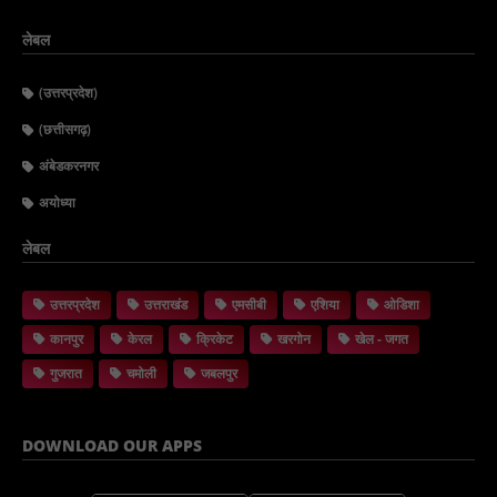
लेबल
(उत्तरप्रदेश)
(छत्तीसगढ़)
अंबेडकरनगर
अयोध्या
लेबल
उत्तरप्रदेश
उत्तराखंड
एमसीबी
एशिया
ओडिशा
कानपुर
केरल
क्रिकेट
खरगोन
खेल - जगत
गुजरात
चमोली
जबलपुर
DOWNLOAD OUR APPS