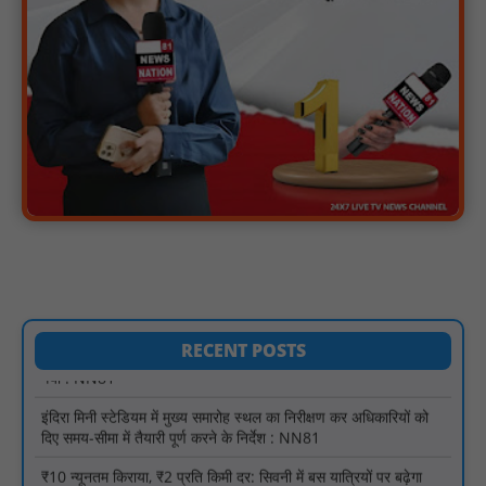
स्वतंत्रता दिवस सिर पर होने के बाद भी परिसर में फैली है गंदगी और झाड़ियाँ,
फर्श पर उपेक्षित हालत में मिला तिरंगा : NN81
ग्रामीणों को आधार सेवाओं के साथ सेवा सेतु पोर्टल की 400 से अधिक
ऑनलाइन शासकीय सेवाएं मिलेंगी : NN81
लखीमपुर खीरी अपराध नियंत्रण और वांछित अभियुक्तों की गिरफ्तारी को लेकर
खीरी पुलिस का अभियान लगातार जारी : NN81
21 वर्षों बाद फिर गूंजी पाठशाला की घंटी: मेटापारा कोरसागुड़ा प्राथमिक शाला
का हुआ पुनः संचालन : NN81
प्रस्तावित कार्यक्रम स्थल की सुरक्षा व्यवस्था एवं अन्य विभिन्न बिन्दुओं पर
गहनता एवं सूक्ष्मता से निरीक्षण कर सम्बन्धित को आवश्यक दिशा-निर्देश दिया
गया : NN81
RECENT POSTS
इंदिरा मिनी स्टेडियम में मुख्य समारोह स्थल का निरीक्षण कर अधिकारियों को
दिए समय-सीमा में तैयारी पूर्ण करने के निर्देश : NN81
₹10 न्यूनतम किराया, ₹2 प्रति किमी दर: सिवनी में बस यात्रियों पर बढ़ेगा
आर्थिक दबाव, राजपत्र में नई किराया दरें: NN81
चिरूनी गांव को मिली सड़क की सौगात, डेढ़ किमी रोड मंजूर होते ही ग्रामीणों में