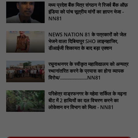
मध्य प्रदेश बैंक मित्र संगठन ने रिजर्व बैंक ऑफ़
दिए समय-सीमा में तैयारी पूर्ण करने के निर्देश : NN81
इंडिया को पांच सूत्रीय मांगों का ज्ञापन भेजा -
₹10 न्यूनतम किराया, ₹2 प्रति किमी दर: सिवनी में बस यात्रियों पर बढ़ेगा
NN81
आर्थिक दबाव, राजपत्र में नई किराया दरें: NN81
चिरूनी गांव को मिली सड़क की सौगात, डेढ़ किमी रोड मंजूर होते ही ग्रामीणों में
NEWS NATION 81 के पत्रकारों को जेल
छाई खुशी : NN81
भेजने वाला दिबियापुर SHO लाइनहाजिर,
डीआईजी शिकायत के बाद बड़ा एक्शन
ईदगाह परिसर में वृक्षारोपण कर मनाया गया इमरान प्रतापगढ़ी जी का जन्मदिन
: nn81
रघुनाथनगर के स्वीकृत महाविद्यालय को अन्यत्र
स्थानांतरित करने के प्रयास का होगा व्यापक
विरोध/......................NN81
परिक्षेत्र वाड्रफनगर के महेवा सर्किल के मढ़ना
बीट में 2 हाथियों का दल विचरण करने का
लोकेशन वन विभाग को मिला - NN81