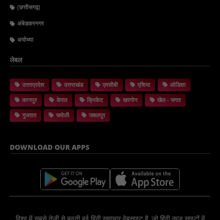
(छत्तीसगढ़)
अंबेडकरनगर
अयोध्या
लेबल
उत्तरप्रदेश
उत्तराखंड
एमसीबी
एशिया
ओडिशा
कानपुर
केरल
क्रिकेट
खरगोन
खेल - जगत
गुजरात
चमोली
जबलपुर
DOWNLOAD OUR APPS