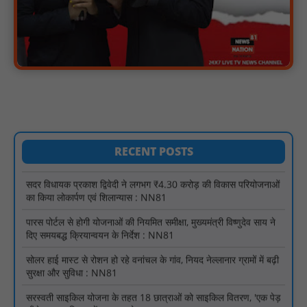
अभियान के बदलावों और तकनीकी प्रबंधन की दी गई विस्तृत जानकारी :
NN81
हरिनगर में सीसी इंटरलॉकिंग सड़क निर्माण कार्य का विधायक ललित यादव ने
किया उद्घाटन : NN81
पिड़ावा में आगामी त्योहारों को लेकर शांति समिति की बैठक आयोजित : NN81
.डिप्टी चीफ मिनिस्टर सुमित्राताई पवार से वर्धा जिले में NCP वर्कर्स से
मुलाकात की : NN81
सदर विधायक प्रकाश द्विवेदी ने लगभग ₹4.30 करोड़ की विकास परियोजनाओं
RECENT POSTS
का किया लोकार्पण एवं शिलान्यास : NN81
पारस पोर्टल से होगी योजनाओं की नियमित समीक्षा, मुख्यमंत्री विष्णुदेव साय ने
दिए समयबद्ध क्रियान्वयन के निर्देश : NN81
सोलर हाई मास्ट से रोशन हो रहे वनांचल के गांव, नियद नेल्लानार ग्रामों में बढ़ी
सुरक्षा और सुविधा : NN81
सरस्वती साइकिल योजना के तहत 18 छात्राओं को साइकिल वितरण, 'एक पेड़
माँ के नाम' अभियान में हुआ वृक्षारोपण : NN81
रेजिडेंट डॉक्टरों का शांतिपूर्ण आंदोलन जारी, सभी रेजिडेंट्स का लंबित वेतन