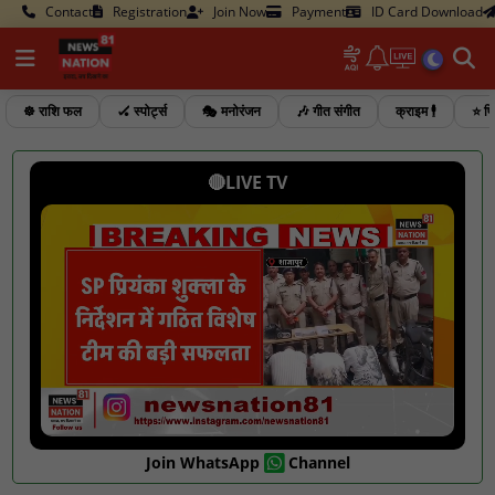
Contact
Registration
Join Now
Payment
ID Card Download
☸️ राशि फल
🏑 स्पोर्ट्स
🎭 मनोरंजन
🎶 गीत संगीत
क्राइम 🕴️
⭐ फि
🔴LIVE TV
Join WhatsApp
Channel