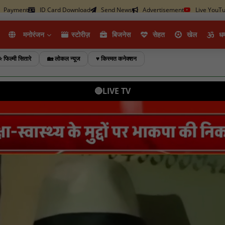
Payment
ID Card Download
Send News
Advertisement
Live YouT
मनोरंजन
स्टोरीज़
ब‍िजनेस
सेहत
खेल
धर्
⭐ फिल्मी सितारे
🏡 लोकल न्यूज
♥️ किस्मत कनेक्शन
🔴LIVE TV