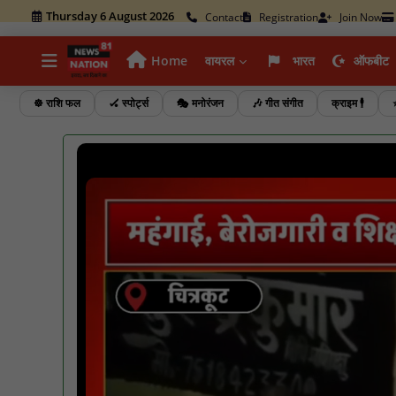
Thursday 6 August 2026
Contact
Registration
Join Now
Home
वायरल
भारत
ऑफबीट
☸️ राशि फल
🏑 स्पोर्ट्स
🎭 मनोरंजन
🎶 गीत संगीत
क्राइम 🕴️