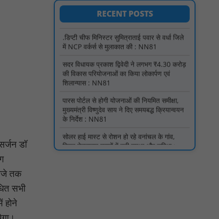
में NCP वर्कर्स से मुलाकात की : NN81
RECENT POSTS
सदर विधायक प्रकाश द्विवेदी ने लगभग ₹4.30 करोड़
की विकास परियोजनाओं का किया लोकार्पण एवं
शिलान्यास : NN81
पारस पोर्टल से होगी योजनाओं की नियमित समीक्षा,
मुख्यमंत्री विष्णुदेव साय ने दिए समयबद्ध क्रियान्वयन
के निर्देश : NN81
सोलर हाई मास्ट से रोशन हो रहे वनांचल के गांव,
नियद नेल्लानार ग्रामों में बढ़ी सुरक्षा और सुविधा :
NN81
सरस्वती साइकिल योजना के तहत 18 छात्राओं को
साइकिल वितरण, 'एक पेड़ माँ के नाम' अभियान में
सर्जन डॉ
हुआ वृक्षारोपण : NN81
ोग
रेजिडेंट डॉक्टरों का शांतिपूर्ण आंदोलन जारी, सभी
 बजे तक
रेजिडेंट्स का लंबित वेतन जारी होने तक संघर्ष रहेगा :
NN81
ंधित सभी
ं होने
टिमरनी नगर व आसपास के ग्रामीण क्षेत्रों के स्कूल
वाहन चालकों ने तहसीलदार को सौंपा ज्ञापन, आज
येगा।