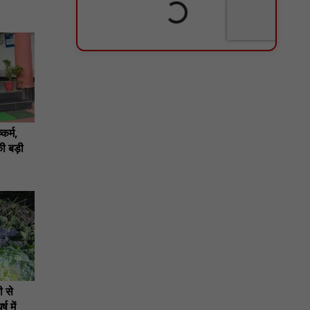
कर्म,
ी बड़ी
 से
 में