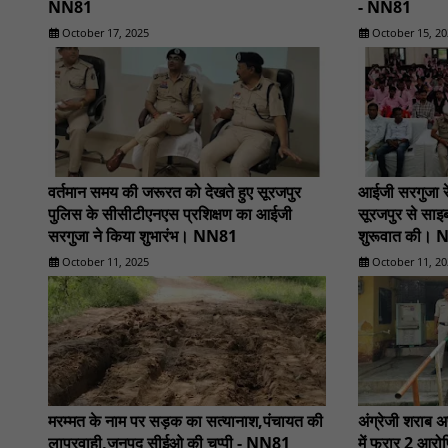
NN81
- NN81
October 17, 2025
October 15, 20
वर्तमान समय की जरूरत को देखते हुए सूरजपुर
आईजी सरगुजा रे
पुलिस के सीसीटीएनएस प्रशिक्षण का आईजी
सूरजपुर से साइब
सरगुजा ने किया शुभारंभ। NN81
शुरूवात की।
October 11, 2025
October 11, 20
मरम्मत के नाम पर सड़क का सत्यानाश,पंचायत की
अंग्रेजी शराब 
लापरवाही,जनपद सीईओ की चुप्पी - NN81
में फरार 2 आरोप