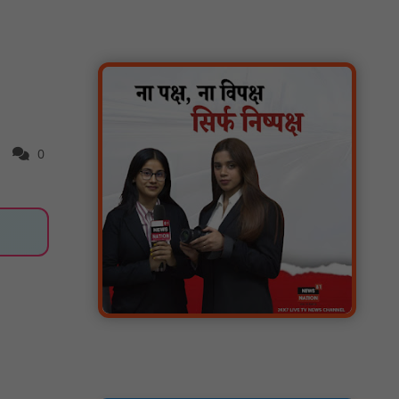
सरस्वती साइकिल योजना के तहत 18 छात्राओं को
साइकिल वितरण, 'एक पेड़ माँ के नाम' अभियान में
हुआ वृक्षारोपण : NN81
रेजिडेंट डॉक्टरों का शांतिपूर्ण आंदोलन जारी, सभी
रेजिडेंट्स का लंबित वेतन जारी होने तक संघर्ष रहेगा :
NN81
टिमरनी नगर व आसपास के ग्रामीण क्षेत्रों के स्कूल
0
वाहन चालकों ने तहसीलदार को सौंपा ज्ञापन, आज
हड़ताल पर रहे सभी वाहन चालक : NN81
मस्तूरी जनपद पंचायत में 131 सरपंचों का प्रशिक्षण
संपन्न, वीबी-जी राम-जी अभियान के बदलावों और
तकनीकी प्रबंधन की दी गई विस्तृत जानकारी :
NN81
हरिनगर में सीसी इंटरलॉकिंग सड़क निर्माण कार्य का
विधायक ललित यादव ने किया उद्घाटन : NN81
पिड़ावा में आगामी त्योहारों को लेकर शांति समिति की
बैठक आयोजित : NN81
.डिप्टी चीफ मिनिस्टर सुमित्राताई पवार से वर्धा जिले