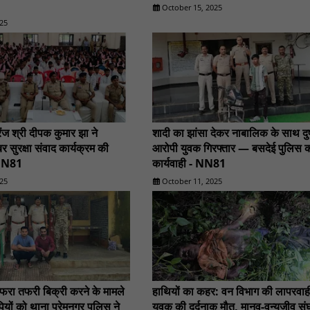
October 15, 2025
25
ंज श्री दीपक कुमार झा ने
शादी का झांसा देकर नाबालिक के साथ दुष्
र सुरक्षा संवाद कार्यक्रम की
आरोपी युवक गिरफ्तार — बसदेई पुलिस क
 NN81
कार्यवाही - NN81
25
October 11, 2025
अफरा तफरी बिक्री करने के मामले
हाथियों का कहर: वन विभाग की लापरवाही
ियों को थाना प्रेमनगर पुलिस ने
युवक की दर्दनाक मौत, मानव-वन्यजीव संघर्ष