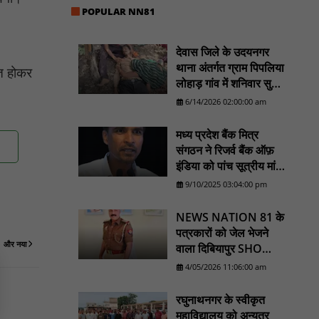
हड़ताल पर रहे सभी वाहन चालक : NN81
POPULAR NN81
मस्तूरी जनपद पंचायत में 131 सरपंचों का प्रशिक्षण
संपन्न, वीबी-जी राम-जी अभियान के बदलावों और
देवास जिले के उदयनगर
तकनीकी प्रबंधन की दी गई विस्तृत जानकारी :
थाना अंतर्गत ग्राम पिपलिया
ित होकर
NN81
लोहाड़ गांव में शनिवार सुबह
सरपंच पति लक्ष्मण कर्मा का
हरिनगर में सीसी इंटरलॉकिंग सड़क निर्माण कार्य का
6/14/2026 02:00:00 am
विधायक ललित यादव ने किया उद्घाटन : NN81
शव एक पेड़ से लटका
मिला। ............NN81
मध्य प्रदेश बैंक मित्र
पिड़ावा में आगामी त्योहारों को लेकर शांति समिति की
संगठन ने रिजर्व बैंक ऑफ़
बैठक आयोजित : NN81
इंडिया को पांच सूत्रीय मांगों
.डिप्टी चीफ मिनिस्टर सुमित्राताई पवार से वर्धा जिले
का ज्ञापन भेजा - NN81
9/10/2025 03:04:00 pm
में NCP वर्कर्स से मुलाकात की : NN81
NEWS NATION 81 के
सदर विधायक प्रकाश द्विवेदी ने लगभग ₹4.30 करोड़
की विकास परियोजनाओं का किया लोकार्पण एवं
पत्रकारों को जेल भेजने
शिलान्यास : NN81
और नया
वाला दिबियापुर SHO
लाइनहाजिर, डीआईजी
4/05/2026 11:06:00 am
शिकायत के बाद बड़ा एक्शन
रघुनाथनगर के स्वीकृत
महाविद्यालय को अन्यत्र