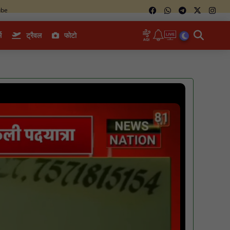
ube
म
ट्रैवल
फोटो