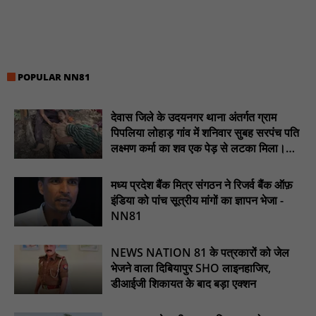
हरदा से आते है स्कूल : NN81
सदर कैंट मंडल मै गुरु रविदास की समरसता संकल्प यात्रा,पुष्प वर्षा से हुआ
भव्य स्वागत : NN81
विश्व आदिवासी दिवस पर सिराली में निकली भव्य वाहन रैली : NN81
POPULAR NN81
“भारतीय बॉक्सिंग अब सिर्फ पदक जीतने नहीं, दुनिया पर दबदबा बनाने की राह
पर है - प्रमोद कुमार : NN81
देवास जिले के उदयनगर थाना अंतर्गत ग्राम
पिड़ावा में ‘हर घर तिरंगा’ अभियान के तहत निकली प्रभात फेरी, देशभक्ति नारों
पिपलिया लोहाड़ गांव में शनिवार सुबह सरपंच पति
से गूंजा शहर : NN81
लक्ष्मण कर्मा का शव एक पेड़ से लटका मिला।
............NN81
संत रविदास जयंती पर कलश यात्रा का भव्य स्वागत, सामाजिक समरसता का
दिया संदेश : NN81
मध्य प्रदेश बैंक मित्र संगठन ने रिजर्व बैंक ऑफ़
इंडिया को पांच सूत्रीय मांगों का ज्ञापन भेजा -
विधायक विनोद अग्रवाल के प्रयासों से गोंदिया विधानसभा क्षेत्र में घरकुल
NN81
योजना को बड़ी गति : NN81
प्राथमिक स्वास्थ्य केंद्र खैलार सहित 45 पीएचसी पर आयोजित हुए मुख्यमंत्री
NEWS NATION 81 के पत्रकारों को जेल
जनआरोग्य मेले - डॉ शिशिर पुरी : NN81
भेजने वाला दिबियापुर SHO लाइनहाजिर,
डीआईजी शिकायत के बाद बड़ा एक्शन