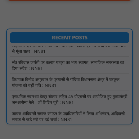
विश्व आदिवासी दिवस पर सिराली में निकली भव्य वाहन रैली : NN81
“भारतीय बॉक्सिंग अब सिर्फ पदक जीतने नहीं, दुनिया पर दबदबा बनाने की राह
पर है - प्रमोद कुमार : NN81
पिड़ावा में ‘हर घर तिरंगा’ अभियान के तहत निकली प्रभात फेरी, देशभक्ति नारों
RECENT POSTS
से गूंजा शहर : NN81
संत रविदास जयंती पर कलश यात्रा का भव्य स्वागत, सामाजिक समरसता का
दिया संदेश : NN81
विधायक विनोद अग्रवाल के प्रयासों से गोंदिया विधानसभा क्षेत्र में घरकुल
योजना को बड़ी गति : NN81
प्राथमिक स्वास्थ्य केंद्र खैलार सहित 45 पीएचसी पर आयोजित हुए मुख्यमंत्री
जनआरोग्य मेले - डॉ शिशिर पुरी : NN81
जायस आदिवासी समाज संगठन के पदाधिकारियों ने किया अभिनंदन, आदिवासी
समाज से जुड़े मुद्दों पर हुई चर्चा : NN81
मिशन शक्ति: तिकुनिया पुलिस ने बनवीरपुर में चौपाल लगा महिलाओं को किया
जागरूक, नारी सुरक्षा और स्वावलम्बन का दिया संदेश : NN81
खिरकिया ब्लॉक की प्राथमिक शाला बाफ़ला में पदस्थ शिक्षक 20 कि.मी. दूर