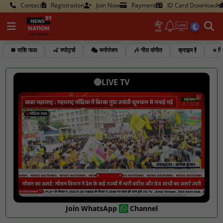
Contact
Registration
Join Now
Payment
ID Card Download
☸️ राशि फल
🏑 स्पोर्ट्स
🎭 मनोरंजन
🎶 गीत संगीत
क्राइम 🕴️
⭐ फि
🔴LIVE TV
Join WhatsApp
Channel