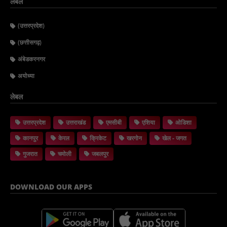
लेबल
(उत्तरप्रदेश)
(छत्तीसगढ़)
अंबेडकरनगर
अयोध्या
लेबल
उत्तरप्रदेश
उत्तराखंड
एमसीबी
एशिया
ओडिशा
कानपुर
केरल
क्रिकेट
खरगोन
खेल - जगत
गुजरात
चमोली
जबलपुर
DOWNLOAD OUR APPS