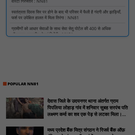
फर्श पर उपेक्षित हालत में मिला तिरंगा : NN81
ग्रामीणों को आधार सेवाओं के साथ सेवा सेतु पोर्टल की 400 से अधिक
ऑनलाइन शासकीय सेवाएं मिलेंगी : NN81
लखीमपुर खीरी अपराध नियंत्रण और वांछित अभियुक्तों की गिरफ्तारी को लेकर
खीरी पुलिस का अभियान लगातार जारी : NN81
21 वर्षों बाद फिर गूंजी पाठशाला की घंटी: मेटापारा कोरसागुड़ा प्राथमिक शाला
का हुआ पुनः संचालन : NN81
प्रस्तावित कार्यक्रम स्थल की सुरक्षा व्यवस्था एवं अन्य विभिन्न बिन्दुओं पर
गहनता एवं सूक्ष्मता से निरीक्षण कर सम्बन्धित को आवश्यक दिशा-निर्देश दिया
गया : NN81
POPULAR NN81
इंदिरा मिनी स्टेडियम में मुख्य समारोह स्थल का निरीक्षण कर अधिकारियों को
दिए समय-सीमा में तैयारी पूर्ण करने के निर्देश : NN81
देवास जिले के उदयनगर थाना अंतर्गत ग्राम
₹10 न्यूनतम किराया, ₹2 प्रति किमी दर: सिवनी में बस यात्रियों पर बढ़ेगा
पिपलिया लोहाड़ गांव में शनिवार सुबह सरपंच पति
आर्थिक दबाव, राजपत्र में नई किराया दरें: NN81
लक्ष्मण कर्मा का शव एक पेड़ से लटका मिला।
............NN81
चिरूनी गांव को मिली सड़क की सौगात, डेढ़ किमी रोड मंजूर होते ही ग्रामीणों में
छाई खुशी : NN81
मध्य प्रदेश बैंक मित्र संगठन ने रिजर्व बैंक ऑफ़