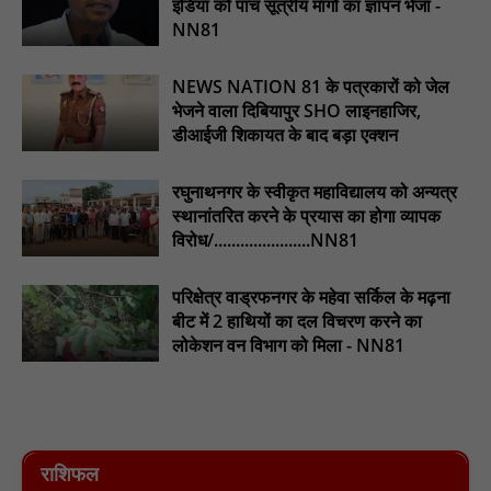
इंडिया को पांच सूत्रीय मांगों का ज्ञापन भेजा -
ईदगाह परिसर में वृक्षारोपण कर मनाया गया इमरान प्रतापगढ़ी जी का जन्मदिन
NN81
: nn81
NEWS NATION 81 के पत्रकारों को जेल
भेजने वाला दिबियापुर SHO लाइनहाजिर,
डीआईजी शिकायत के बाद बड़ा एक्शन
रघुनाथनगर के स्वीकृत महाविद्यालय को अन्यत्र
स्थानांतरित करने के प्रयास का होगा व्यापक
विरोध/......................NN81
परिक्षेत्र वाड्रफनगर के महेवा सर्किल के मढ़ना
बीट में 2 हाथियों का दल विचरण करने का
लोकेशन वन विभाग को मिला - NN81
राशिफल