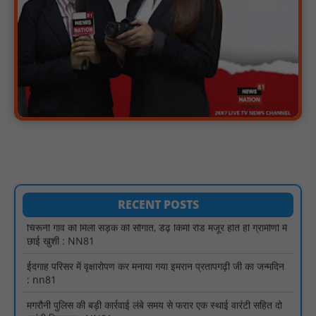
खीरी पुलिस का अभियान लगातार जारी : NN81
21 वर्षों बाद फिर गूंजी पाठशाला की घंटी: मेटापारा कोरसागुड़ा प्राथमिक शाला
का हुआ पुनः संचालन : NN81
प्रस्तावित कार्यक्रम स्थल की सुरक्षा व्यवस्था एवं अन्य विभिन्न बिन्दुओं पर
गहनता एवं सूक्ष्मता से निरीक्षण कर सम्बन्धित को आवश्यक दिशा-निर्देश दिया
गया : NN81
इंदिरा मिनी स्टेडियम में मुख्य समारोह स्थल का निरीक्षण कर अधिकारियों को
दिए समय-सीमा में तैयारी पूर्ण करने के निर्देश : NN81
₹10 न्यूनतम किराया, ₹2 प्रति किमी दर: सिवनी में बस यात्रियों पर बढ़ेगा
आर्थिक दबाव, राजपत्र में नई किराया दरें: NN81
चिरूनी गांव को मिली सड़क की सौगात, डेढ़ किमी रोड मंजूर होते ही ग्रामीणों में
RECENT POSTS
छाई खुशी : NN81
ईदगाह परिसर में वृक्षारोपण कर मनाया गया इमरान प्रतापगढ़ी जी का जन्मदिन
: nn81
मगरौनी पुलिस की बड़ी कार्रवाई लंबे समय से फरार एक स्थाई वारंटी सहित दो
वारंटी गिरफ्तार : NN81
स्वतंत्रता दिवस सिर पर होने के बाद भी परिसर में फैली है गंदगी और झाड़ियाँ,