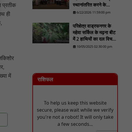
स्थानांतरित करने के
का प्रतीक
ईदगाह परिसर में वृक्षारोपण कर मनाया गया इमरान
प्रयास का होगा व्यापक
प्रतापगढ़ी जी का जन्मदिन : nn81
6/22/2026 11:59:00 pm
साथ ही
विरोध/......................NN
क,
81
परिक्षेत्र वाड्रफनगर के
महेवा सर्किल के मढ़ना बीट
में 2 हाथियों का दल विचरण
करने का लोकेशन वन
10/05/2025 02:30:00 pm
विभाग को मिला - NN81
ाजकिशोर
ार,
या में
राशिफल