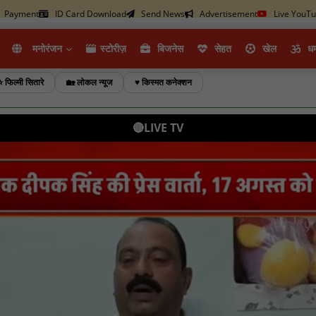
Payment
ID Card Download
Send News
Advertisement
Live YouT
मनोरंजन
स्टोरीज़
ब‍िजनेस
सेहत
खेल
धर्
⭐ फिल्मी सितारे
🏡 लोकल न्यूज
♥️ किस्मत कनेक्शन
🔴LIVE TV