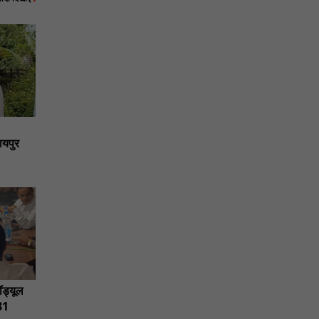
ायपुर
ड्यूल
81