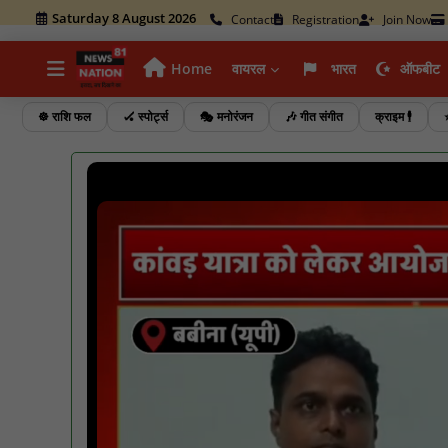
Saturday 8 August 2026
Contact
Registration
Join Now
Home
वायरल
भारत
ऑफबीट
☸️ राशि फल
🏑 स्पोर्ट्स
🎭 मनोरंजन
🎶 गीत संगीत
क्राइम 🕴️