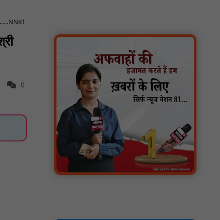
मगरौनी पुलिस की बड़ी कार्रवाई लंबे समय से फरार
एक स्थाई वारंटी सहित दो वारंटी गिरफ्तार : NN81
.......NN81
स्वतंत्रता दिवस सिर पर होने के बाद भी परिसर में
्री
फैली है गंदगी और झाड़ियाँ, फर्श पर उपेक्षित हालत में
मिला तिरंगा : NN81
ग्रामीणों को आधार सेवाओं के साथ सेवा सेतु पोर्टल की
400 से अधिक ऑनलाइन शासकीय सेवाएं मिलेंगी :
0
NN81
लखीमपुर खीरी अपराध नियंत्रण और वांछित
अभियुक्तों की गिरफ्तारी को लेकर खीरी पुलिस का
अभियान लगातार जारी : NN81
21 वर्षों बाद फिर गूंजी पाठशाला की घंटी: मेटापारा
कोरसागुड़ा प्राथमिक शाला का हुआ पुनः संचालन :
NN81
प्रस्तावित कार्यक्रम स्थल की सुरक्षा व्यवस्था एवं
अन्य विभिन्न बिन्दुओं पर गहनता एवं सूक्ष्मता से
निरीक्षण कर सम्बन्धित को आवश्यक दिशा-निर्देश दिया
गया : NN81