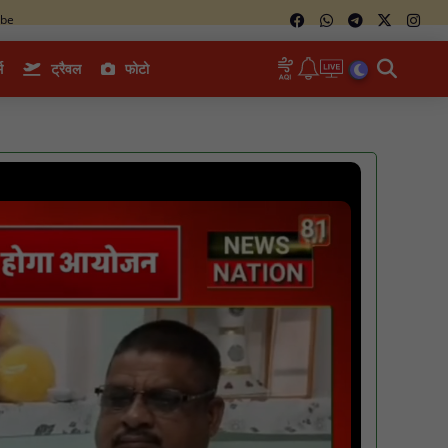
ube
म
ट्रैवल
फोटो