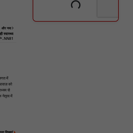
और नया
ी स्वास्थ्य
एं*..NN81
जगत में
 आवाज़ को
ाध्यम से
ेतृत्व में
्यादा दिखाएं