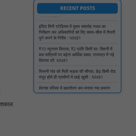
इंदिरा मिनी स्टेडियम में मुख्य समारोह स्थल का
RECENT POSTS
निरीक्षण कर अधिकारियों को दिए समय-सीमा में तैयारी
पूर्ण करने के निर्देश : NN81
₹10 न्यूनतम किराया, ₹2 प्रति किमी दर: सिवनी में
बस यात्रियों पर बढ़ेगा आर्थिक दबाव, राजपत्र में नई
किराया दरें: NN81
चिरूनी गांव को मिली सड़क की सौगात, डेढ़ किमी रोड
मंजूर होते ही ग्रामीणों में छाई खुशी : NN81
ईदगाह परिसर में वृक्षारोपण कर मनाया गया इमरान
प्रतापगढ़ी जी का जन्मदिन : nn81
मगरौनी पुलिस की बड़ी कार्रवाई लंबे समय से फरार
एक स्थाई वारंटी सहित दो वारंटी गिरफ्तार : NN81
ं
स्वतंत्रता दिवस सिर पर होने के बाद भी परिसर में
केशकाल
फैली है गंदगी और झाड़ियाँ, फर्श पर उपेक्षित हालत में
मिला तिरंगा : NN81
ग्रामीणों को आधार सेवाओं के साथ सेवा सेतु पोर्टल की
400 से अधिक ऑनलाइन शासकीय सेवाएं मिलेंगी :
NN81